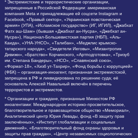
* Экстремистские и террористические организации,
запрещенные в Российской Федерации: американская
компания Meta и принадлежащие ей соцсети Instagram и
Facebook, «Правый сектор», «Украинская повстанческая
армия» (УПА), «Исламское государство» (ИГ, ИГИЛ), «Джабхат
Фатх аш-Шам» (бывшая «Джабхат ан-Нусра», «Джебхат ан-
Нусра»), Национал-Большевистская партия (НБП), «Аль-
Каида», «УНА-УНСО», «Талибан», «Меджлис крымско-
татарского народа», «Свидетели Иеговы», «Мизантропик
Дивижн», «Братство» Корчинского, «Артподготовка», «Тризуб
им. Степана Бандеры», «НСО», «Славянский союз»,
«Формат-18», «Хизб ут-Тахрир», «Фонд борьбы с коррупцией»
(ФБК) – организация-иноагент, признанная экстремистской,
запрещена в РФ и ликвидирована по решению суда; её
основатель Алексей Навальный включён в перечень
террористов и экстремистов.
* Организации и граждане, признанные Минюстом РФ
иноагентами: Международное историко-просветительское,
благотворительное и правозащитное общество «Мемориал»,
Аналитический центр Юрия Левады, фонд «В защиту прав
заключённых», «Институт глобализации и социальных
движений», «Благотворительный фонд охраны здоровья и
защиты прав граждан», «Центр независимых социологических