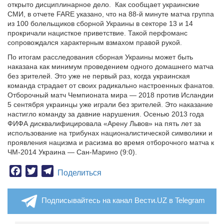
открыто дисциплинарное дело.
Как сообщает украинские
СМИ, в отчете FARE указано, что на 88-й минуте матча группа
из 100 болельщиков сборной Украины в секторе 13 и 14
прокричали нацисткое приветствие. Такой перфоманс
сопровождался характерным взмахом правой рукой.
По итогам расследования сборная Украины может быть
наказана как минимум проведением одного домашнего матча
без зрителей. Это уже не первый раз, когда украинская
команда страдает от своих радикально настроенных фанатов.
Отборочный матч Чемпионата мира — 2018 против Исландии
5 сентября украинцы уже играли без зрителей. Это наказание
настигло команду за давние нарушения. Осенью 2013 года
ФИФА дисквалифицировала «Арену Львов» на пять лет за
использование на трибунах националистической символики и
проявления нацизма и расизма во время отборочного матча к
ЧМ-2014 Украина — Сан-Марино (9:0).
Facebook
Twitter
Telegram
Поделиться
Подписывайтесь на канал Вести.UZ в Telegram