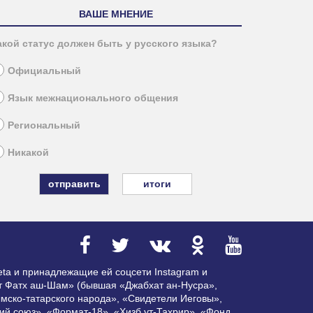
ВАШЕ МНЕНИЕ
акой статус должен быть у русского языка?
Официальный
Язык межнационального общения
Региональный
Никакой
итоги
ta и принадлежащие ей соцсети Instagram и
ат Фатх аш-Шам» (бывшая «Джабхат ан-Нусра»,
мско-татарского народа», «Свидетели Иеговы»,
ий союз», «Формат-18», «Хизб ут-Тахрир», «Фонд