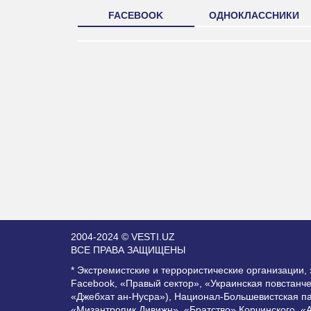
FACEBOOK
ОДНОКЛАССНИКИ
2004-2024 © VESTI.UZ
ВСЕ ПРАВА ЗАЩИЩЕНЫ
* Экстремистские и террористические организации
Facebook, «Правый сектор», «Украинская повстанч
«Джебхат ан-Нусра»), Национал-Большевистская п
«Мизантропик Дивижн», «Братство» Корчинского, «