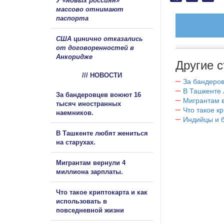
У «новых россиян»
массово отнимают
паспорта
США цинично отказались
от договоренностей в
Анкоридже
Другие с
/// НОВОСТИ
За бандеров
В Ташкенте 
За бандеровцев воюют 16
Мигрантам в
тысяч иностранных
Что такое к
наемников.
Индийцы и 
В Ташкенте любят жениться
на старухах.
Мигрантам вернули 4
миллиона зарплаты.
Что такое криптокарта и как
использовать в
повседневной жизни