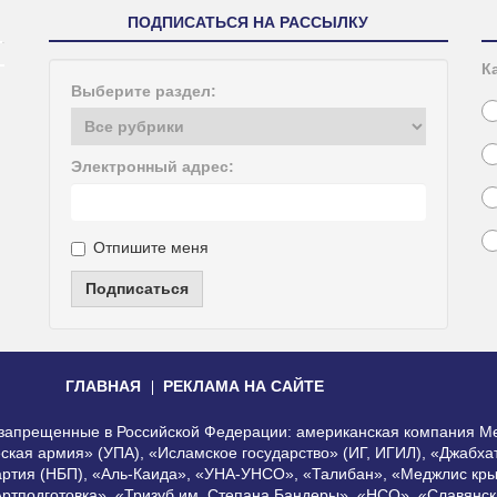
ПОДПИСАТЬСЯ НА РАССЫЛКУ
К
Выберите раздел:
Электронный адрес:
Отпишите меня
Подписаться
ГЛАВНАЯ
РЕКЛАМА НА САЙТЕ
, запрещенные в Российской Федерации: американская компания Me
еская армия» (УПА), «Исламское государство» (ИГ, ИГИЛ), «Джабх
артия (НБП), «Аль-Каида», «УНА-УНСО», «Талибан», «Меджлис кры
Артподготовка», «Тризуб им. Степана Бандеры», «НСО», «Славянск