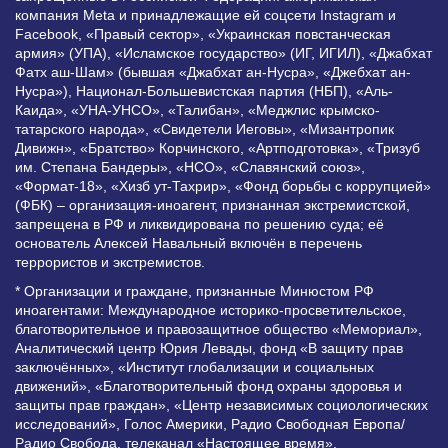
компания Meta и принадлежащие ей соцсети Instagram и
Facebook, «Правый сектор», «Украинская повстанческая
армия» (УПА), «Исламское государство» (ИГ, ИГИЛ), «Джабхат
Фатх аш-Шам» (бывшая «Джабхат ан-Нусра», «Джебхат ан-
Нусра»), Национал-Большевистская партия (НБП), «Аль-
Каида», «УНА-УНСО», «Талибан», «Меджлис крымско-
татарского народа», «Свидетели Иеговы», «Мизантропик
Дивижн», «Братство» Корчинского, «Артподготовка», «Тризуб
им. Степана Бандеры», «НСО», «Славянский союз»,
«Формат-18», «Хизб ут-Тахрир», «Фонд борьбы с коррупцией»
(ФБК) – организация-иноагент, признанная экстремистской,
запрещена в РФ и ликвидирована по решению суда; её
основатель Алексей Навальный включён в перечень
террористов и экстремистов.
* Организации и граждане, признанные Минюстом РФ
иноагентами: Международное историко-просветительское,
благотворительное и правозащитное общество «Мемориал»,
Аналитический центр Юрия Левады, фонд «В защиту прав
заключённых», «Институт глобализации и социальных
движений», «Благотворительный фонд охраны здоровья и
защиты прав граждан», «Центр независимых социологических
исследований», Голос Америки, Радио Свободная Европа/
Радио Свобода, телеканал «Настоящее время»,