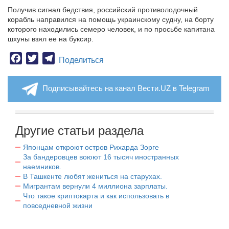
Получив сигнал бедствия, российский противолодочный
корабль направился на помощь украинскому судну, на борту
которого находились семеро человек, и по просьбе капитана
шхуны взял ее на буксир.
Facebook
Twitter
Telegram
Поделиться
Подписывайтесь на канал Вести.UZ в Telegram
Другие статьи раздела
Японцам откроют остров Рихарда Зорге
За бандеровцев воюют 16 тысяч иностранных
наемников.
В Ташкенте любят жениться на старухах.
Мигрантам вернули 4 миллиона зарплаты.
Что такое криптокарта и как использовать в
повседневной жизни