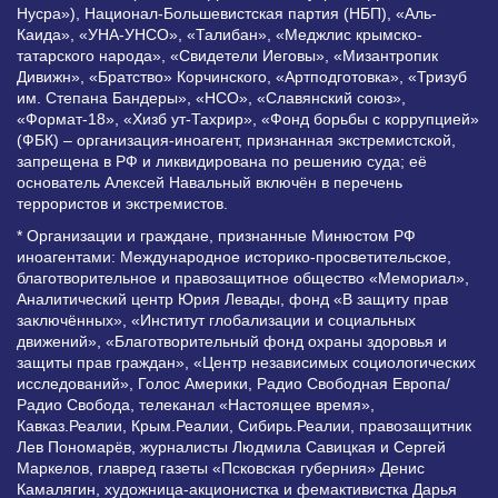
Нусра»), Национал-Большевистская партия (НБП), «Аль-
Каида», «УНА-УНСО», «Талибан», «Меджлис крымско-
татарского народа», «Свидетели Иеговы», «Мизантропик
Дивижн», «Братство» Корчинского, «Артподготовка», «Тризуб
им. Степана Бандеры», «НСО», «Славянский союз»,
«Формат-18», «Хизб ут-Тахрир», «Фонд борьбы с коррупцией»
(ФБК) – организация-иноагент, признанная экстремистской,
запрещена в РФ и ликвидирована по решению суда; её
основатель Алексей Навальный включён в перечень
террористов и экстремистов.
* Организации и граждане, признанные Минюстом РФ
иноагентами: Международное историко-просветительское,
благотворительное и правозащитное общество «Мемориал»,
Аналитический центр Юрия Левады, фонд «В защиту прав
заключённых», «Институт глобализации и социальных
движений», «Благотворительный фонд охраны здоровья и
защиты прав граждан», «Центр независимых социологических
исследований», Голос Америки, Радио Свободная Европа/
Радио Свобода, телеканал «Настоящее время»,
Кавказ.Реалии, Крым.Реалии, Сибирь.Реалии, правозащитник
Лев Пономарёв, журналисты Людмила Савицкая и Сергей
Маркелов, главред газеты «Псковская губерния» Денис
Камалягин, художница-акционистка и фемактивистка Дарья