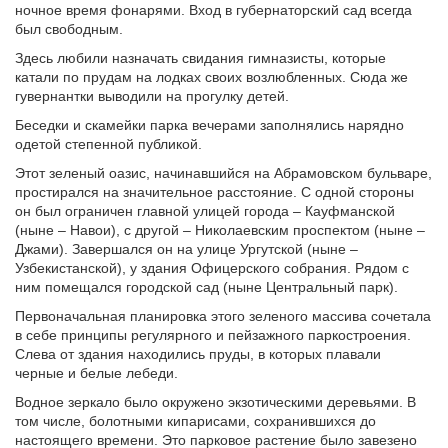
ночное время фонарями. Вход в губернаторский сад всегда
был свободным.
Здесь любили назначать свидания гимназисты, которые
катали по прудам на лодках своих возлюбленных. Сюда же
гувернантки выводили на прогулку детей.
Беседки и скамейки парка вечерами заполнялись нарядно
одетой степенной публикой.
Этот зеленый оазис, начинавшийся на Абрамовском бульваре,
простирался на значительное расстояние. С одной стороны
он был ограничен главной улицей города – Кауфманской
(ныне – Навои), с другой – Николаевским проспектом (ныне –
Джами). Завершался он на улице Ургутской (ныне –
Узбекистанской), у здания Офицерского собрания. Рядом с
ним помещался городской сад (ныне Центральный парк).
Первоначальная планировка этого зеленого массива сочетала
в себе принципы регулярного и пейзажного паркостроения.
Слева от здания находились пруды, в которых плавали
черные и белые лебеди.
Водное зеркало было окружено экзотическими деревьями. В
том числе, болотными кипарисами, сохранившихся до
настоящего времени. Это парковое растение было завезено