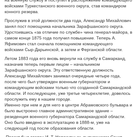
на военную службу и поступил в распоряжение командующего
войсками Туркестанского военного округа, став командиром
конного резерва.
Прослужив в этой должности два года, Александр Михайлович
занял пост помощника начальника Зарафшанского округа.
Удостоившись «за отличие по службе» чина генерал-майора, в
самом конце 1875 года получил повышение. Теперь А.
Яфимович стал сначала помощником командующего
войсками Сыр-Дарьинской, а затем и Ферганской области.
Летом 1883 года его вновь вернули на службу в Самарканд,
назначив теперь первым лицом – начальником
Зарафшанского округа. Эту ответственную должность
Александр Михайлович занимал очередные четыре года,
после чего был утвержден военным губернатором и
командующим войсками только что созданной Самаркандской
области. И последующее, уже третье четырехлетие, довелось
прослужить ему в нашем городе.
Именно при нем и для него в центре Абрамовского бульвара и
было выстроено главное административное здание –
резиденция военного губернатора Самаркандской области.
Оно было введено в эксплуатацию в 1888-м, уже на
следующий год после образования области.