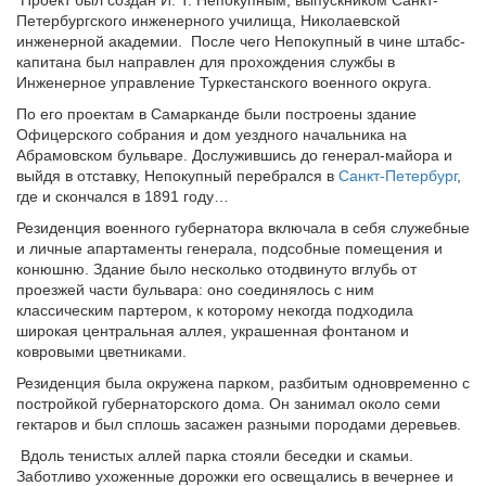
Проект был создан И. Т. Непокупным, выпускником Санкт-
Петербургского инженерного училища, Николаевской
инженерной академии. После чего Непокупный в чине штабс-
капитана был направлен для прохождения службы в
Инженерное управление Туркестанского военного округа.
По его проектам в Самарканде были построены здание
Офицерского собрания и дом уездного начальника на
Абрамовском бульваре. Дослужившись до генерал-майора и
выйдя в отставку, Непокупный перебрался в
Санкт-Петербург
,
где и скончался в 1891 году…
Резиденция военного губернатора включала в себя служебные
и личные апартаменты генерала, подсобные помещения и
конюшню. Здание было несколько отодвинуто вглубь от
проезжей части бульвара: оно соединялось с ним
классическим партером, к которому некогда подходила
широкая центральная аллея, украшенная фонтаном и
ковровыми цветниками.
Резиденция была окружена парком, разбитым одновременно с
постройкой губернаторского дома. Он занимал около семи
гектаров и был сплошь засажен разными породами деревьев.
Вдоль тенистых аллей парка стояли беседки и скамьи.
Заботливо ухоженные дорожки его освещались в вечернее и