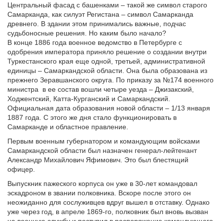
Центральный фасад с башенками – такой же символ старого
Самарканда, как силуэт Регистана – символ Самарканда
древнего. В здании этом принимались важные, подчас
судьбоносные решения. Но каким было начало?
В конце 1886 года военное ведомство в Петербурге с
одобрения императора приняло решение о создании внутри
Туркестанского края еще одной, третьей, административной
единицы – Самаркандской области. Она была образована из
прежнего Зеравшанского округа. По приказу за №174 военного
министра в ее состав вошли четыре уезда – Джизакский,
Ходжентский, Катта-Курганский и Самаркандский.
Официальная дата образования новой области – 1/13 января
1887 года. С этого же дня стало функционировать в
Самарканде и областное правление.
Первым военным губернатором и командующим войсками
Самаркандской области был назначен генерал-лейтенант
Александр Михайлович Яфимович. Это был блестящий
офицер.
Выпускник пажеского корпуса он уже в 30-лет командовал
эскадроном в звании полковника. Вскоре после этого он
неожиданно для сослуживцев вдруг вышел в отставку. Однако
уже через год, в апреле 1869-го, полковник был вновь вызван