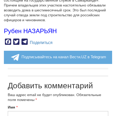
состоящим на государственной службе в Самарканде».
Причем владельцев этих участков настоятельно обязывали
возводить дома в шестимесячный срок. Это был последний
случай отвода земли под строительство для российских
офицеров и чиновников.
Рубен НАЗАРЬЯН
Facebook
Twitter
Telegram
Поделиться
Подписывайтесь на канал Вести.UZ в Telegram
Добавить комментарий
Ваш адрес email не будет опубликован.
Обязательные
поля помечены
*
Имя
*