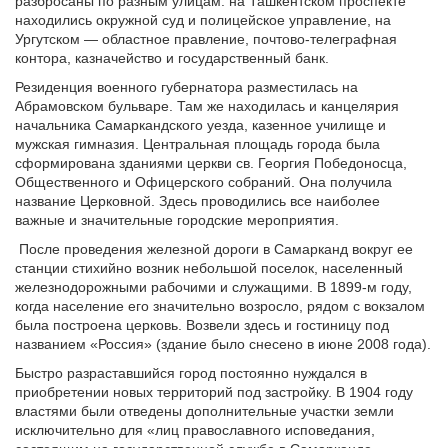
разбросаны по разным улицам: на Ташкентском проспекте
находились окружной суд и полицейское управление, на
Ургутском — областное правление, почтово-телеграфная
контора, казначейство и государственный банк.
Резиденция военного губернатора разместилась на
Абрамовском бульваре. Там же находилась и канцелярия
начальника Самаркандского уезда, казенное училище и
мужская гимназия. Центральная площадь города была
сформирована зданиями церкви св. Георгия Победоносца,
Общественного и Офицерского собраний. Она получила
название Церковной. Здесь проводились все наиболее
важные и значительные городские мероприятия.
После проведения железной дороги в Самарканд вокруг ее
станции стихийно возник небольшой поселок, населенный
железнодорожными рабочими и служащими. В 1899-м году,
когда население его значительно возросло, рядом с вокзалом
была построена церковь. Возвели здесь и гостиницу под
названием «Россия» (здание было снесено в июне 2008 года).
Быстро разраставшийся город постоянно нуждался в
приобретении новых территорий под застройку. В 1904 году
властями были отведены дополнительные участки земли
исключительно для «лиц православного исповедания,