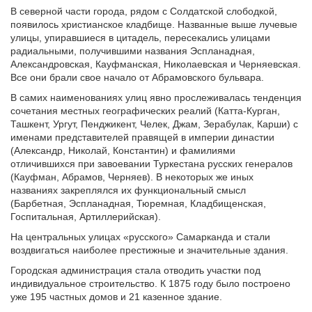
В северной части города, рядом с Солдатской слободкой,
появилось христианское кладбище. Названные выше лучевые
улицы, упиравшиеся в цитадель, пересекались улицами
радиальными, получившими названия Эспланадная,
Александровская, Кауфманская, Николаевская и Черняевская.
Все они брали свое начало от Абрамовского бульвара.
В самих наименованиях улиц явно прослеживалась тенденция
сочетания местных географических реалий (Катта-Курган,
Ташкент, Ургут, Пенджикент, Челек, Джам, Зерабулак, Карши) с
именами представителей правящей в империи династии
(Александр, Николай, Константин) и фамилиями
отличившихся при завоевании Туркестана русских генералов
(Кауфман, Абрамов, Черняев). В некоторых же иных
названиях закреплялся их функциональный смысл
(Барбетная, Эспланадная, Тюремная, Кладбищенская,
Госпитальная, Артиллерийская).
На центральных улицах «русского» Самарканда и стали
воздвигаться наиболее престижные и значительные здания.
Городская администрация стала отводить участки под
индивидуальное строительство. К 1875 году было построено
уже 195 частных домов и 21 казенное здание.