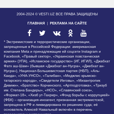
2004-2024 © VESTI.UZ
ВСЕ ПРАВА ЗАЩИЩЕНЫ
ГЛАВНАЯ
РЕКЛАМА НА САЙТЕ
* Экстремистские и террористические организации,
запрещенные в Российской Федерации: американская
компания Meta и принадлежащие ей соцсети Instagram и
Facebook, «Правый сектор», «Украинская повстанческая
армия» (УПА), «Исламское государство» (ИГ, ИГИЛ), «Джабхат
Фатх аш-Шам» (бывшая «Джабхат ан-Нусра», «Джебхат ан-
Нусра»), Национал-Большевистская партия (НБП), «Аль-
Каида», «УНА-УНСО», «Талибан», «Меджлис крымско-
татарского народа», «Свидетели Иеговы», «Мизантропик
Дивижн», «Братство» Корчинского, «Артподготовка», «Тризуб
им. Степана Бандеры», «НСО», «Славянский союз»,
«Формат-18», «Хизб ут-Тахрир», «Фонд борьбы с коррупцией»
(ФБК) – организация-иноагент, признанная экстремистской,
запрещена в РФ и ликвидирована по решению суда; её
основатель Алексей Навальный включён в перечень