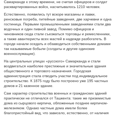
Самарканде к этому времени, не считая офицеров и солдат
расквартированных войск, насчитывалось 1210 человек.
Естественно, появились тут вскоре магазины и лавки,
ренсковые погреба, питейные заведения, две харчевни и одна
гостиница. Первыми промышленными заведениями стали два
водочных и один пивной завод. Помимо офицеров и
чиновников сюда стали съезжаться торговцы и ремесленники,
а также авантюристы всех мастей в надежде разбогатеть. В
городе начали оседать и обзаводиться собственными домами
так называемые бобыли (солдаты и другие одинокие
военнослужащие).
На центральных улицах «русского» Самарканда и стали
воздвигаться наиболее престижные и значительные здания
общественного и торгового назначения. Городская
администрация стала отводить участки под индивидуальное
строительство. К 1875 году было построено уже 195 частных
домов и 21 казенное здание.
Сам характер строительства военных и гражданских зданий
практически не отличался от Ташкента: такие же приземистые
дома из сырцового кирпича, обложенные позднее кирпичом-
железняком. Однако частные дома имели более
благопристойный вид, что зависело, естественно, от наличия