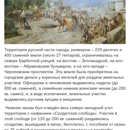
Территория русской части города, размером – 229 десятин и
400 саженей земли (около 27 гектаров), ограничивалась на
севере Барбетной улицей, на востоке – Эспланадной, на юго-
востоке – Абрамовским бульваром, а на юго-западе –
Черняевским проспектом. Эта земля была приобретена на
городские деньги у коренных жителей для раздачи земельных
участков. Офицерам и чиновникам выдавались наделы (до
800 кв. саженей), а семейным нижним воинским чинам (до 200
кв. сажен), и, в виде исключения, земельные участки
выдавались русским купцам и мещанам.
Нижним чинам был отведён весь северо-западный угол
территории с названием «Солдатская слобода». Участки в
этой слободе (от 120 до 200 кв. саженей) раздавались
солдатам, вышедшим в запас, бесплатно, с пособием от казны
по 25 рублей и лесоматериалом в придачу на постройку