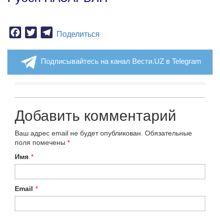
Facebook
Twitter
Telegram
Поделиться
Подписывайтесь на канал Вести.UZ в Telegram
Добавить комментарий
Ваш адрес email не будет опубликован.
Обязательные
поля помечены
*
Имя
*
Email
*