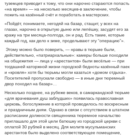
туземцев приводит к тому, что они нарочно стараются попасть
«на время» — на несколько месяцев-в заключение, чтобы
пожить на казённый счёт и поработать в мастерских.
«Пойдёт, понимаете, негодяй на базар, стащит, у всех на
глазах, нарочно в открытую дыню или лепёшку, засудят его за
кражу на три месяца-полгода, он и рад. Есть такие, которые
каждый год, как дело к зиме, проделывают эту “операцию”».
Этому можно было поверить, — нравы в тюрьме были,
действительно, «патриархальные»: камеры больше походили
на общежития — лица у «арестантов» были весёлые — при
тогдашней каторжной жизни городской бедноты казённый паек
и «кровля» хотя бы тюрьмы могли казаться «домом отдыха».
Посетителей пропускали свободно — в иные дни тюремный
двор походил на базар»…
Несколько позднее, на рубеже веков, в самаркандской тюрьме
«для врачевания душ заблудших» появилась православная
церковь, богослужение в которой проводилось по воскресным
и праздничным дням. Однако в связи с отсутствием в штатном
расписании должности священника тюремное начальство
приглашало для этой цели батюшку из городской церкви с
оплатой 30 рублей в месяц. Для молитв мусульманских
арестантов было выделено соответствующее помещение,