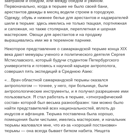
завтраком и обедом, или между обедом и ужином.
Первоначально, когда в тюрьме не было своей бани,
арестантов дважды в месяц водили строем в городскую.
Одежду, обувь и нижнее белье для арестантов и надзирателей
шили в тюрьме: здесь имелись не только ткацкая, портняжная
и сапожная, но также столярная, переплетная и шорная
мастерские. Овощи для арестантов и на продажу
выращивались ими же в тюремном парнике.
Некоторое представление о самаркандской тюрьме конца XIX
века дают мемуары ученого и политического деятеля Сергея
Мстиславского, который будучи студентом Петербургского
университета и готовясь к научной карьере антрополога,
совершил пять экспедиций в Среднюю Азию:
«…Врач областной самаркандской тюрьмы оказался
антропологом — точнее, у него, при больнице, были
антропологические инструменты, и я получил разрешение ими
пользоваться. Я стал работать в тюрьме, «этнографический
состав» которой был весьма разнообразен: там можно было
найти представителей всех национальностей, вплоть до
индусов и афганцев. Тюрьма поставлена была хорошо,
помещения были чистыми, имелись мастерские, и начальник
тюрьмы жаловался мне, что из-за «хорошей постановки»
тюрьмы — она всегда бывает битком набита. Нищета