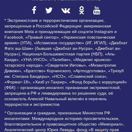
* Экстремистские и террористические организации,
запрещенные в Российской Федерации: американская
компания Meta и принадлежащие ей соцсети Instagram и
Facebook, «Правый сектор», «Украинская повстанческая
армия» (УПА), «Исламское государство» (ИГ, ИГИЛ), «Джабхат
Фатх аш-Шам» (бывшая «Джабхат ан-Нусра», «Джебхат ан-
Нусра»), Национал-Большевистская партия (НБП), «Аль-
Каида», «УНА-УНСО», «Талибан», «Меджлис крымско-
татарского народа», «Свидетели Иеговы», «Мизантропик
Дивижн», «Братство» Корчинского, «Артподготовка», «Тризуб
им. Степана Бандеры», «НСО», «Славянский союз»,
«Формат-18», «Хизб ут-Тахрир», «Фонд борьбы с коррупцией»
(ФБК) – организация-иноагент, признанная экстремистской,
запрещена в РФ и ликвидирована по решению суда; её
основатель Алексей Навальный включён в перечень
террористов и экстремистов.
* Организации и граждане, признанные Минюстом РФ
иноагентами: Международное историко-просветительское,
благотворительное и правозащитное общество «Мемориал»,
Аналитический центр Юрия Левады, фонд «В защиту прав