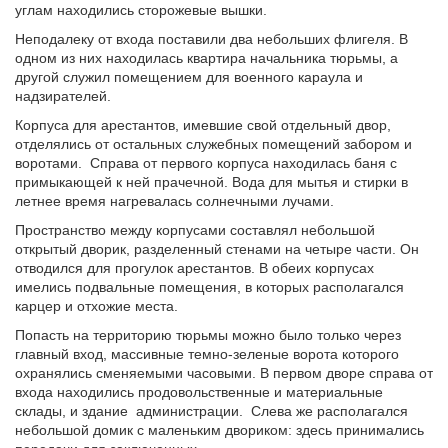
углам находились сторожевые вышки.
Неподалеку от входа поставили два небольших флигеля. В
одном из них находилась квартира начальника тюрьмы, а
другой служил помещением для военного караула и
надзирателей.
Корпуса для арестантов, имевшие свой отдельный двор,
отделялись от остальных служебных помещений забором и
воротами. Справа от первого корпуса находилась баня с
примыкающей к ней прачечной. Вода для мытья и стирки в
летнее время нагревалась солнечными лучами.
Пространство между корпусами составлял небольшой
открытый дворик, разделенный стенами на четыре части. Он
отводился для прогулок арестантов. В обеих корпусах
имелись подвальные помещения, в которых располагался
карцер и отхожие места.
Попасть на территорию тюрьмы можно было только через
главный вход, массивные темно-зеленые ворота которого
охранялись сменяемыми часовыми. В первом дворе справа от
входа находились продовольственные и материальные
склады, и здание администрации. Слева же располагался
небольшой домик с маленьким двориком: здесь принимались