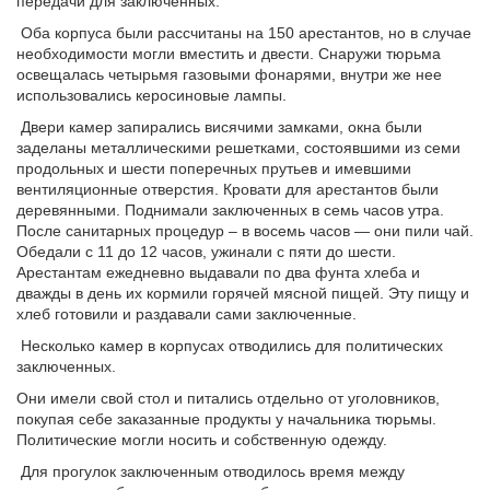
передачи для заключенных.
Оба корпуса были рассчитаны на 150 арестантов, но в случае
необходимости могли вместить и двести. Снаружи тюрьма
освещалась четырьмя газовыми фонарями, внутри же нее
использовались керосиновые лампы.
Двери камер запирались висячими замками, окна были
заделаны металлическими решетками, состоявшими из семи
продольных и шести поперечных прутьев и имевшими
вентиляционные отверстия. Кровати для арестантов были
деревянными. Поднимали заключенных в семь часов утра.
После санитарных процедур – в восемь часов — они пили чай.
Обедали с 11 до 12 часов, ужинали с пяти до шести.
Арестантам ежедневно выдавали по два фунта хлеба и
дважды в день их кормили горячей мясной пищей. Эту пищу и
хлеб готовили и раздавали сами заключенные.
Несколько камер в корпусах отводились для политических
заключенных.
Они имели свой стол и питались отдельно от уголовников,
покупая себе заказанные продукты у начальника тюрьмы.
Политические могли носить и собственную одежду.
Для прогулок заключенным отводилось время между