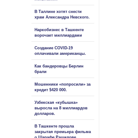
В Таллине хотят снести
храм Александра Невского.
Наркобизнес в Ташкенте
ворочает миллиардами
Создание COVID-19
оплачивали американцы.
Как бандеровцы Берлин
брали
Мошенники «попросили» за
кредит $420 000.
Узбекская «кубышка»
выросла на 8 миллиардов
долларов.
В Ташкенте прошла
закрытая премьера фильма
о Шарафе Рашидове.