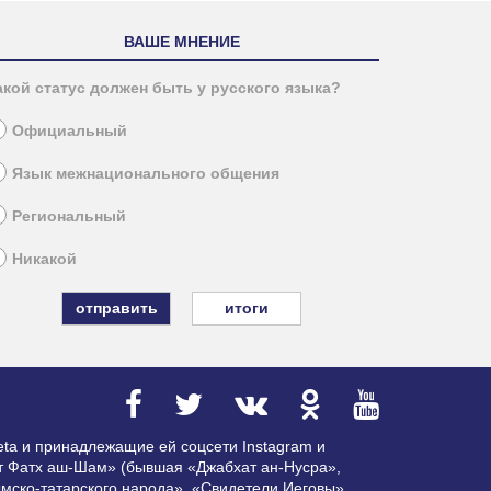
ВАШЕ МНЕНИЕ
акой статус должен быть у русского языка?
Официальный
Язык межнационального общения
Региональный
Никакой
итоги
ta и принадлежащие ей соцсети Instagram и
ат Фатх аш-Шам» (бывшая «Джабхат ан-Нусра»,
мско-татарского народа», «Свидетели Иеговы»,