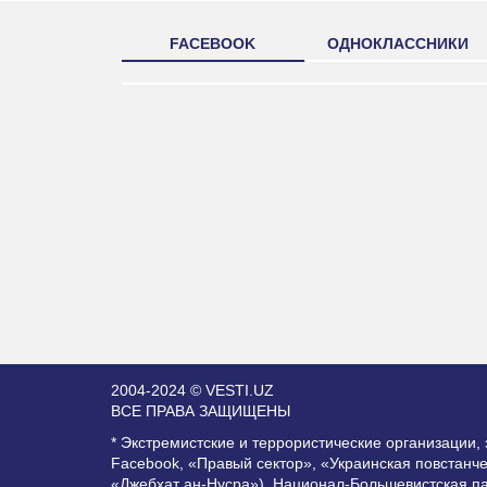
FACEBOOK
ОДНОКЛАССНИКИ
2004-2024 © VESTI.UZ
ВСЕ ПРАВА ЗАЩИЩЕНЫ
* Экстремистские и террористические организации
Facebook, «Правый сектор», «Украинская повстанч
«Джебхат ан-Нусра»), Национал-Большевистская п