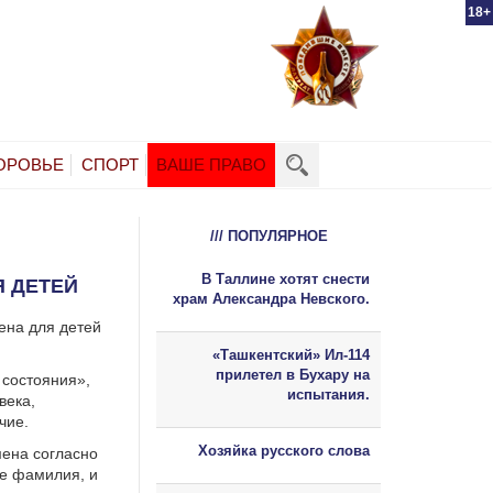
18+
ОРОВЬЕ
СПОРТ
ВАШЕ ПРАВО
/// ПОПУЛЯРНОЕ
В Таллине хотят снести
 ДЕТЕЙ
храм Александра Невского.
ена для детей
«Ташкентский» Ил-114
прилетел в Бухару на
 состояния»,
испытания.
века,
чие.
Хозяйка русского слова
мена согласно
де фамилия, и