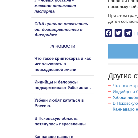
У «новых россиян»
поправки напр
массово отнимают
поскольку сей
паспорта
При этом граж
детей согласн
США цинично отказались
от договоренностей в
Facebook
Twitter
Te
П
Анкоридже
/// НОВОСТИ
Что такое криптокарта и как
использовать в
повседневной жизни
Другие с
Индийцы и белорусы
Что такое к
подкармливают Узбекистан.
Индийцы и 
Узбеки любя
Узбеки любят кататься в
В Псковскую
Россию.
Каннаваро н
В Псковскую область
потянулись переселенцы
Каннаваро нашел в