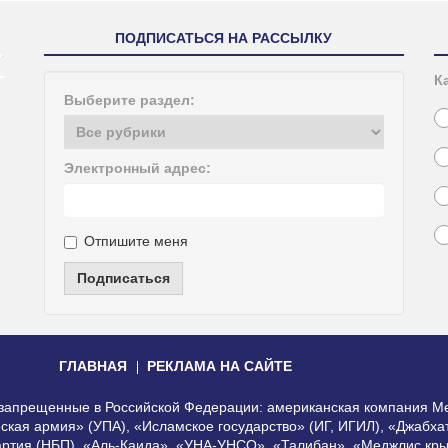
ПОДПИСАТЬСЯ НА РАССЫЛКУ
К
Выберите раздел:
Электронный адрес:
Отпишите меня
Подписаться
ГЛАВНАЯ
РЕКЛАМА НА САЙТЕ
, запрещенные в Российской Федерации: американская компания Me
еская армия» (УПА), «Исламское государство» (ИГ, ИГИЛ), «Джабх
артия (НБП), «Аль-Каида», «УНА-УНСО», «Талибан», «Меджлис кры