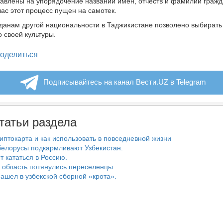
авлены на упорядочение названий имен, отчеств и фамилий гражд
час этот процесс пущен на самотек.
данам другой национальности в Таджикистане позволено выбирать
о своей культуры.
legram
оделиться
Подписывайтесь на канал Вести.UZ в Telegram
татьи раздела
риптокарта и как использовать в повседневной жизни
белорусы подкармливают Узбекистан.
т кататься в Россию.
 область потянулись переселенцы
ашел в узбекской сборной «крота».