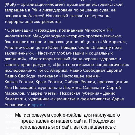
(ФБК) – организация-иноагент, признанная экстремистской,
запрещена в РФ и ликвидирована по решению суда; её
основатель Алексей Навальный включён в перечень
террористов и экстремистов.
* Организации и граждане, признанные Минюстом РФ
иноагентами: Международное историко-просветительское,
благотворительное и правозащитное общество «Мемориал»,
Аналитический центр Юрия Левады, фонд «В защиту прав
заключённых», «Институт глобализации и социальных
движений», «Благотворительный фонд охраны здоровья и
защиты прав граждан», «Центр независимых социологических
исследований», Голос Америки, Радио Свободная Европа/
Радио Свобода, телеканал «Настоящее время»,
Кавказ.Реалии, Крым.Реалии, Сибирь.Реалии, правозащитник
Лев Пономарёв, журналисты Людмила Савицкая и Сергей
Маркелов, главред газеты «Псковская губерния» Денис
Камалягин, художница-акционистка и фемактивистка Дарья
Апахончич. и
другие
.
Мы используем cookie-файлы для наилучшего
Все права защищены и охраняются законом. Любое
представления нашего сайта. Продолжая
использование материалов сайта допустимо при условии
использовать этот сайт, вы соглашаетесь с
наличия активной гиперссылки на Vesti.UZ.
Редакция не несет ответственности за достоверность