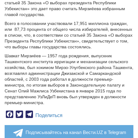
статьей 35 Закона «О выборах президента Республики
Узбекистан» это дает право считать Мирзиёева избранным
главой государства.
Всего в голосовании участвовали 17,951 миллиона граждан,
или 87,73 процента от общего числа избирателей, внесенных
в списки, что, в соответствии со статьей 35 Закона «О выборах
Президента Республики Узбекистан», свидетельствует о том,
что выборы главы государства состоялись.
Шавкат Мирзиёев — 1957 года рождения, выпускник
Ташкентского института ирригации и механизации сельского
хозяйства, был хокимом Мирзо-Улугбекского района Ташкента,
возглавлял администрации Джизакской и Самаркандской
областей, с 2003 года работал в должности премьер-
министра, по итогам выборов в Законодательную палату и
Сенат Олий Мажлиса Узбекистана в январе 2015 года по
представлению УзЛиДеП вновь был утвержден в должности
премьер-министра.
Facebook
Twitter
Telegram
Поделиться
Подписывайтесь на канал Вести.UZ в Telegram