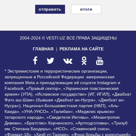
итоги
2004-2024 © VESTI.UZ
ВСЕ ПРАВА ЗАЩИЩЕНЫ
ГЛАВНАЯ
РЕКЛАМА НА САЙТЕ
* Экстремистские и террористические организации,
запрещенные в Российской Федерации: американская
компания Meta и принадлежащие ей соцсети Instagram и
Facebook, «Правый сектор», «Украинская повстанческая
армия» (УПА), «Исламское государство» (ИГ, ИГИЛ), «Джабхат
Фатх аш-Шам» (бывшая «Джабхат ан-Нусра», «Джебхат ан-
Нусра»), Национал-Большевистская партия (НБП), «Аль-
Каида», «УНА-УНСО», «Талибан», «Меджлис крымско-
татарского народа», «Свидетели Иеговы», «Мизантропик
Дивижн», «Братство» Корчинского, «Артподготовка», «Тризуб
им. Степана Бандеры», «НСО», «Славянский союз»,
«Формат-18», «Хизб ут-Тахрир», «Фонд борьбы с коррупцией»