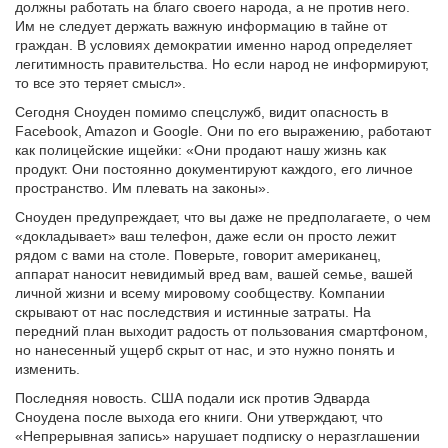
должны работать на благо своего народа, а не против него.
Им не следует держать важную информацию в тайне от
граждан. В условиях демократии именно народ определяет
легитимность правительства. Но если народ не информируют,
то все это теряет смысл».
Сегодня Сноуден помимо спецслужб, видит опасность в
Facebook, Amazon и Google. Они по его выражению, работают
как полицейские ищейки: «Они продают нашу жизнь как
продукт. Они постоянно документируют каждого, его личное
пространство. Им плевать на законы».
Сноуден предупреждает, что вы даже не предполагаете, о чем
«докладывает» ваш телефон, даже если он просто лежит
рядом с вами на столе. Поверьте, говорит американец,
аппарат наносит невидимый вред вам, вашей семье, вашей
личной жизни и всему мировому сообществу. Компании
скрывают от нас последствия и истинные затраты. На
передний план выходит радость от пользования смартфоном,
но нанесенный ущерб скрыт от нас, и это нужно понять и
изменить.
Последняя новость. США подали иск против Эдварда
Сноудена после выхода его книги. Они утверждают, что
«Непрерывная запись» нарушает подписку о неразглашении