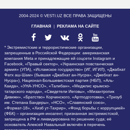
2004-2024 © VESTI.UZ
ВСЕ ПРАВА ЗАЩИЩЕНЫ
ГЛАВНАЯ
РЕКЛАМА НА САЙТЕ
* Экстремистские и террористические организации,
запрещенные в Российской Федерации: американская
компания Meta и принадлежащие ей соцсети Instagram и
Facebook, «Правый сектор», «Украинская повстанческая
армия» (УПА), «Исламское государство» (ИГ, ИГИЛ), «Джабхат
Фатх аш-Шам» (бывшая «Джабхат ан-Нусра», «Джебхат ан-
Нусра»), Национал-Большевистская партия (НБП), «Аль-
Каида», «УНА-УНСО», «Талибан», «Меджлис крымско-
татарского народа», «Свидетели Иеговы», «Мизантропик
Дивижн», «Братство» Корчинского, «Артподготовка», «Тризуб
им. Степана Бандеры», «НСО», «Славянский союз»,
«Формат-18», «Хизб ут-Тахрир», «Фонд борьбы с коррупцией»
(ФБК) – организация-иноагент, признанная экстремистской,
запрещена в РФ и ликвидирована по решению суда; её
основатель Алексей Навальный включён в перечень
террористов и экстремистов.