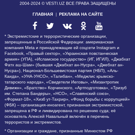
2004-2024 © VESTI.UZ
ВСЕ ПРАВА ЗАЩИЩЕНЫ
ГЛАВНАЯ
РЕКЛАМА НА САЙТЕ
* Экстремистские и террористические организации,
запрещенные в Российской Федерации: американская
компания Meta и принадлежащие ей соцсети Instagram и
Facebook, «Правый сектор», «Украинская повстанческая
армия» (УПА), «Исламское государство» (ИГ, ИГИЛ), «Джабхат
Фатх аш-Шам» (бывшая «Джабхат ан-Нусра», «Джебхат ан-
Нусра»), Национал-Большевистская партия (НБП), «Аль-
Каида», «УНА-УНСО», «Талибан», «Меджлис крымско-
татарского народа», «Свидетели Иеговы», «Мизантропик
Дивижн», «Братство» Корчинского, «Артподготовка», «Тризуб
им. Степана Бандеры», «НСО», «Славянский союз»,
«Формат-18», «Хизб ут-Тахрир», «Фонд борьбы с коррупцией»
(ФБК) – организация-иноагент, признанная экстремистской,
запрещена в РФ и ликвидирована по решению суда; её
основатель Алексей Навальный включён в перечень
террористов и экстремистов.
* Организации и граждане, признанные Минюстом РФ