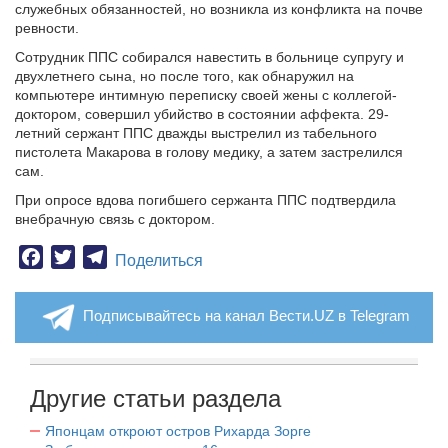
служебных обязанностей, но возникла из конфликта на почве
ревности.
Сотрудник ППС собирался навестить в больнице супругу и
двухлетнего сына, но после того, как обнаружил на
компьютере интимную переписку своей жены с коллегой-
доктором, совершил убийство в состоянии аффекта.
29-
летний сержант ППС дважды выстрелил из табельного
пистолета Макарова в голову медику, а затем застрелился
сам.
При опросе вдова погибшего сержанта ППС подтвердила
внебрачную связь с доктором.
Facebook
Twitter
Telegram
Поделиться
Подписывайтесь на канал Вести.UZ в Telegram
Другие статьи раздела
Японцам откроют остров Рихарда Зорге