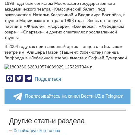
1998 года был солистом Московского государственного
академического театра «Классический балет» под
руководством Натальи Касаткиной и Владимира Василёва, в
труппе Мариинского театра с 1998 года.
Здесь он танцует
партии в
«Жизеле»,
«Корсаре», «Баядерке»,
«Лебедином
озере», «Спартаке» и других спектаклях прославленной
труппы.
В 2004 году как приглашенный артист танцевал в Большом
театре им. Алишера Навои (Ташкент, Узбекистан) принца
Зигфрида в «Лебедином озере» вместе с Софьей Гумеровой.
Facebook
Twitter
Telegram
Поделиться
Подписывайтесь на канал Вести.UZ в Telegram
Другие статьи раздела
Хозяйка русского слова