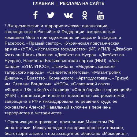
ГЛАВНАЯ
РЕКЛАМА НА САЙТЕ
* Экстремистские и террористические организации,
запрещенные в Российской Федерации: американская
компания Meta и принадлежащие ей соцсети Instagram и
Facebook, «Правый сектор», «Украинская повстанческая
армия» (УПА), «Исламское государство» (ИГ, ИГИЛ), «Джабхат
Фатх аш-Шам» (бывшая «Джабхат ан-Нусра», «Джебхат ан-
Нусра»), Национал-Большевистская партия (НБП), «Аль-
Каида», «УНА-УНСО», «Талибан», «Меджлис крымско-
татарского народа», «Свидетели Иеговы», «Мизантропик
Дивижн», «Братство» Корчинского, «Артподготовка», «Тризуб
им. Степана Бандеры», «НСО», «Славянский союз»,
«Формат-18», «Хизб ут-Тахрир», «Фонд борьбы с коррупцией»
(ФБК) – организация-иноагент, признанная экстремистской,
запрещена в РФ и ликвидирована по решению суда; её
основатель Алексей Навальный включён в перечень
террористов и экстремистов.
* Организации и граждане, признанные Минюстом РФ
иноагентами: Международное историко-просветительское,
благотворительное и правозащитное общество «Мемориал»,