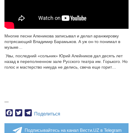
Многие песни Аленикова записывал и делал аранжировку
потрясающий Владимир Барамыков. А уж он-то понимал в
музыке…
Увы, последний «сольник» Юрий Алейников дал десять лет
назад в переполненном зале Русского театра им. Горького. Но
голос и мастерство никуда не делись, свеча еще горит…
—
Facebook
Twitter
Telegram
Поделиться
Подписывайтесь на канал Вести.UZ в Telegram