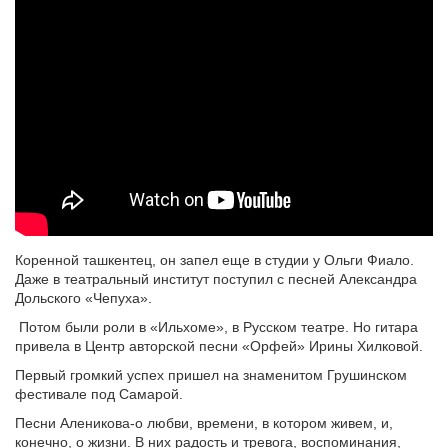
Коренной ташкентец, он запел еще в студии у Ольги Фиало.
Даже в театральный институт поступил с песней Александра
Дольского «Чепуха».
Потом были роли в «Ильхоме», в Русском театре. Но гитара
привела в Центр авторской песни «Орфей» Ирины Хилковой.
Первый громкий успех пришел на знаменитом Грушинском
фестивале под Самарой.
Песни Аленикова-о любви, времени, в котором живем, и,
конечно, о жизни. В них радость и тревога, воспоминания,