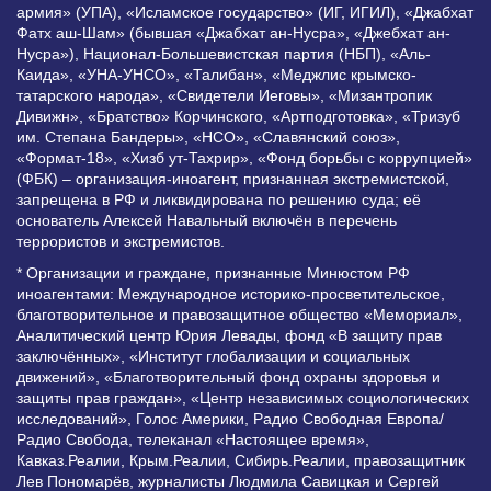
армия» (УПА), «Исламское государство» (ИГ, ИГИЛ), «Джабхат
Фатх аш-Шам» (бывшая «Джабхат ан-Нусра», «Джебхат ан-
Нусра»), Национал-Большевистская партия (НБП), «Аль-
Каида», «УНА-УНСО», «Талибан», «Меджлис крымско-
татарского народа», «Свидетели Иеговы», «Мизантропик
Дивижн», «Братство» Корчинского, «Артподготовка», «Тризуб
им. Степана Бандеры», «НСО», «Славянский союз»,
«Формат-18», «Хизб ут-Тахрир», «Фонд борьбы с коррупцией»
(ФБК) – организация-иноагент, признанная экстремистской,
запрещена в РФ и ликвидирована по решению суда; её
основатель Алексей Навальный включён в перечень
террористов и экстремистов.
* Организации и граждане, признанные Минюстом РФ
иноагентами: Международное историко-просветительское,
благотворительное и правозащитное общество «Мемориал»,
Аналитический центр Юрия Левады, фонд «В защиту прав
заключённых», «Институт глобализации и социальных
движений», «Благотворительный фонд охраны здоровья и
защиты прав граждан», «Центр независимых социологических
исследований», Голос Америки, Радио Свободная Европа/
Радио Свобода, телеканал «Настоящее время»,
Кавказ.Реалии, Крым.Реалии, Сибирь.Реалии, правозащитник
Лев Пономарёв, журналисты Людмила Савицкая и Сергей