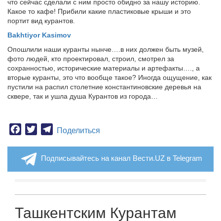
что сейчас сделали с ним просто обидно за нашу историю.
Какое то кафе! Прибили какие пластиковые крыши и это
портит вид курантов.
Bakhtiyor Kasimov
Опошлили наши куранты нынче….в них должен быть музей,
фото людей, кто проектировал, строил, смотрел за
сохранностью, исторические материалы и артефакты…., а
вторые куранты, это что вообще такое? Иногда ощущение, как
пустили на распил столетние константиновские деревья на
сквере, так и ушла душа Курантов из города…
Facebook
Twitter
Telegram
Поделиться
Подписывайтесь на канал Вести.UZ в Telegram
Ташкентским Курантам