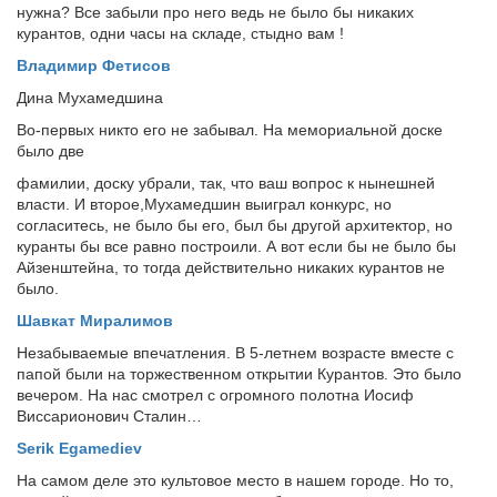
нужна? Все забыли про него ведь не было бы никаких
курантов, одни часы на складе, стыдно вам !
Владимир Фетисов
Дина Мухамедшина
Во-первых никто его не забывал. На мемориальной доске
было две
фамилии, доску убрали, так, что ваш вопрос к нынешней
власти. И второе,Мухамедшин выиграл конкурс, но
согласитесь, не было бы его, был бы другой архитектор, но
куранты бы все равно построили. А вот если бы не было бы
Айзенштейна, то тогда действительно никаких курантов не
было.
Шавкат Миралимов
Незабываемые впечатления. В 5-летнем возрасте вместе с
папой были на торжественном открытии Курантов. Это было
вечером. На нас смотрел с огромного полотна Иосиф
Виссарионович Сталин…
Serik Egamediev
На самом деле это культовое место в нашем городе. Но то,