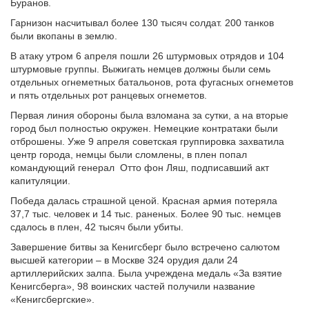
Буранов.
Гарнизон насчитывал более 130 тысяч солдат. 200 танков
были вкопаны в землю.
В атаку утром 6 апреля пошли 26 штурмовых отрядов и 104
штурмовые группы. Выжигать немцев должны были семь
отдельных огнеметных батальонов, рота фугасных огнеметов
и пять отдельных рот ранцевых огнеметов.
Первая линия обороны была взломана за сутки, а на вторые
город был полностью окружен. Немецкие контратаки были
отброшены. Уже 9 апреля советская группировка захватила
центр города, немцы были сломлены, в плен попал
командующий генерал Отто фон Ляш, подписавший акт
капитуляции.
Победа далась страшной ценой. Красная армия потеряла
37,7 тыс. человек и 14 тыс. раненых. Более 90 тыс. немцев
сдалось в плен, 42 тысяч были убиты.
Завершение битвы за Кенигсберг было встречено салютом
высшей категории – в Москве 324 орудия дали 24
артиллерийских залпа. Была учреждена медаль «За взятие
Кенигсберга», 98 воинских частей получили название
«Кенигсбергские».