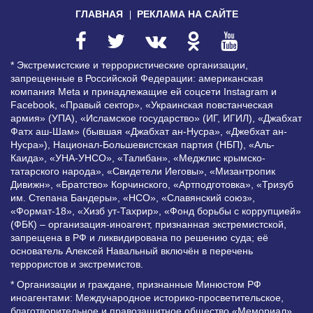
ГЛАВНАЯ
РЕКЛАМА НА САЙТЕ
* Экстремистские и террористические организации,
запрещенные в Российской Федерации: американская
компания Meta и принадлежащие ей соцсети Instagram и
Facebook, «Правый сектор», «Украинская повстанческая
армия» (УПА), «Исламское государство» (ИГ, ИГИЛ), «Джабхат
Фатх аш-Шам» (бывшая «Джабхат ан-Нусра», «Джебхат ан-
Нусра»), Национал-Большевистская партия (НБП), «Аль-
Каида», «УНА-УНСО», «Талибан», «Меджлис крымско-
татарского народа», «Свидетели Иеговы», «Мизантропик
Дивижн», «Братство» Корчинского, «Артподготовка», «Тризуб
им. Степана Бандеры», «НСО», «Славянский союз»,
«Формат-18», «Хизб ут-Тахрир», «Фонд борьбы с коррупцией»
(ФБК) – организация-иноагент, признанная экстремистской,
запрещена в РФ и ликвидирована по решению суда; её
основатель Алексей Навальный включён в перечень
террористов и экстремистов.
* Организации и граждане, признанные Минюстом РФ
иноагентами: Международное историко-просветительское,
благотворительное и правозащитное общество «Мемориал»,