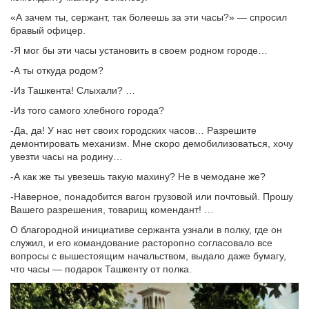
«А зачем ты, сержант, так болеешь за эти часы?» — спросил
бравый офицер.
-Я мог бы эти часы установить в своем родном городе…
-А ты откуда родом?
-Из Ташкента! Слыхали? …
-Из того самого хлебного города?
-Да, да! У нас нет своих городских часов… Разрешите
демонтировать механизм. Мне скоро демобилизоваться, хочу
увезти часы на родину…
-А как же ты увезешь такую махину? Не в чемодане же?
-Наверное, понадобится вагон грузовой или почтовый. Прошу
Вашего разрешения, товарищ комендант! …
О благородной инициативе сержанта узнали в полку, где он
служил, и его командование расторопно согласовало все
вопросы с вышестоящим начальством, выдало даже бумагу,
что часы — подарок Ташкенту от полка.