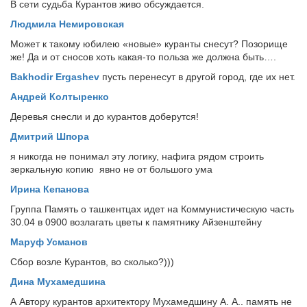
В сети судьба Курантов живо обсуждается.
Людмила Немировская
Может к такому юбилею «новые» куранты снесут? Позорище
же! Да и от сносов хоть какая-то польза же должна быть….
Bakhodir Ergashev
пусть перенесут в другой город, где их нет.
Андрей Колтыренко
Деревья снесли и до курантов доберутся!
Дмитрий Шпора
я никогда не понимал эту логику, нафига рядом строить
зеркальную копию явно не от большого ума
Ирина Кепанова
Группа Память о ташкентцах идет на Коммунистическую часть
30.04 в 0900 возлагать цветы к памятнику Айзенштейну
Маруф Усманов
Сбор возле Курантов, во сколько?)))
Дина Мухамедшина
А Автору курантов архитектору Мухамедшину А. А.. память не