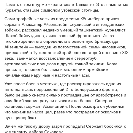
Память о том штурме «хранится» в Ташкенте. Это знаменитые
Куранты, ставшие символом узбекской столицы.
Сами трофейные часы из предместья Кёнигсберга привез
сержант Александр Айзенштейн, служивший в интендантских
войсках, рассказал недавно умерший ташкентский журналист
Шахоб Зайнутдинов, лично знавший фронтовика. Из- за
плохого зрения его определили в ремонтную бригаду, где
Айзенштейн — выходец из потомственной семьи часовщиков,
приехавшей в Туркестанский край еще во второй половине XIX
века, занимался восстановлением стереотруб,
артиллерийских прицелов и другой точной техники. Когда
просили, то чинил большим и маленьким армейским
начальникам наручные и настольные часы.
Уже после боев в местечке, где расквартировалось одно из
интендантских подразделений 2-го Белорусского фронта,
было решено снести сильно пострадавшее от артобстрелов и
авиабомб здание ратуши с часами на башне. Саперов
остановил сержант Айзенштейн. После осмотра он убедился,
что механизм часов цел, разве что пострадал от осколков и
пуль циферблат.
Зачем же такому добру зазря пропадать! Сержант бросился к
коменданту майору Соколову.