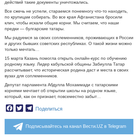
действий такие документы уничтожались.
Все сжечь не успели, стараемся понемногу что-то находить,
по крупицам собирать. Во все края Афганистана бросили
клич, чтобы искали общие корни. Мы считаем, что наши
предки — булгарские татары.
Мы радуемся за своих соплеменников, проживающих в России
и других бывших советских республиках. О такой жизни можно
только мечтать…
15 марта Казань помогла открыть онлайн-курс по обучению
родному языку. Лидер кабульской общины Забиулла Татар
рассчитывает, что историческая родина даст и места в своих
вузах для соплеменников.
Депутат парламента Абдулла Мохаммади с татарскими
корнями мечтает об открытии школы на родном языке,
который, как он признает, повсеместно забыт…
Facebook
Twitter
Telegram
Поделиться
Подписывайтесь на канал Вести.UZ в Telegram