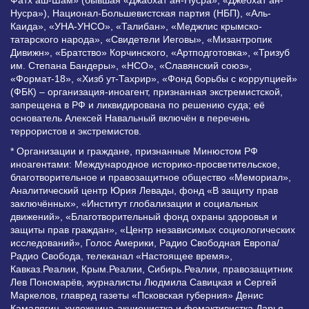
Фатх аш-Шам» (бывшая «Джабхат ан-Нусра», «Джебхат ан-
Нусра»), Национал-Большевистская партия (НБП), «Аль-
Каида», «УНА-УНСО», «Талибан», «Меджлис крымско-
татарского народа», «Свидетели Иеговы», «Мизантропик
Дивижн», «Братство» Корчинского, «Артподготовка», «Тризуб
им. Степана Бандеры», «НСО», «Славянский союз»,
«Формат-18», «Хизб ут-Тахрир», «Фонд борьбы с коррупцией»
(ФБК) – организация-иноагент, признанная экстремистской,
запрещена в РФ и ликвидирована по решению суда; её
основатель Алексей Навальный включён в перечень
террористов и экстремистов.
* Организации и граждане, признанные Минюстом РФ
иноагентами: Международное историко-просветительское,
благотворительное и правозащитное общество «Мемориал»,
Аналитический центр Юрия Левады, фонд «В защиту прав
заключённых», «Институт глобализации и социальных
движений», «Благотворительный фонд охраны здоровья и
защиты прав граждан», «Центр независимых социологических
исследований», Голос Америки, Радио Свободная Европа/
Радио Свобода, телеканал «Настоящее время»,
Кавказ.Реалии, Крым.Реалии, Сибирь.Реалии, правозащитник
Лев Пономарёв, журналисты Людмила Савицкая и Сергей
Маркелов, главред газеты «Псковская губерния» Денис
Камалягин, художница-акционистка и фемактивистка Дарья