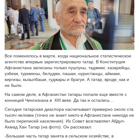
Все поменялось в марте, когда национальное статистическое
агентство впервые зарегистрировало татар. В Конституция
Афганистана записаны только пуштуны, таджики, хазарейцы,
узбеки, туркмены, белуджи, пашаи, нуристанцы, аймаки,
киргизы, кызылбаши, гуджары и брагуи. А татар, вроде, как и
не было.
На самом деле, в Афганистан татары попали еще вместе с
конницей Чингизхана в XIII веке. Да так и остались…
Сегодня татарская диаспора насчитывает примерно около ста
тысяч человек (точно не знает никто-в Афганистане никогда не
было переписей населения). Их Совет возглавляет Абдул-
Ахмад Хан Татар (на фото). Он рассказал:
-Большая часть татар занята в сельском хозяйстве, в