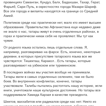
провинциях Саманган, Кундуз, Балх, Бадахшан, Тахар, Герат,
Фарьяб, Сари-Пуль, в окрестностях города Мазари-Шариф.
Все эти города и вилаяты находятся на границе со Средней
Азией.
Политиков среди нас практически нет, мало кто имеет высшее
образование. Правительство Афганистана еще недавно даже
не знало о нас, татары живут в очень отдаленных районах, в
горах и практически никак себя не проявляют. Мы тут как
чужие.
От родного языка остались лишь отдельные слова. Я,
например, разговариваю на фарси. Есть, конечно, некоторые
деревни, в которых присутствие татарского языка все же
чувствуется: Тишекташ, Каракол…Есть татары, которые
разговаривают на узбекском или туркменском.
В последних войнах мы участия вообще не принимали.
Татары жили в самых отдаленных селениях, там не было
боев. Во внутренних конфликтах, конечно, татары
участвовали. Талибы пытались растоптать нашу историю, жгли
книги, уничтожали наше культурное достояние. Но татары все
поддерживали Хамида Карзая в качестве президента.
Шиитов, ваххабитов или радикалов среди нас нет. Никто из
наших не пошел в талибы, не уехал воевать в Сирию или