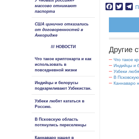
У «новых россиян»
массово отнимают
Facebook
Twitter
Te
П
паспорта
США цинично отказались
от договоренностей в
Анкоридже
/// НОВОСТИ
Другие с
Что такое криптокарта и как
Что такое к
использовать в
Индийцы и 
повседневной жизни
Узбеки любя
В Псковскую
Индийцы и белорусы
Каннаваро н
подкармливают Узбекистан.
Узбеки любят кататься в
Россию.
В Псковскую область
потянулись переселенцы
Каннаваро нашел в