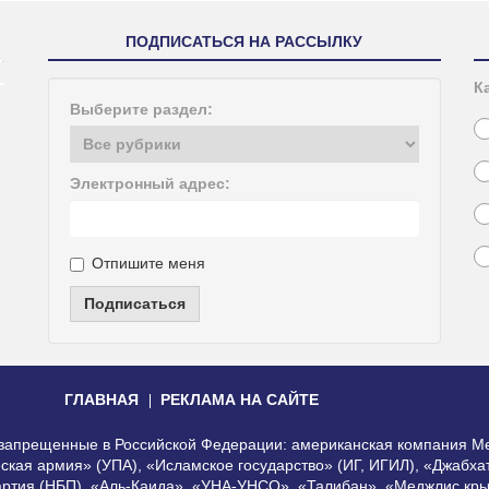
ПОДПИСАТЬСЯ НА РАССЫЛКУ
К
Выберите раздел:
Электронный адрес:
Отпишите меня
Подписаться
ГЛАВНАЯ
РЕКЛАМА НА САЙТЕ
, запрещенные в Российской Федерации: американская компания Me
еская армия» (УПА), «Исламское государство» (ИГ, ИГИЛ), «Джабх
артия (НБП), «Аль-Каида», «УНА-УНСО», «Талибан», «Меджлис кры