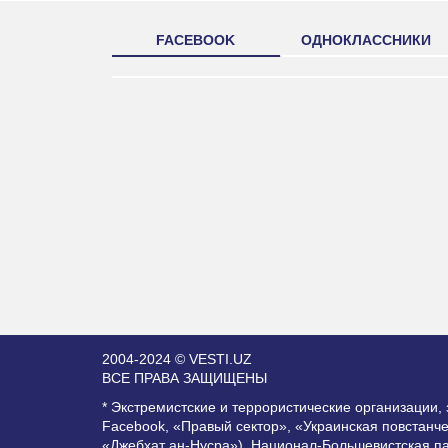
FACEBOOK
ОДНОКЛАССНИКИ
2004-2024 © VESTI.UZ
ВСЕ ПРАВА ЗАЩИЩЕНЫ
* Экстремистские и террористические организации
Facebook, «Правый сектор», «Украинская повстанч
«Джебхат ан-Нусра»), Национал-Большевистская п