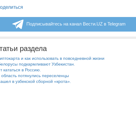
legram
оделиться
Подписывайтесь на канал Вести.UZ в Telegram
татьи раздела
риптокарта и как использовать в повседневной жизни
белорусы подкармливают Узбекистан.
т кататься в Россию.
 область потянулись переселенцы
ашел в узбекской сборной «крота».