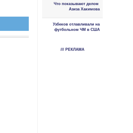
Что показывают делом
Азиза Хакимова
Узбеков отлавливали на
футбольном ЧМ в США
/// РЕКЛАМА