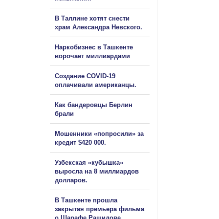
В Таллине хотят снести
храм Александра Невского.
Наркобизнес в Ташкенте
ворочает миллиардами
Создание COVID-19
оплачивали американцы.
Как бандеровцы Берлин
брали
Мошенники «попросили» за
кредит $420 000.
Узбекская «кубышка»
выросла на 8 миллиардов
долларов.
В Ташкенте прошла
закрытая премьера фильма
о Шарафе Рашидове.