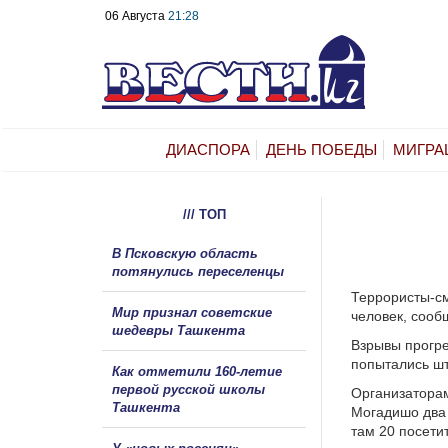
06 Августа
21:28
ДИАСПОРА
ДЕНЬ ПОБЕДЫ
МИГРА
/// ТОП
В Псковскую область
потянулись переселенцы
Террористы-см
Мир признал советские
человек, сооб
шедевры Ташкента
Взрывы прогре
попытались шт
Как отметили 160-летие
первой русской школы
Организаторам
Ташкента
Могадишо два 
там 20 посети