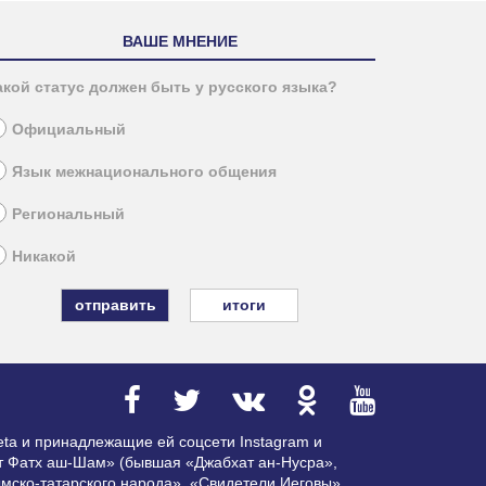
ВАШЕ МНЕНИЕ
акой статус должен быть у русского языка?
Официальный
Язык межнационального общения
Региональный
Никакой
итоги
ta и принадлежащие ей соцсети Instagram и
ат Фатх аш-Шам» (бывшая «Джабхат ан-Нусра»,
мско-татарского народа», «Свидетели Иеговы»,