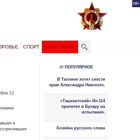
18+
ОРОВЬЕ
СПОРТ
ВАШЕ ПРАВО
/// ПОПУЛЯРНОЕ
В Таллине хотят снести
храм Александра Невского.
ибли 12
«Ташкентский» Ил-114
прилетел в Бухару на
оевики
испытания.
авшая в
Хозяйка русского слова
асстрелявшая