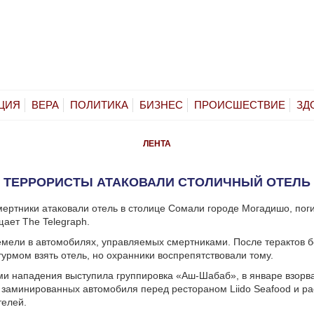
ЦИЯ
ВЕРА
ПОЛИТИКА
БИЗНЕС
ПРОИСШЕСТВИЕ
ЗД
ЛЕНТА
ТЕРРОРИСТЫ АТАКОВАЛИ СТОЛИЧНЫЙ ОТЕЛЬ
ертники атаковали отель в столице Сомали городе Могадишо, пог
щает The Telegraph.
мели в автомобилях, управляемых смертниками. После терактов б
урмом взять отель, но охранники воспрепятствовали тому.
и нападения выступила группировка «Аш-Шабаб», в январе взорв
заминированных автомобиля перед рестораном Liido Seafood и р
телей.