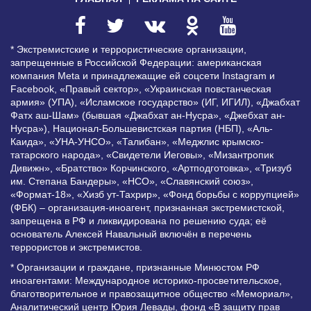
* Экстремистские и террористические организации,
запрещенные в Российской Федерации: американская
компания Meta и принадлежащие ей соцсети Instagram и
Facebook, «Правый сектор», «Украинская повстанческая
армия» (УПА), «Исламское государство» (ИГ, ИГИЛ), «Джабхат
Фатх аш-Шам» (бывшая «Джабхат ан-Нусра», «Джебхат ан-
Нусра»), Национал-Большевистская партия (НБП), «Аль-
Каида», «УНА-УНСО», «Талибан», «Меджлис крымско-
татарского народа», «Свидетели Иеговы», «Мизантропик
Дивижн», «Братство» Корчинского, «Артподготовка», «Тризуб
им. Степана Бандеры», «НСО», «Славянский союз»,
«Формат-18», «Хизб ут-Тахрир», «Фонд борьбы с коррупцией»
(ФБК) – организация-иноагент, признанная экстремистской,
запрещена в РФ и ликвидирована по решению суда; её
основатель Алексей Навальный включён в перечень
террористов и экстремистов.
* Организации и граждане, признанные Минюстом РФ
иноагентами: Международное историко-просветительское,
благотворительное и правозащитное общество «Мемориал»,
Аналитический центр Юрия Левады, фонд «В защиту прав