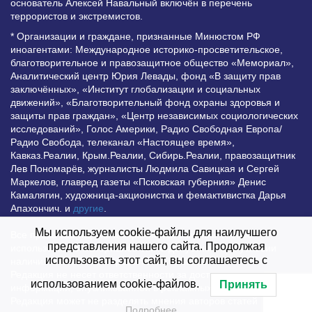
основатель Алексей Навальный включён в перечень
террористов и экстремистов.
* Организации и граждане, признанные Минюстом РФ
иноагентами: Международное историко-просветительское,
благотворительное и правозащитное общество «Мемориал»,
Аналитический центр Юрия Левады, фонд «В защиту прав
заключённых», «Институт глобализации и социальных
движений», «Благотворительный фонд охраны здоровья и
защиты прав граждан», «Центр независимых социологических
исследований», Голос Америки, Радио Свободная Европа/
Радио Свобода, телеканал «Настоящее время»,
Кавказ.Реалии, Крым.Реалии, Сибирь.Реалии, правозащитник
Лев Пономарёв, журналисты Людмила Савицкая и Сергей
Маркелов, главред газеты «Псковская губерния» Денис
Камалягин, художница-акционистка и фемактивистка Дарья
Апахончич. и
другие
.
Мы используем cookie-файлы для наилучшего
Все права защищены и охраняются законом. Любое
представления нашего сайта. Продолжая
использование материалов сайта допустимо при условии
использовать этот сайт, вы соглашаетесь с
наличия активной гиперссылки на Vesti.UZ.
Редакция не несет ответственности за достоверность
использованием cookie-файлов.
Принять
информации, опубликованной в рекламных объявлениях.
Редакция может не разделять мнения авторов статей
Подробнее…