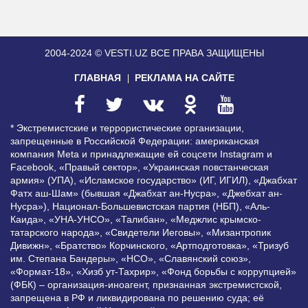
2004-2024 © VESTI.UZ
ВСЕ ПРАВА ЗАЩИЩЕНЫ
ГЛАВНАЯ
РЕКЛАМА НА САЙТЕ
* Экстремистские и террористические организации,
запрещенные в Российской Федерации: американская
компания Meta и принадлежащие ей соцсети Instagram и
Facebook, «Правый сектор», «Украинская повстанческая
армия» (УПА), «Исламское государство» (ИГ, ИГИЛ), «Джабхат
Фатх аш-Шам» (бывшая «Джабхат ан-Нусра», «Джебхат ан-
Нусра»), Национал-Большевистская партия (НБП), «Аль-
Каида», «УНА-УНСО», «Талибан», «Меджлис крымско-
татарского народа», «Свидетели Иеговы», «Мизантропик
Дивижн», «Братство» Корчинского, «Артподготовка», «Тризуб
им. Степана Бандеры», «НСО», «Славянский союз»,
«Формат-18», «Хизб ут-Тахрир», «Фонд борьбы с коррупцией»
(ФБК) – организация-иноагент, признанная экстремистской,
запрещена в РФ и ликвидирована по решению суда; её