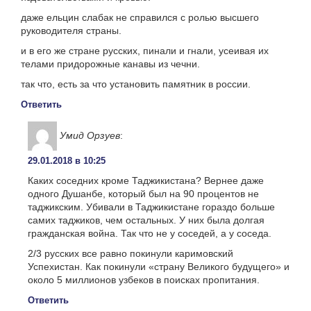
даже ельцин слабак не справился с ролью высшего
руководителя страны.
и в его же стране русских, пинали и гнали, усеивая их
телами придорожные канавы из чечни.
так что, есть за что установить памятник в россии.
Ответить
Умид Орзуев
:
29.01.2018 в 10:25
Каких соседних кроме Таджикистана? Вернее даже
одного Душанбе, который был на 90 процентов не
таджикским. Убивали в Таджикистане гораздо больше
самих таджиков, чем остальных. У них была долгая
гражданская война. Так что не у соседей, а у соседа.
2/3 русских все равно покинули каримовский
Успехистан. Как покинули «страну Великого будущего» и
около 5 миллионов узбеков в поисках пропитания.
Ответить