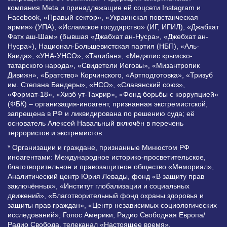
компания Meta и принадлежащие ей соцсети Instagram и
Facebook, «Правый сектор», «Украинская повстанческая
армия» (УПА), «Исламское государство» (ИГ, ИГИЛ), «Джабхат
Фатх аш-Шам» (бывшая «Джабхат ан-Нусра», «Джебхат ан-
Нусра»), Национал-Большевистская партия (НБП), «Аль-
Каида», «УНА-УНСО», «Талибан», «Меджлис крымско-
татарского народа», «Свидетели Иеговы», «Мизантропик
Дивижн», «Братство» Корчинского, «Артподготовка», «Тризуб
им. Степана Бандеры», «НСО», «Славянский союз»,
«Формат-18», «Хизб ут-Тахрир», «Фонд борьбы с коррупцией»
(ФБК) – организация-иноагент, признанная экстремистской,
запрещена в РФ и ликвидирована по решению суда; её
основатель Алексей Навальный включён в перечень
террористов и экстремистов.
* Организации и граждане, признанные Минюстом РФ
иноагентами: Международное историко-просветительское,
благотворительное и правозащитное общество «Мемориал»,
Аналитический центр Юрия Левады, фонд «В защиту прав
заключённых», «Институт глобализации и социальных
движений», «Благотворительный фонд охраны здоровья и
защиты прав граждан», «Центр независимых социологических
исследований», Голос Америки, Радио Свободная Европа/
Радио Свобода, телеканал «Настоящее время»,