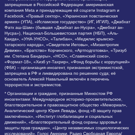
запрещенные в Российской Федерации: американская
компания Meta и принадлежащие ей соцсети Instagram и
Facebook, «Правый сектор», «Украинская повстанческая
армия» (УПА), «Исламское государство» (ИГ, ИГИЛ), «Джабхат
Фатх аш-Шам» (бывшая «Джабхат ан-Нусра», «Джебхат ан-
Нусра»), Национал-Большевистская партия (НБП), «Аль-
Каида», «УНА-УНСО», «Талибан», «Меджлис крымско-
татарского народа», «Свидетели Иеговы», «Мизантропик
Дивижн», «Братство» Корчинского, «Артподготовка», «Тризуб
им. Степана Бандеры», «НСО», «Славянский союз»,
«Формат-18», «Хизб ут-Тахрир», «Фонд борьбы с коррупцией»
(ФБК) – организация-иноагент, признанная экстремистской,
запрещена в РФ и ликвидирована по решению суда; её
основатель Алексей Навальный включён в перечень
террористов и экстремистов.
* Организации и граждане, признанные Минюстом РФ
иноагентами: Международное историко-просветительское,
благотворительное и правозащитное общество «Мемориал»,
Аналитический центр Юрия Левады, фонд «В защиту прав
заключённых», «Институт глобализации и социальных
движений», «Благотворительный фонд охраны здоровья и
защиты прав граждан», «Центр независимых социологических
исследований», Голос Америки, Радио Свободная Европа/