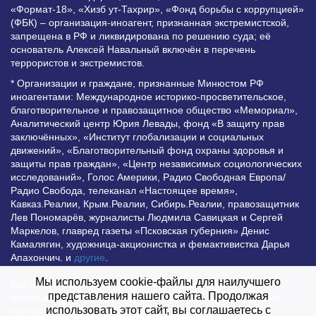
«Формат-18», «Хизб ут-Тахрир», «Фонд борьбы с коррупцией»
(ФБК) – организация-иноагент, признанная экстремистской,
запрещена в РФ и ликвидирована по решению суда; её
основатель Алексей Навальный включён в перечень
террористов и экстремистов.
* Организации и граждане, признанные Минюстом РФ
иноагентами: Международное историко-просветительское,
благотворительное и правозащитное общество «Мемориал»,
Аналитический центр Юрия Левады, фонд «В защиту прав
заключённых», «Институт глобализации и социальных
движений», «Благотворительный фонд охраны здоровья и
защиты прав граждан», «Центр независимых социологических
исследований», Голос Америки, Радио Свободная Европа/
Радио Свобода, телеканал «Настоящее время»,
Кавказ.Реалии, Крым.Реалии, Сибирь.Реалии, правозащитник
Лев Пономарёв, журналисты Людмила Савицкая и Сергей
Маркелов, главред газеты «Псковская губерния» Денис
Камалягин, художница-акционистка и фемактивистка Дарья
Апахончич. и
другие
.
Мы используем cookie-файлы для наилучшего
Все права защищены и охраняются законом. Любое
представления нашего сайта. Продолжая
использование материалов сайта допустимо при условии
использовать этот сайт, вы соглашаетесь с
наличия активной гиперссылки на Vesti.UZ.