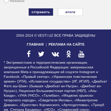
Никакой
итоги
2004-2024 © VESTI.UZ
ВСЕ ПРАВА ЗАЩИЩЕНЫ
ГЛАВНАЯ
РЕКЛАМА НА САЙТЕ
* Экстремистские и террористические организации,
запрещенные в Российской Федерации: американская
компания Meta и принадлежащие ей соцсети Instagram и
Facebook, «Правый сектор», «Украинская повстанческая
армия» (УПА), «Исламское государство» (ИГ, ИГИЛ), «Джабхат
Фатх аш-Шам» (бывшая «Джабхат ан-Нусра», «Джебхат ан-
Нусра»), Национал-Большевистская партия (НБП), «Аль-
Каида», «УНА-УНСО», «Талибан», «Меджлис крымско-
татарского народа», «Свидетели Иеговы», «Мизантропик
Дивижн», «Братство» Корчинского, «Артподготовка», «Тризуб
им. Степана Бандеры», «НСО», «Славянский союз»,