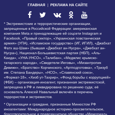
ГЛАВНАЯ
РЕКЛАМА НА САЙТЕ
* Экстремистские и террористические организации,
запрещенные в Российской Федерации: американская
компания Meta и принадлежащие ей соцсети Instagram и
Facebook, «Правый сектор», «Украинская повстанческая
армия» (УПА), «Исламское государство» (ИГ, ИГИЛ), «Джабхат
Фатх аш-Шам» (бывшая «Джабхат ан-Нусра», «Джебхат ан-
Нусра»), Национал-Большевистская партия (НБП), «Аль-
Каида», «УНА-УНСО», «Талибан», «Меджлис крымско-
татарского народа», «Свидетели Иеговы», «Мизантропик
Дивижн», «Братство» Корчинского, «Артподготовка», «Тризуб
им. Степана Бандеры», «НСО», «Славянский союз»,
«Формат-18», «Хизб ут-Тахрир», «Фонд борьбы с коррупцией»
(ФБК) – организация-иноагент, признанная экстремистской,
запрещена в РФ и ликвидирована по решению суда; её
основатель Алексей Навальный включён в перечень
террористов и экстремистов.
* Организации и граждане, признанные Минюстом РФ
иноагентами: Международное историко-просветительское,
благотворительное и правозащитное общество «Мемориал»,