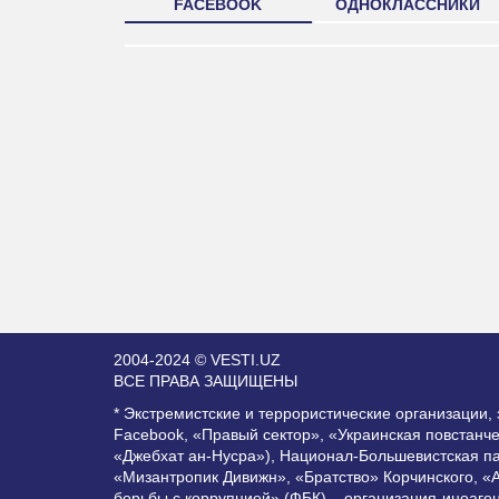
FACEBOOK
ОДНОКЛАССНИКИ
2004-2024 © VESTI.UZ
ВСЕ ПРАВА ЗАЩИЩЕНЫ
* Экстремистские и террористические организации
Facebook, «Правый сектор», «Украинская повстанч
«Джебхат ан-Нусра»), Национал-Большевистская п
«Мизантропик Дивижн», «Братство» Корчинского, «
борьбы с коррупцией» (ФБК) – организация-иноаге