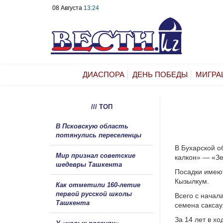
08 Августа
13:24
ДИАСПОРА
ДЕНЬ ПОБЕДЫ
МИГРА
/// ТОП
В Псковскую область
потянулись переселенцы
В Бухарской о
Мир признал советские
калкон» — «З
шедевры Ташкента
Посадки имею
Кызылкум.
Как отметили 160-летие
первой русской школы
Всего с начал
Ташкента
семена саксау
За 14 лет в х