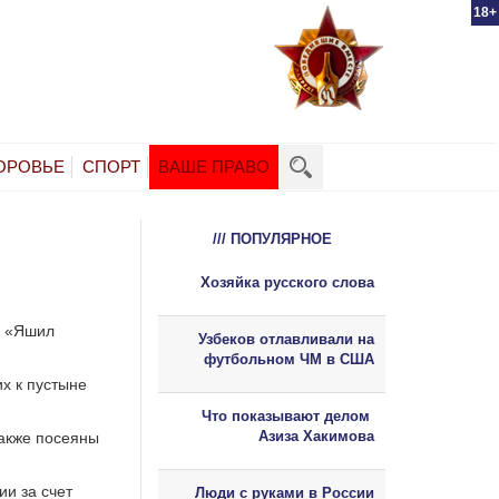
18+
ОРОВЬЕ
СПОРТ
ВАШЕ ПРАВО
/// ПОПУЛЯРНОЕ
Хозяйка русского слова
а «Яшил
Узбеков отлавливали на
футбольном ЧМ в США
х к пустыне
Что показывают делом
Азиза Хакимова
также посеяны
ии за счет
Люди с руками в России