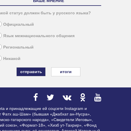
ВАШЕ МНЕНИЕ
акой статус должен быть у русского языка?
Официальный
Язык межнационального общения
Региональный
Никакой
итоги
ta и принадлежащие ей соцсети Instagram и
ат Фатх аш-Шам» (бывшая «Джабхат ан-Нусра»,
мско-татарского народа», «Свидетели Иеговы»,
ий союз», «Формат-18», «Хизб ут-Тахрир», «Фонд
по решению суда; её основатель Алексей Навальный