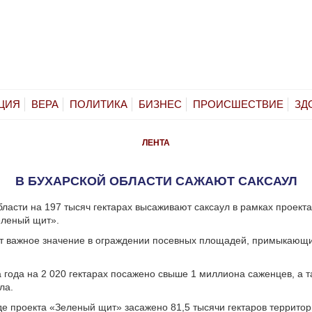
ЦИЯ
ВЕРА
ПОЛИТИКА
БИЗНЕС
ПРОИСШЕСТВИЕ
ЗД
ЛЕНТА
В БУХАРСКОЙ ОБЛАСТИ САЖАЮТ САКСАУЛ
бласти на 197 тысяч гектарах высаживают саксаул в рамках проект
еленый щит».
т важное значение в ограждении посевных площадей, примыкающи
а года на 2 020 гектарах посажено свыше 1 миллиона саженцев, а 
ла.
оде проекта «Зеленый щит» засажено 81,5 тысячи гектаров территор