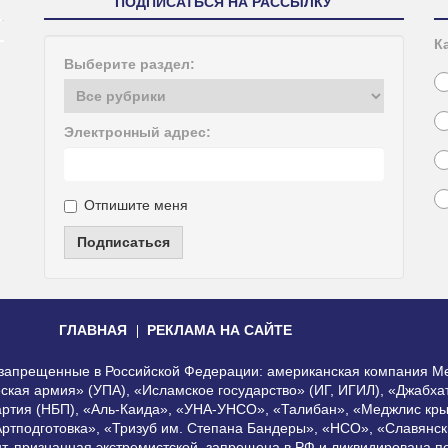
ПОДПИСАТЬСЯ НА РАССЫЛКУ
К
Выберите раздел:
Электронный адрес:
Отпишите меня
Подписаться
ГЛАВНАЯ
РЕКЛАМА НА САЙТЕ
, запрещенные в Российской Федерации: американская компания Me
еская армия» (УПА), «Исламское государство» (ИГ, ИГИЛ), «Джабх
артия (НБП), «Аль-Каида», «УНА-УНСО», «Талибан», «Меджлис кры
Артподготовка», «Тризуб им. Степана Бандеры», «НСО», «Славянск
нт, признанная экстремистской, запрещена в РФ и ликвидирована 