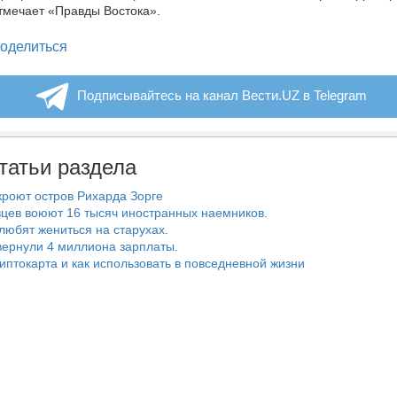
тмечает «Правды Востока».
legram
оделиться
Подписывайтесь на канал Вести.UZ в Telegram
татьи раздела
роют остров Рихарда Зорге
цев воюют 16 тысяч иностранных наемников.
любят жениться на старухах.
ернули 4 миллиона зарплаты.
риптокарта и как использовать в повседневной жизни