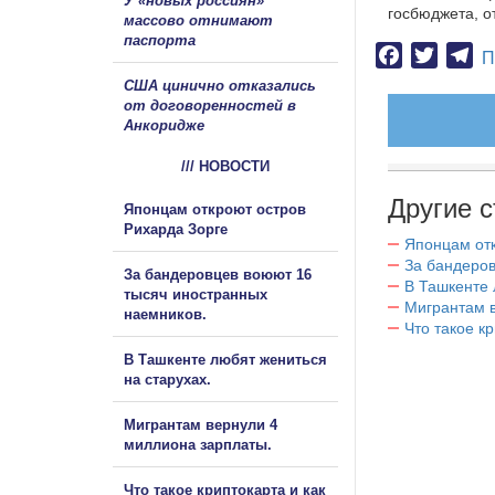
У «новых россиян»
госбюджета, о
массово отнимают
паспорта
Facebook
Twitter
Te
П
США цинично отказались
от договоренностей в
Анкоридже
/// НОВОСТИ
Другие с
Японцам откроют остров
Рихарда Зорге
Японцам отк
За бандеров
За бандеровцев воюют 16
В Ташкенте 
тысяч иностранных
Мигрантам в
наемников.
Что такое к
В Ташкенте любят жениться
на старухах.
Мигрантам вернули 4
миллиона зарплаты.
Что такое криптокарта и как