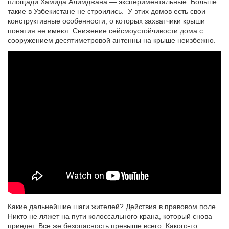
площади Хамида Алимджана — экспериментальные. Больше
такие в Узбекистане не строились. У этих домов есть свои
конструктивные особенности, о которых захватчики крыши
понятия не имеют. Снижение сейсмоустойчивости дома с
сооружением десятиметровой антенны на крыше неизбежно.
Какие дальнейшие шаги жителей? Действия в правовом поле.
Никто не ляжет на пути колоссального крана, который снова
приедет. Все же безопасность превыше всего. Какого-то