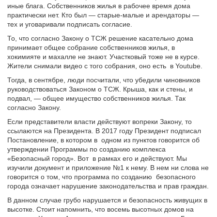
иные блага. Собственников жилья в рабочее время дома
практически нет. Кто был — старые-малые и арендаторы —
тех и уговаривали подписать согласие.
То, что согласно Закону о ТСЖ решение касательно дома
принимает общее собрание собственников жилья, в
хокимияте и махалле не знают. Участковый тоже не в курсе.
Жители снимали видео с того собрания, оно есть в Youtube.
Тогда, в сентябре, люди посчитали, что убедили чиновников
руководствоваться Законом о ТСЖ. Крыша, как и стены, и
подвал, — общее имущество собственников жилья. Так
согласно Закону.
Если представители власти действуют вопреки Закону, то
ссылаются на Президента. В 2017 году Президент подписал
Постановление, в котором в одном из пунктов говорится об
утверждении Программы по созданию комплекса
«Безопасный город». Вот в рамках его и действуют. Мы
изучили документ и приложение №1 к нему. В нем ни слова не
говорится о том, что программа по созданию безопасного
города означает нарушение законодательства и прав граждан.
В данном случае грубо нарушается и безопасность живущих в
высотке. Стоит напомнить, что восемь высотных домов на