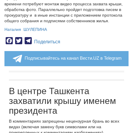
времени потребуют монтаж видео процесса захвата крыши,
обработка фото. Параллельно пройдет подготовка писем в
прокуратуру и в иные инстанции с приложением протокола
общего собрания и подписями собственников жилья.
Наталия ШУЛЕПИНА
Facebook
Twitter
Telegram
Поделиться
Подписывайтесь на канал Вести.UZ в Telegram
В центре Ташкента
захватили крышу именем
президента
В комментариях запрещены нецензурная брань во всех
видах (включая замену букв символами или на
прикрепленных к комментариям изображениях),