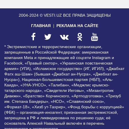
2004-2024 © VESTI.UZ
ВСЕ ПРАВА ЗАЩИЩЕНЫ
ГЛАВНАЯ
РЕКЛАМА НА САЙТЕ
* Экстремистские и террористические организации,
запрещенные в Российской Федерации: американская
компания Meta и принадлежащие ей соцсети Instagram и
Facebook, «Правый сектор», «Украинская повстанческая
армия» (УПА), «Исламское государство» (ИГ, ИГИЛ), «Джабхат
Фатх аш-Шам» (бывшая «Джабхат ан-Нусра», «Джебхат ан-
Нусра»), Национал-Большевистская партия (НБП), «Аль-
Каида», «УНА-УНСО», «Талибан», «Меджлис крымско-
татарского народа», «Свидетели Иеговы», «Мизантропик
Дивижн», «Братство» Корчинского, «Артподготовка», «Тризуб
им. Степана Бандеры», «НСО», «Славянский союз»,
«Формат-18», «Хизб ут-Тахрир», «Фонд борьбы с коррупцией»
(ФБК) – организация-иноагент, признанная экстремистской,
запрещена в РФ и ликвидирована по решению суда; её
основатель Алексей Навальный включён в перечень
террористов и экстремистов.