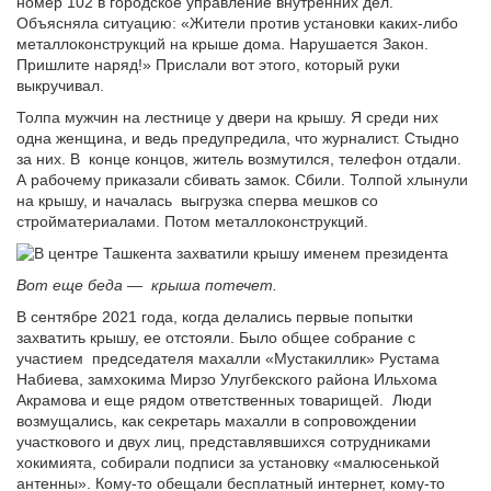
номер 102 в городское управление внутренних дел.
Объясняла ситуацию: «Жители против установки каких-либо
металлоконструкций на крыше дома. Нарушается Закон.
Пришлите наряд!» Прислали вот этого, который руки
выкручивал.
Толпа мужчин на лестнице у двери на крышу. Я среди них
одна женщина, и ведь предупредила, что журналист. Стыдно
за них. В конце концов, житель возмутился, телефон отдали.
А рабочему приказали сбивать замок. Сбили. Толпой хлынули
на крышу, и началась выгрузка сперва мешков со
стройматериалами. Потом металлоконструкций.
Вот еще беда — крыша потечет.
В сентябре 2021 года, когда делались первые попытки
захватить крышу, ее отстояли. Было общее собрание с
участием председателя махалли «Мустакиллик» Рустама
Набиева, замхокима Мирзо Улугбекского района Ильхома
Акрамова и еще рядом ответственных товарищей. Люди
возмущались, как секретарь махалли в сопровождении
участкового и двух лиц, представлявшихся сотрудниками
хокимията, собирали подписи за установку «малюсенькой
антенны». Кому-то обещали бесплатный интернет, кому-то