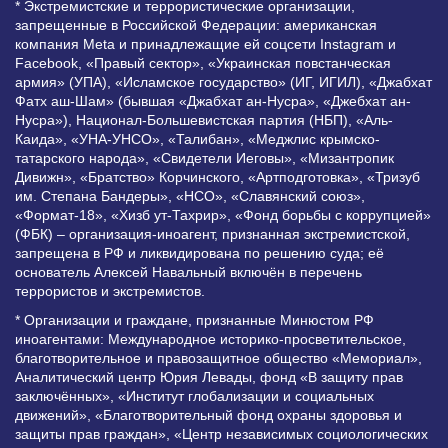
* Экстремистские и террористические организации,
запрещенные в Российской Федерации: американская
компания Meta и принадлежащие ей соцсети Instagram и
Facebook, «Правый сектор», «Украинская повстанческая
армия» (УПА), «Исламское государство» (ИГ, ИГИЛ), «Джабхат
Фатх аш-Шам» (бывшая «Джабхат ан-Нусра», «Джебхат ан-
Нусра»), Национал-Большевистская партия (НБП), «Аль-
Каида», «УНА-УНСО», «Талибан», «Меджлис крымско-
татарского народа», «Свидетели Иеговы», «Мизантропик
Дивижн», «Братство» Корчинского, «Артподготовка», «Тризуб
им. Степана Бандеры», «НСО», «Славянский союз»,
«Формат-18», «Хизб ут-Тахрир», «Фонд борьбы с коррупцией»
(ФБК) – организация-иноагент, признанная экстремистской,
запрещена в РФ и ликвидирована по решению суда; её
основатель Алексей Навальный включён в перечень
террористов и экстремистов.
* Организации и граждане, признанные Минюстом РФ
иноагентами: Международное историко-просветительское,
благотворительное и правозащитное общество «Мемориал»,
Аналитический центр Юрия Левады, фонд «В защиту прав
заключённых», «Институт глобализации и социальных
движений», «Благотворительный фонд охраны здоровья и
защиты прав граждан», «Центр независимых социологических