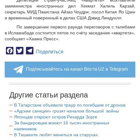
Делегации стран-участниц «квартета» возглавляли
замминистра иностранных дел Хекмат Халиль Карзай,
секретарь МИД Пакистана Айзаз Чоудри, посол Китая Яо Цзин
и временный поверенный в делах США Дэвид Линдуолл.
По завершении первого раунда переговоров с талибами
в Исламабаде состоится пятое по счёту заседание «квартета»,
сообщает «Хаама Пресс».
Facebook
Twitter
Telegram
Поделиться
Подписывайтесь на канал Вести.UZ в Telegram
Другие статьи раздела
В Татарстане объявили траур по погибшим от дронов
«Адские санкции» грозят началом большой войны
Японцам откроют остров Рихарда Зорге
За бандеровцев воюют 16 тысяч иностранных
наемников.
В Ташкенте любят жениться на старухах.