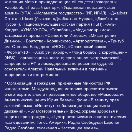
компания Meta и принадлежащие ей соцсети Instagram и
Facebook, «Правый сектор», «Украинская повстанческая
армия» (УПА), «Исламское государство» (ИГ, ИГИЛ), «Джабхат
Фатх аш-Шам» (бывшая «Джабхат ан-Нусра», «Джебхат ан-
Нусра»), Национал-Большевистская партия (НБП), «Аль-
Каида», «УНА-УНСО», «Талибан», «Меджлис крымско-
татарского народа», «Свидетели Иеговы», «Мизантропик
Дивижн», «Братство» Корчинского, «Артподготовка», «Тризуб
им. Степана Бандеры», «НСО», «Славянский союз»,
«Формат-18», «Хизб ут-Тахрир», «Фонд борьбы с коррупцией»
(ФБК) – организация-иноагент, признанная экстремистской,
запрещена в РФ и ликвидирована по решению суда; её
основатель Алексей Навальный включён в перечень
террористов и экстремистов.
* Организации и граждане, признанные Минюстом РФ
иноагентами: Международное историко-просветительское,
благотворительное и правозащитное общество «Мемориал»,
Аналитический центр Юрия Левады, фонд «В защиту прав
заключённых», «Институт глобализации и социальных
движений», «Благотворительный фонд охраны здоровья и
защиты прав граждан», «Центр независимых социологических
исследований», Голос Америки, Радио Свободная Европа/
Радио Свобода, телеканал «Настоящее время»,