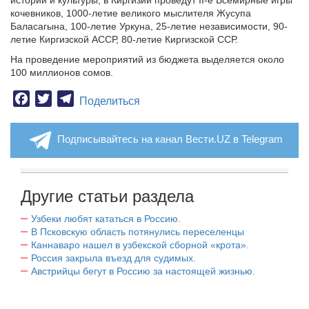
истории и культуры, в Киргизии проведут
II
-е Всемирные игры
кочевников, 1000-летие великого мыслителя Жусупа
Баласагына, 100-летие Уркуна, 25-летие независимости, 90-
летие Киргизской АССР, 80-летие Киргизской ССР.
На проведение мероприятий из бюджета выделяется около
100 миллионов сомов.
Facebook
Twitter
Telegram
Поделиться
Подписывайтесь на канал Вести.UZ в Telegram
Другие статьи раздела
Узбеки любят кататься в Россию.
В Псковскую область потянулись переселенцы
Каннаваро нашел в узбекской сборной «крота».
Россия закрыла въезд для судимых.
Австрийцы бегут в Россию за настоящей жизнью.