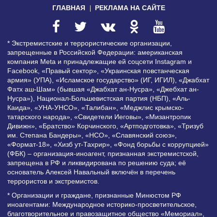
ГЛАВНАЯ
РЕКЛАМА НА САЙТЕ
* Экстремистские и террористические организации,
запрещенные в Российской Федерации: американская
компания Meta и принадлежащие ей соцсети Instagram и
Facebook, «Правый сектор», «Украинская повстанческая
армия» (УПА), «Исламское государство» (ИГ, ИГИЛ), «Джабхат
Фатх аш-Шам» (бывшая «Джабхат ан-Нусра», «Джебхат ан-
Нусра»), Национал-Большевистская партия (НБП), «Аль-
Каида», «УНА-УНСО», «Талибан», «Меджлис крымско-
татарского народа», «Свидетели Иеговы», «Мизантропик
Дивижн», «Братство» Корчинского, «Артподготовка», «Тризуб
им. Степана Бандеры», «НСО», «Славянский союз»,
«Формат-18», «Хизб ут-Тахрир», «Фонд борьбы с коррупцией»
(ФБК) – организация-иноагент, признанная экстремистской,
запрещена в РФ и ликвидирована по решению суда; её
основатель Алексей Навальный включён в перечень
террористов и экстремистов.
* Организации и граждане, признанные Минюстом РФ
иноагентами: Международное историко-просветительское,
благотворительное и правозащитное общество «Мемориал»,