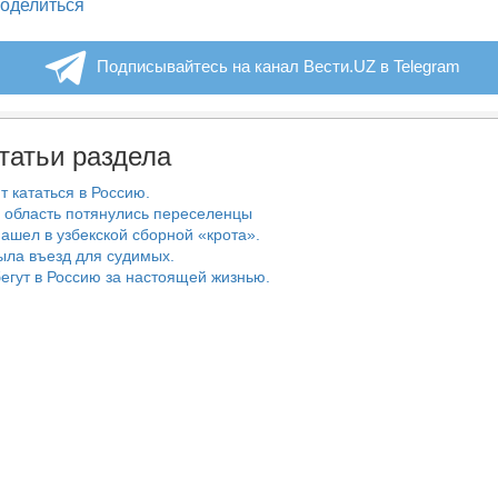
legram
оделиться
Подписывайтесь на канал Вести.UZ в Telegram
татьи раздела
т кататься в Россию.
 область потянулись переселенцы
ашел в узбекской сборной «крота».
ыла въезд для судимых.
егут в Россию за настоящей жизнью.