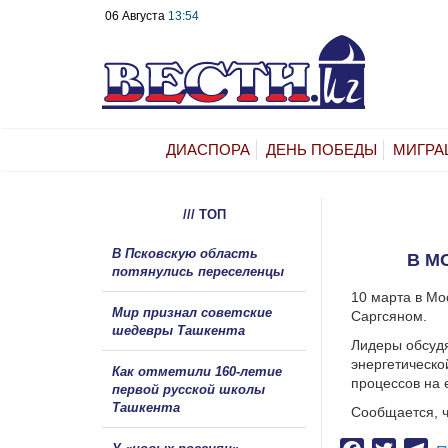
06 Августа
13:54
ДИАСПОРА
ДЕНЬ ПОБЕДЫ
МИГРА
/// ТОП
В Псковскую область
В М
потянулись переселенцы
10 марта в Мо
Мир признал советские
Саргсяном.
шедевры Ташкента
Лидеры обсудя
энергетическо
Как отметили 160-летие
процессов на 
первой русской школы
Ташкента
Сообщается, ч