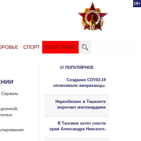
18+
ОРОВЬЕ
СПОРТ
ВАШЕ ПРАВО
/// ПОПУЛЯРНОЕ
Создание COVID-19
ЕНИИ
оплачивали американцы.
и Сержем
Наркобизнес в Ташкенте
ворочает миллиардами
ционной,
ионных
В Таллине хотят снести
храм Александра Невского.
улирования.