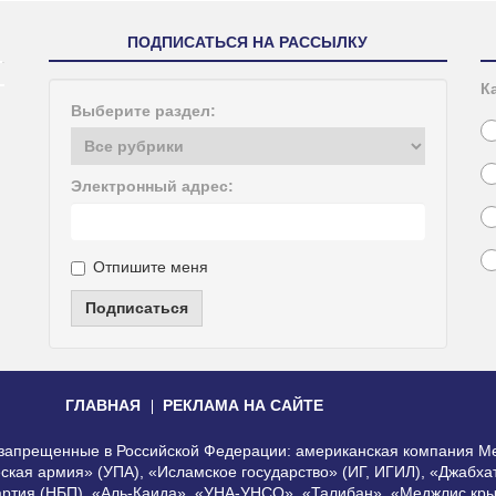
ПОДПИСАТЬСЯ НА РАССЫЛКУ
К
Выберите раздел:
Электронный адрес:
Отпишите меня
Подписаться
ГЛАВНАЯ
РЕКЛАМА НА САЙТЕ
, запрещенные в Российской Федерации: американская компания Me
еская армия» (УПА), «Исламское государство» (ИГ, ИГИЛ), «Джабх
артия (НБП), «Аль-Каида», «УНА-УНСО», «Талибан», «Меджлис кры