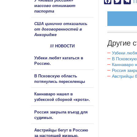
У «новых россиян»
Facebook
Twitter
Te
П
массово отнимают
паспорта
США цинично отказались
от договоренностей в
Анкоридже
Другие с
/// НОВОСТИ
Узбеки любя
Узбеки любят кататься в
В Псковскую
Россию.
Каннаваро н
Россия закр
В Псковскую область
Австрийцы б
потянулись переселенцы
Каннаваро нашел в
узбекской сборной «крота».
Россия закрыла въезд для
судимых.
Австрийцы бегут в Россию
за настоящей жизнью.