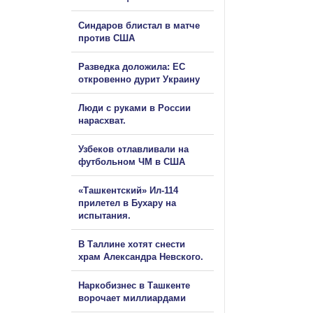
Синдаров блистал в матче
против США
Разведка доложила: ЕС
откровенно дурит Украину
Люди с руками в России
нарасхват.
Узбеков отлавливали на
футбольном ЧМ в США
«Ташкентский» Ил-114
прилетел в Бухару на
испытания.
В Таллине хотят снести
храм Александра Невского.
Наркобизнес в Ташкенте
ворочает миллиардами