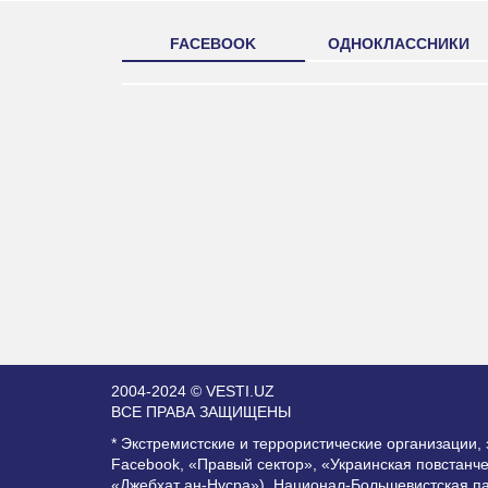
FACEBOOK
ОДНОКЛАССНИКИ
2004-2024 © VESTI.UZ
ВСЕ ПРАВА ЗАЩИЩЕНЫ
* Экстремистские и террористические организации
Facebook, «Правый сектор», «Украинская повстанч
«Джебхат ан-Нусра»), Национал-Большевистская п