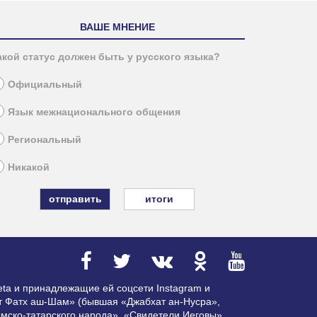
ВАШЕ МНЕНИЕ
акой статус должен быть у русского языка?
Официальный
Язык межнационального общения
Региональный
Никакой
итоги
ta и принадлежащие ей соцсети Instagram и
ат Фатх аш-Шам» (бывшая «Джабхат ан-Нусра»,
мско-татарского народа», «Свидетели Иеговы»,