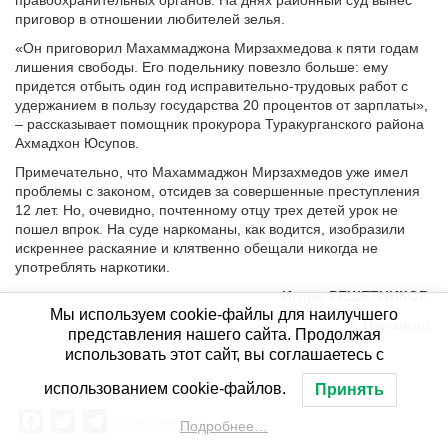
правоохранительных органов. На днях районный суд вынес
приговор в отношении любителей зелья.
«Он приговорил Махаммаджона Мирзахмедова к пяти годам
лишения свободы. Его подельнику повезло больше: ему
придется отбыть один год исправительно-трудовых работ с
удержанием в пользу государства 20 процентов от зарплаты»,
– рассказывает помощник прокурора Туракурганского района
Ахмадхон Юсупов.
Примечательно, что Махаммаджон Мирзахмедов уже имел
проблемы с законом, отсидев за совершенные преступления
12 лет. Но, очевидно, почтенному отцу трех детей урок не
пошел впрок. На суде наркоманы, как водится, изобразили
искреннее раскаяние и клятвенно обещали никогда не
употреблять наркотики.
Игорь
РЕШЕТНИКОВ
,
Мы используем cookie-файлы для наилучшего
г. Наманган.
представления нашего сайта. Продолжая
использовать этот сайт, вы соглашаетесь с
использованием cookie-файлов.
Принять
Facebook
Twitter
Telegram
Поделиться
Подробнее…