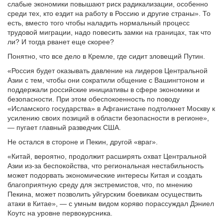
слабые экономики повышают риск радикализации, особенно
среди тех, кто ездит на работу в Россию и другие страны». То
есть, вместо того чтобы наладить нормальный процесс
трудовой миграции, надо повесить замки на границах, так что
ли? И тогда рванет еще скорее?
Понятно, что все дело в Кремле, где сидит зловещий Путин.
«Россия будет оказывать давление на лидеров Центральной
Азии с тем, чтобы они сократили общение с Вашингтоном и
поддержали российские инициативы в сфере экономики и
безопасности. При этом обеспокоенность по поводу
«Исламского государства» в Афганистане подтолкнет Москву к
усилению своих позиций в области безопасности в регионе»,
— пугает главный разведчик США.
Не остался в стороне и Пекин, другой «враг».
«Китай, вероятно, продолжит расширять охват Центральной
Азии из-за беспокойства, что региональная нестабильность
может подорвать экономические интересы Китая и создать
благоприятную среду для экстремистов, что, по мнению
Пекина, может позволить уйгурским боевикам осуществить
атаки в Китае», — с умным видом коряво порассуждал Дэниел
Коутс на уровне первокурсника.