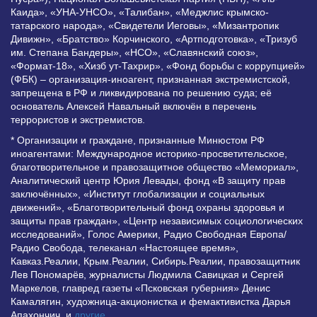
Каида», «УНА-УНСО», «Талибан», «Меджлис крымско-
татарского народа», «Свидетели Иеговы», «Мизантропик
Дивижн», «Братство» Корчинского, «Артподготовка», «Тризуб
им. Степана Бандеры», «НСО», «Славянский союз»,
«Формат-18», «Хизб ут-Тахрир», «Фонд борьбы с коррупцией»
(ФБК) – организация-иноагент, признанная экстремистской,
запрещена в РФ и ликвидирована по решению суда; её
основатель Алексей Навальный включён в перечень
террористов и экстремистов.
* Организации и граждане, признанные Минюстом РФ
иноагентами: Международное историко-просветительское,
благотворительное и правозащитное общество «Мемориал»,
Аналитический центр Юрия Левады, фонд «В защиту прав
заключённых», «Институт глобализации и социальных
движений», «Благотворительный фонд охраны здоровья и
защиты прав граждан», «Центр независимых социологических
исследований», Голос Америки, Радио Свободная Европа/
Радио Свобода, телеканал «Настоящее время»,
Кавказ.Реалии, Крым.Реалии, Сибирь.Реалии, правозащитник
Лев Пономарёв, журналисты Людмила Савицкая и Сергей
Маркелов, главред газеты «Псковская губерния» Денис
Камалягин, художница-акционистка и фемактивистка Дарья
Апахончич. и
другие
.