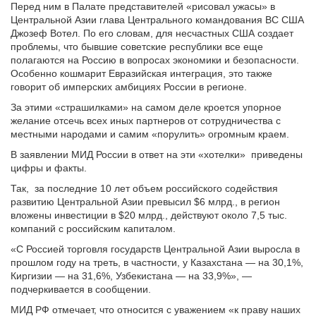
Перед ним в Палате представителей «рисовал ужасы» в
Центральной Азии глава Центрального командования ВС США
Джозеф Вотел. По его словам, для несчастных США создает
проблемы, что бывшие советские республики все еще
полагаются на Россию в вопросах экономики и безопасности.
Особенно кошмарит Евразийская интеграция, это также
говорит об имперских амбициях России в регионе.
За этими «страшилками» на самом деле кроется упорное
желание отсечь всех иных партнеров от сотрудничества с
местными народами и самим «порулить» огромным краем.
В заявлении МИД России в ответ на эти «хотелки» приведены
цифры и факты.
Так, за последние 10 лет объем российского содействия
развитию Центральной Азии превысил $6 млрд., в регион
вложены инвестиции в $20 млрд., действуют около 7,5 тыс.
компаний с российским капиталом.
«С Россией торговля государств Центральной Азии выросла в
прошлом году на треть, в частности, у Казахстана — на 30,1%,
Киргизии — на 31,6%, Узбекистана — на 33,9%», —
подчеркивается в сообщении.
МИД РФ отмечает, что относится с уважением «к праву наших