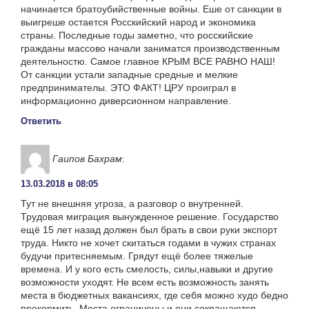
начинается братоубийственные войны. Еше от санкции в
выигреше остается Росскийский народ и экономика
страны. Последные годы заметно, что росскийские
гражданы массово начали заниматся производственным
деятельностю. Самое главное КРЫМ ВСЕ РАВНО НАШ!
От санкции устали западные средные и мелкие
предпринимателы. ЭТО ФАКТ! ЦРУ проиграл в
информационно диверсионном направление.
Ответить
Гаипов Бахрам
:
13.03.2018 в 08:05
Тут не внешняя угроза, а разговор о внутренней.
Трудовая миграция вынужденное решение. Государство
ещё 15 лет назад должен был брать в свои руки экспорт
труда. Никто не хочет скитаться годами в чужих странах
будучи притесняемым. Грядут ещё более тяжелые
времена. И у кого есть смелость, силы,навыки и другие
возможности уходят. Не всем есть возможность занять
места в бюджетных вакансиях, где себя можно худо бедно
прокормить. Места ограничены и они сокращаются.