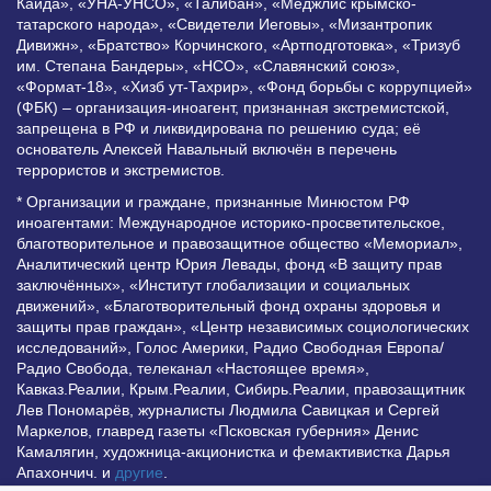
Каида», «УНА-УНСО», «Талибан», «Меджлис крымско-
татарского народа», «Свидетели Иеговы», «Мизантропик
Дивижн», «Братство» Корчинского, «Артподготовка», «Тризуб
им. Степана Бандеры», «НСО», «Славянский союз»,
«Формат-18», «Хизб ут-Тахрир», «Фонд борьбы с коррупцией»
(ФБК) – организация-иноагент, признанная экстремистской,
запрещена в РФ и ликвидирована по решению суда; её
основатель Алексей Навальный включён в перечень
террористов и экстремистов.
* Организации и граждане, признанные Минюстом РФ
иноагентами: Международное историко-просветительское,
благотворительное и правозащитное общество «Мемориал»,
Аналитический центр Юрия Левады, фонд «В защиту прав
заключённых», «Институт глобализации и социальных
движений», «Благотворительный фонд охраны здоровья и
защиты прав граждан», «Центр независимых социологических
исследований», Голос Америки, Радио Свободная Европа/
Радио Свобода, телеканал «Настоящее время»,
Кавказ.Реалии, Крым.Реалии, Сибирь.Реалии, правозащитник
Лев Пономарёв, журналисты Людмила Савицкая и Сергей
Маркелов, главред газеты «Псковская губерния» Денис
Камалягин, художница-акционистка и фемактивистка Дарья
Апахончич. и
другие
.