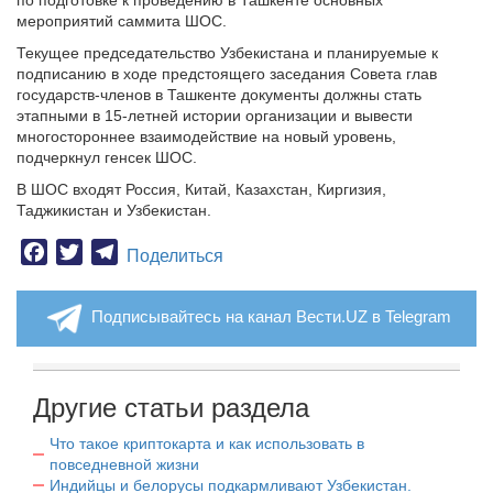
по подготовке к проведению в Ташкенте основных
мероприятий саммита ШОС.
Текущее председательство Узбекистана и планируемые к
подписанию в ходе предстоящего заседания Совета глав
государств-членов в Ташкенте документы должны стать
этапными в 15-летней истории организации и вывести
многостороннее взаимодействие на новый уровень,
подчеркнул генсек ШОС.
В ШОС входят Россия, Китай, Казахстан, Киргизия,
Таджикистан и Узбекистан.
Facebook
Twitter
Telegram
Поделиться
Подписывайтесь на канал Вести.UZ в Telegram
Другие статьи раздела
Что такое криптокарта и как использовать в
повседневной жизни
Индийцы и белорусы подкармливают Узбекистан.