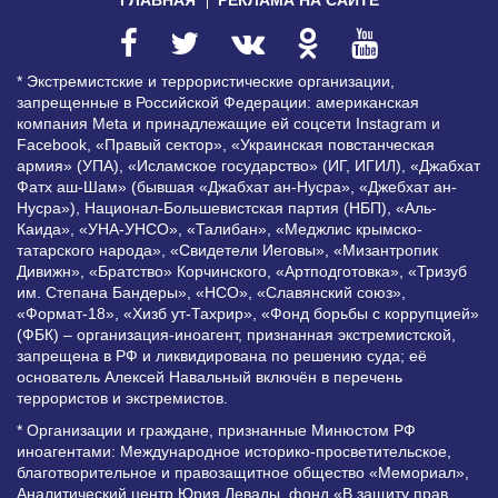
* Экстремистские и террористические организации,
запрещенные в Российской Федерации: американская
компания Meta и принадлежащие ей соцсети Instagram и
Facebook, «Правый сектор», «Украинская повстанческая
армия» (УПА), «Исламское государство» (ИГ, ИГИЛ), «Джабхат
Фатх аш-Шам» (бывшая «Джабхат ан-Нусра», «Джебхат ан-
Нусра»), Национал-Большевистская партия (НБП), «Аль-
Каида», «УНА-УНСО», «Талибан», «Меджлис крымско-
татарского народа», «Свидетели Иеговы», «Мизантропик
Дивижн», «Братство» Корчинского, «Артподготовка», «Тризуб
им. Степана Бандеры», «НСО», «Славянский союз»,
«Формат-18», «Хизб ут-Тахрир», «Фонд борьбы с коррупцией»
(ФБК) – организация-иноагент, признанная экстремистской,
запрещена в РФ и ликвидирована по решению суда; её
основатель Алексей Навальный включён в перечень
террористов и экстремистов.
* Организации и граждане, признанные Минюстом РФ
иноагентами: Международное историко-просветительское,
благотворительное и правозащитное общество «Мемориал»,
Аналитический центр Юрия Левады, фонд «В защиту прав