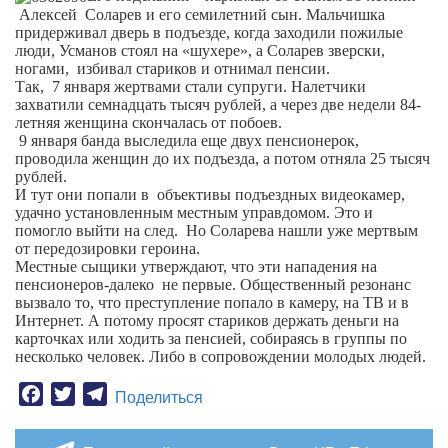
Алексей
Соларев и его семилетний сын. Мальчишка
придерживал дверь в подъезде, когда заходили пожилые
люди, Усманов стоял на «шухере», а Соларев зверски,
ногами,
избивал стариков и отнимал пенсии.
Так,
7 января жертвами стали супруги. Налетчики
захватили семнадцать тысяч рублей, а через две недели 84-
летняя женщина скончалась от побоев.
9 января банда выследила еще двух пенсионерок,
проводила женщин до их подъезда, а потом отняла 25 тысяч
рублей.
И тут они попали в
объективы подъездных видеокамер,
удачно установленным местным управдомом. Это и
помогло выйти на след.
Но Соларева нашли уже мертвым
от передозировки героина.
Местные сыщики утверждают, что эти нападения на
пенсионеров-далеко
не первые. Общественный резонанс
вызвало то, что преступление попало в камеру, на ТВ и в
Интернет. А потому просят стариков держать деньги на
карточках или ходить за пенсией, собираясь в группы по
несколько человек. Либо в сопровождении молодых людей.
Facebook
Twitter
Telegram
Поделиться