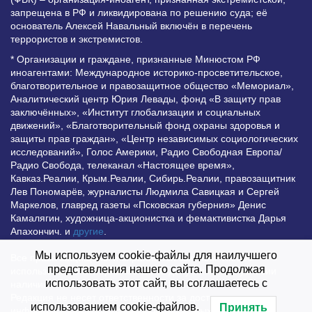
запрещена в РФ и ликвидирована по решению суда; её
основатель Алексей Навальный включён в перечень
террористов и экстремистов.
* Организации и граждане, признанные Минюстом РФ
иноагентами: Международное историко-просветительское,
благотворительное и правозащитное общество «Мемориал»,
Аналитический центр Юрия Левады, фонд «В защиту прав
заключённых», «Институт глобализации и социальных
движений», «Благотворительный фонд охраны здоровья и
защиты прав граждан», «Центр независимых социологических
исследований», Голос Америки, Радио Свободная Европа/
Радио Свобода, телеканал «Настоящее время»,
Кавказ.Реалии, Крым.Реалии, Сибирь.Реалии, правозащитник
Лев Пономарёв, журналисты Людмила Савицкая и Сергей
Маркелов, главред газеты «Псковская губерния» Денис
Камалягин, художница-акционистка и фемактивистка Дарья
Апахончич. и
другие
.
Мы используем cookie-файлы для наилучшего
Все права защищены и охраняются законом. Любое
представления нашего сайта. Продолжая
использование материалов сайта допустимо при условии
использовать этот сайт, вы соглашаетесь с
наличия активной гиперссылки на Vesti.UZ.
Редакция не несет ответственности за достоверность
использованием cookie-файлов.
Принять
информации, опубликованной в рекламных объявлениях.