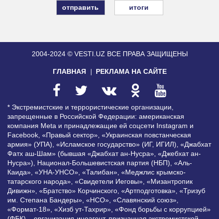
итоги
2004-2024 © VESTI.UZ
ВСЕ ПРАВА ЗАЩИЩЕНЫ
ГЛАВНАЯ
РЕКЛАМА НА САЙТЕ
* Экстремистские и террористические организации,
запрещенные в Российской Федерации: американская
компания Meta и принадлежащие ей соцсети Instagram и
Facebook, «Правый сектор», «Украинская повстанческая
армия» (УПА), «Исламское государство» (ИГ, ИГИЛ), «Джабхат
Фатх аш-Шам» (бывшая «Джабхат ан-Нусра», «Джебхат ан-
Нусра»), Национал-Большевистская партия (НБП), «Аль-
Каида», «УНА-УНСО», «Талибан», «Меджлис крымско-
татарского народа», «Свидетели Иеговы», «Мизантропик
Дивижн», «Братство» Корчинского, «Артподготовка», «Тризуб
им. Степана Бандеры», «НСО», «Славянский союз»,
«Формат-18», «Хизб ут-Тахрир», «Фонд борьбы с коррупцией»
(ФБК) – организация-иноагент, признанная экстремистской,