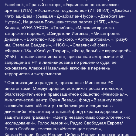
Facebook, «Правый сектор», «Украинская повстанческая
армия» (УПА), «Исламское государство» (ИГ, ИГИЛ), «Джабхат
Фатх аш-Шам» (бывшая «Джабхат ан-Нусра», «Джебхат ан-
Нусра»), Национал-Большевистская партия (НБП), «Аль-
Каида», «УНА-УНСО», «Талибан», «Меджлис крымско-
татарского народа», «Свидетели Иеговы», «Мизантропик
Дивижн», «Братство» Корчинского, «Артподготовка», «Тризуб
им. Степана Бандеры», «НСО», «Славянский союз»,
«Формат-18», «Хизб ут-Тахрир», «Фонд борьбы с коррупцией»
(ФБК) – организация-иноагент, признанная экстремистской,
запрещена в РФ и ликвидирована по решению суда; её
основатель Алексей Навальный включён в перечень
террористов и экстремистов.
* Организации и граждане, признанные Минюстом РФ
иноагентами: Международное историко-просветительское,
благотворительное и правозащитное общество «Мемориал»,
Аналитический центр Юрия Левады, фонд «В защиту прав
заключённых», «Институт глобализации и социальных
движений», «Благотворительный фонд охраны здоровья и
защиты прав граждан», «Центр независимых социологических
исследований», Голос Америки, Радио Свободная Европа/
Радио Свобода, телеканал «Настоящее время»,
Кавказ.Реалии, Крым.Реалии, Сибирь.Реалии, правозащитник