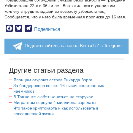
Повздорившие сотрудники службы безопасности — граждане
Узбекистана 22-х и 36-ти лет. Выхватил нож и ударил им
коллегу в грудь младший во возрасту узбекистанец.
Сообщается, что у него была временная прописка до 16 мая.
Facebook
Twitter
Telegram
Поделиться
Подписывайтесь на канал Вести.UZ в Telegram
Другие статьи раздела
Японцам откроют остров Рихарда Зорге
За бандеровцев воюют 16 тысяч иностранных
наемников.
В Ташкенте любят жениться на старухах.
Мигрантам вернули 4 миллиона зарплаты.
Что такое криптокарта и как использовать в
повседневной жизни