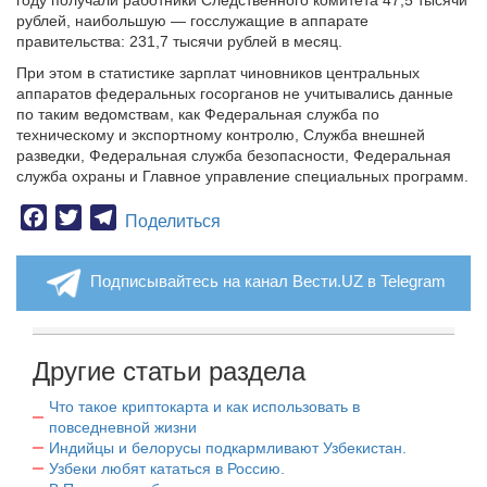
году получали работники Следственного комитета 47,5 тысячи
рублей, наибольшую — госслужащие в аппарате
правительства: 231,7 тысячи рублей в месяц.
При этом в статистике зарплат чиновников центральных
аппаратов федеральных госорганов не учитывались данные
по таким ведомствам, как Федеральная служба по
техническому и экспортному контролю, Служба внешней
разведки, Федеральная служба безопасности, Федеральная
служба охраны и Главное управление специальных программ.
Facebook
Twitter
Telegram
Поделиться
Подписывайтесь на канал Вести.UZ в Telegram
Другие статьи раздела
Что такое криптокарта и как использовать в
повседневной жизни
Индийцы и белорусы подкармливают Узбекистан.
Узбеки любят кататься в Россию.