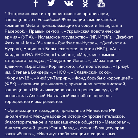
* Экстремистские и террористические организации,
запрещенные в Российской Федерации: американская
компания Meta и принадлежащие ей соцсети Instagram и
Facebook, «Правый сектор», «Украинская повстанческая
армия» (УПА), «Исламское государство» (ИГ, ИГИЛ), «Джабхат
Фатх аш-Шам» (бывшая «Джабхат ан-Нусра», «Джебхат ан-
Нусра»), Национал-Большевистская партия (НБП), «Аль-
Каида», «УНА-УНСО», «Талибан», «Меджлис крымско-
татарского народа», «Свидетели Иеговы», «Мизантропик
Дивижн», «Братство» Корчинского, «Артподготовка», «Тризуб
им. Степана Бандеры», «НСО», «Славянский союз»,
«Формат-18», «Хизб ут-Тахрир», «Фонд борьбы с коррупцией»
(ФБК) – организация-иноагент, признанная экстремистской,
запрещена в РФ и ликвидирована по решению суда; её
основатель Алексей Навальный включён в перечень
террористов и экстремистов.
* Организации и граждане, признанные Минюстом РФ
иноагентами: Международное историко-просветительское,
благотворительное и правозащитное общество «Мемориал»,
Аналитический центр Юрия Левады, фонд «В защиту прав
заключённых», «Институт глобализации и социальных