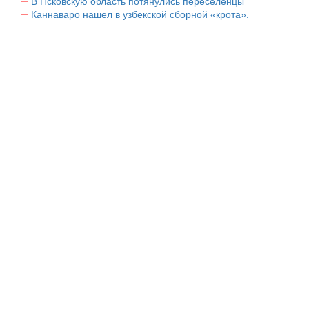
В Псковскую область потянулись переселенцы
Каннаваро нашел в узбекской сборной «крота».