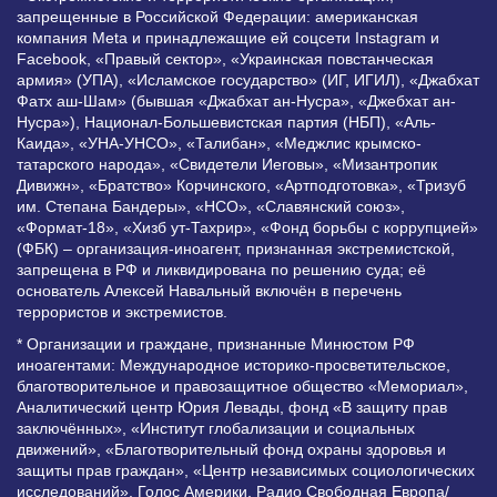
запрещенные в Российской Федерации: американская
компания Meta и принадлежащие ей соцсети Instagram и
Facebook, «Правый сектор», «Украинская повстанческая
армия» (УПА), «Исламское государство» (ИГ, ИГИЛ), «Джабхат
Фатх аш-Шам» (бывшая «Джабхат ан-Нусра», «Джебхат ан-
Нусра»), Национал-Большевистская партия (НБП), «Аль-
Каида», «УНА-УНСО», «Талибан», «Меджлис крымско-
татарского народа», «Свидетели Иеговы», «Мизантропик
Дивижн», «Братство» Корчинского, «Артподготовка», «Тризуб
им. Степана Бандеры», «НСО», «Славянский союз»,
«Формат-18», «Хизб ут-Тахрир», «Фонд борьбы с коррупцией»
(ФБК) – организация-иноагент, признанная экстремистской,
запрещена в РФ и ликвидирована по решению суда; её
основатель Алексей Навальный включён в перечень
террористов и экстремистов.
* Организации и граждане, признанные Минюстом РФ
иноагентами: Международное историко-просветительское,
благотворительное и правозащитное общество «Мемориал»,
Аналитический центр Юрия Левады, фонд «В защиту прав
заключённых», «Институт глобализации и социальных
движений», «Благотворительный фонд охраны здоровья и
защиты прав граждан», «Центр независимых социологических
исследований», Голос Америки, Радио Свободная Европа/