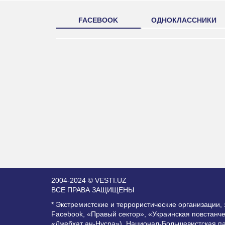
FACEBOOK
ОДНОКЛАССНИКИ
2004-2024 © VESTI.UZ
ВСЕ ПРАВА ЗАЩИЩЕНЫ
* Экстремистские и террористические организации
Facebook, «Правый сектор», «Украинская повстанч
«Джебхат ан-Нусра»), Национал-Большевистская п