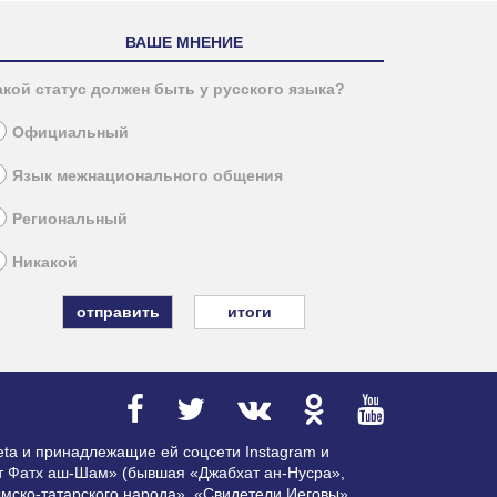
ВАШЕ МНЕНИЕ
акой статус должен быть у русского языка?
Официальный
Язык межнационального общения
Региональный
Никакой
итоги
ta и принадлежащие ей соцсети Instagram и
ат Фатх аш-Шам» (бывшая «Джабхат ан-Нусра»,
мско-татарского народа», «Свидетели Иеговы»,