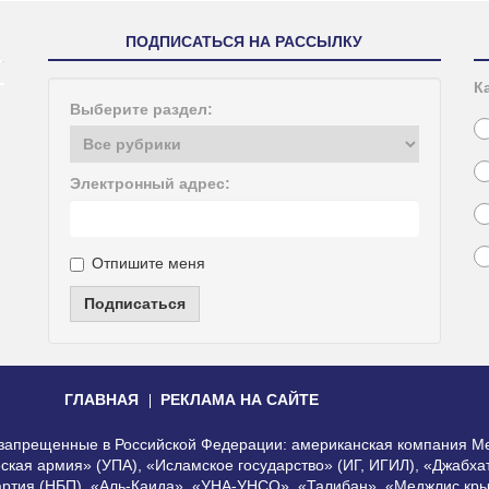
ПОДПИСАТЬСЯ НА РАССЫЛКУ
К
Выберите раздел:
Электронный адрес:
Отпишите меня
Подписаться
ГЛАВНАЯ
РЕКЛАМА НА САЙТЕ
, запрещенные в Российской Федерации: американская компания Me
еская армия» (УПА), «Исламское государство» (ИГ, ИГИЛ), «Джабх
артия (НБП), «Аль-Каида», «УНА-УНСО», «Талибан», «Меджлис кры