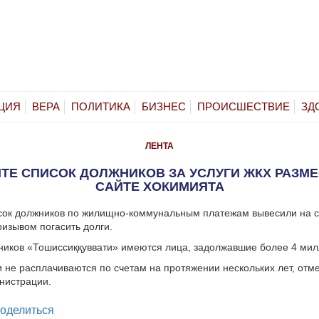
ЦИЯ
ВЕРА
ПОЛИТИКА
БИЗНЕС
ПРОИСШЕСТВИЕ
ЗД
ЛЕНТА
ТЕ СПИСОК ДОЛЖНИКОВ ЗА УСЛУГИ ЖКХ РАЗМ
САЙТЕ ХОКИМИЯТА
исок должников по жилищно-коммунальным платежам вывесили на 
ризывом погасить долги.
ников «Тошиссиққуввати» имеются лица, задолжавшие более 4 мил
 не расплачиваются по счетам на протяжении нескольких лет, отм
нистрации.
legram
оделиться