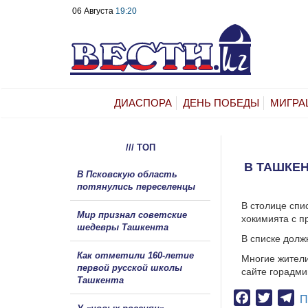
06 Августа
19:20
ДИАСПОРА
ДЕНЬ ПОБЕДЫ
МИГРА
/// ТОП
В ТАШКЕН
В Псковскую область
потянулись переселенцы
В столице сп
Мир признал советские
хокимията с п
шедевры Ташкента
В списке долж
Как отметили 160-летие
Многие жители
первой русской школы
сайте горадми
Ташкента
Facebook
Twitter
Te
П