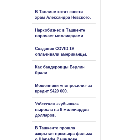
В Таллине хотят снести
храм Александра Невского.
Наркобизнес в Ташкенте
ворочает миллиардами
Создание COVID-19
оплачивали американцы.
Как бандеровцы Берлин
брали
Мошенники «попросили» за
кредит $420 000.
Узбекская «кубышка»
выросла на 8 миллиардов
долларов.
В Ташкенте прошла
закрытая премьера фильма
о Шарафе Рашидове.