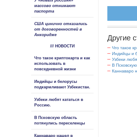
У «новых россиян»
массово отнимают
паспорта
США цинично отказались
от договоренностей в
Анкоридже
Другие с
/// НОВОСТИ
Что такое к
Индийцы и 
Что такое криптокарта и как
Узбеки любя
использовать в
В Псковскую
повседневной жизни
Каннаваро н
Индийцы и белорусы
подкармливают Узбекистан.
Узбеки любят кататься в
Россию.
В Псковскую область
потянулись переселенцы
Каннаваро нашел в