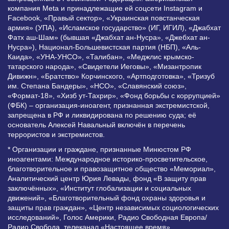
компания Meta и принадлежащие ей соцсети Instagram и
Facebook, «Правый сектор», «Украинская повстанческая
армия» (УПА), «Исламское государство» (ИГ, ИГИЛ), «Джабхат
Фатх аш-Шам» (бывшая «Джабхат ан-Нусра», «Джебхат ан-
Нусра»), Национал-Большевистская партия (НБП), «Аль-
Каида», «УНА-УНСО», «Талибан», «Меджлис крымско-
татарского народа», «Свидетели Иеговы», «Мизантропик
Дивижн», «Братство» Корчинского, «Артподготовка», «Тризуб
им. Степана Бандеры», «НСО», «Славянский союз»,
«Формат-18», «Хизб ут-Тахрир», «Фонд борьбы с коррупцией»
(ФБК) – организация-иноагент, признанная экстремистской,
запрещена в РФ и ликвидирована по решению суда; её
основатель Алексей Навальный включён в перечень
террористов и экстремистов.
* Организации и граждане, признанные Минюстом РФ
иноагентами: Международное историко-просветительское,
благотворительное и правозащитное общество «Мемориал»,
Аналитический центр Юрия Левады, фонд «В защиту прав
заключённых», «Институт глобализации и социальных
движений», «Благотворительный фонд охраны здоровья и
защиты прав граждан», «Центр независимых социологических
исследований», Голос Америки, Радио Свободная Европа/
Радио Свобода, телеканал «Настоящее время»,