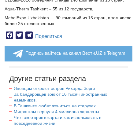
UzBuild-2016 объединит стенды 140 компаний из 19 стран,
Aqua-Therm Tashkent – 55 из 12 государств,
MebelExpo Uzbekistan — 90 компаний из 15 стран, в том числе
более 25 отечественных.
Facebook
Twitter
Telegram
Поделиться
Подписывайтесь на канал Вести.UZ в Telegram
Другие статьи раздела
Японцам откроют остров Рихарда Зорге
За бандеровцев воюют 16 тысяч иностранных
наемников.
В Ташкенте любят жениться на старухах.
Мигрантам вернули 4 миллиона зарплаты.
Что такое криптокарта и как использовать в
повседневной жизни