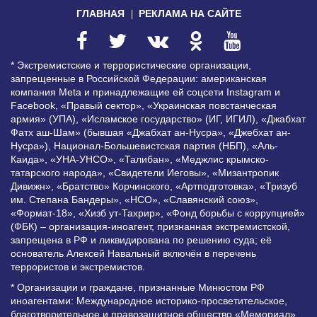
ГЛАВНАЯ
РЕКЛАМА НА САЙТЕ
* Экстремистские и террористические организации,
запрещенные в Российской Федерации: американская
компания Meta и принадлежащие ей соцсети Instagram и
Facebook, «Правый сектор», «Украинская повстанческая
армия» (УПА), «Исламское государство» (ИГ, ИГИЛ), «Джабхат
Фатх аш-Шам» (бывшая «Джабхат ан-Нусра», «Джебхат ан-
Нусра»), Национал-Большевистская партия (НБП), «Аль-
Каида», «УНА-УНСО», «Талибан», «Меджлис крымско-
татарского народа», «Свидетели Иеговы», «Мизантропик
Дивижн», «Братство» Корчинского, «Артподготовка», «Тризуб
им. Степана Бандеры», «НСО», «Славянский союз»,
«Формат-18», «Хизб ут-Тахрир», «Фонд борьбы с коррупцией»
(ФБК) – организация-иноагент, признанная экстремистской,
запрещена в РФ и ликвидирована по решению суда; её
основатель Алексей Навальный включён в перечень
террористов и экстремистов.
* Организации и граждане, признанные Минюстом РФ
иноагентами: Международное историко-просветительское,
благотворительное и правозащитное общество «Мемориал»,