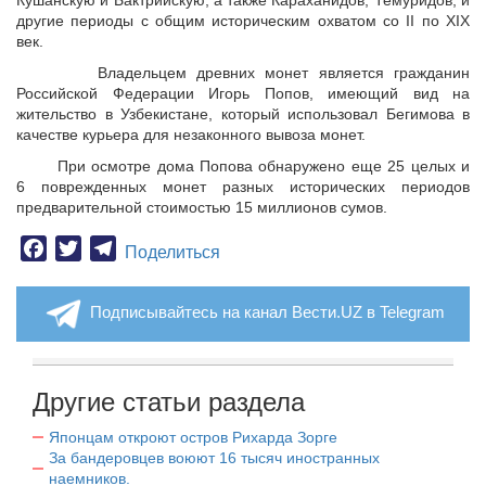
Кушанскую и Бактрийскую, а также Караханидов, Темуридов, и
другие периоды с общим историческим охватом со II по ХIХ
век.
Владельцем древних монет является гражданин
Российской Федерации Игорь Попов, имеющий вид на
жительство в Узбекистане, который использовал Бегимова в
качестве курьера для незаконного вывоза монет.
При осмотре дома Попова обнаружено еще 25 целых и
6 поврежденных монет разных исторических периодов
предварительной стоимостью 15 миллионов сумов.
Facebook
Twitter
Telegram
Поделиться
Подписывайтесь на канал Вести.UZ в Telegram
Другие статьи раздела
Японцам откроют остров Рихарда Зорге
За бандеровцев воюют 16 тысяч иностранных
наемников.