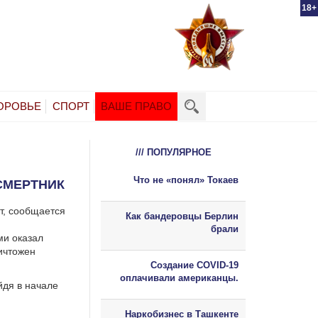
18+
ОРОВЬЕ
СПОРТ
ВАШЕ ПРАВО
/// ПОПУЛЯРНОЕ
Что не «понял» Токаев
СМЕРТНИК
т, сообщается
Как бандеровцы Берлин
брали
ми оказал
ичтожен
Создание COVID-19
оплачивали американцы.
йдя в начале
Наркобизнес в Ташкенте