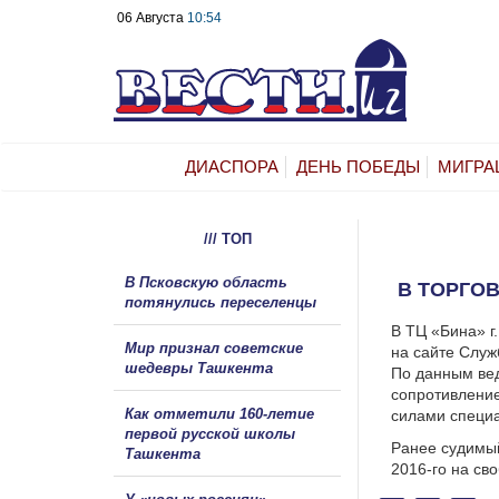
06 Августа
10:54
ДИАСПОРА
ДЕНЬ ПОБЕДЫ
МИГРА
/// ТОП
В Псковскую область
В ТОРГО
потянулись переселенцы
В ТЦ «Бина» г
Мир признал советские
на сайте Служ
шедевры Ташкента
По данным ве
сопротивление
Как отметили 160-летие
силами специа
первой русской школы
Ранее судимый
Ташкента
2016-го на св