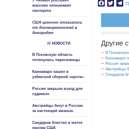
У «новых россиян»
Facebook
Twitter
Te
П
массово отнимают
паспорта
США цинично отказались
от договоренностей в
Анкоридже
Другие с
/// НОВОСТИ
В Псковскую
В Псковскую область
Каннаваро н
потянулись переселенцы
Россия закр
Австрийцы б
Каннаваро нашел в
Синдаров бл
узбекской сборной «крота».
Россия закрыла въезд для
судимых.
Австрийцы бегут в Россию
за настоящей жизнью.
Синдаров блистал в матче
против США