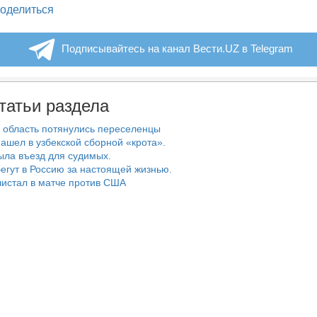
legram
оделиться
Подписывайтесь на канал Вести.UZ в Telegram
татьи раздела
 область потянулись переселенцы
ашел в узбекской сборной «крота».
ыла въезд для судимых.
егут в Россию за настоящей жизнью.
истал в матче против США