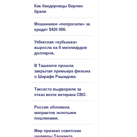
Как бандеровцы Берлин
брали
Мошенники «попросили» за
кредит $420 000.
Узбекская «кубышка»
выросла на 8 миллиардов
долларов.
В Ташкенте прошла
закрытая премьера фильма
о Шарафе Рашидове.
Таксиста выдворили за
отказ везти ветерана СВО.
Россия обложила
мигрантов золотыми
пошлинами.
Мир признал советские
шедевры Ташкента