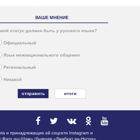
ВАШЕ МНЕНИЕ
акой статус должен быть у русского языка?
Официальный
Язык межнационального общения
Региональный
Никакой
итоги
ta и принадлежащие ей соцсети Instagram и
ат Фатх аш-Шам» (бывшая «Джабхат ан-Нусра»,