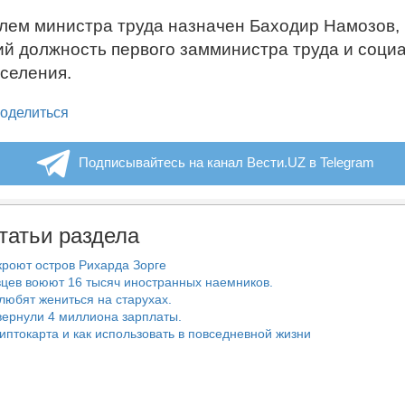
лем министра труда назначен Баходир Намозов,
й должность первого замминистра труда и соци
селения.
legram
оделиться
Подписывайтесь на канал Вести.UZ в Telegram
татьи раздела
роют остров Рихарда Зорге
цев воюют 16 тысяч иностранных наемников.
любят жениться на старухах.
ернули 4 миллиона зарплаты.
риптокарта и как использовать в повседневной жизни