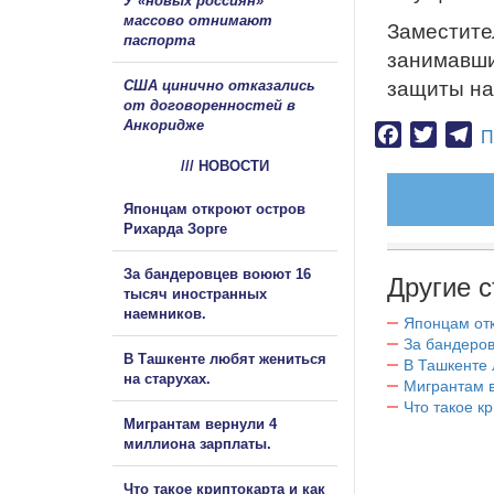
У «новых россиян»
массово отнимают
Заместите
паспорта
занимавши
США цинично отказались
защиты на
от договоренностей в
Анкоридже
Facebook
Twitter
Te
П
/// НОВОСТИ
Японцам откроют остров
Рихарда Зорге
За бандеровцев воюют 16
Другие с
тысяч иностранных
наемников.
Японцам отк
За бандеров
В Ташкенте любят жениться
В Ташкенте 
на старухах.
Мигрантам в
Что такое к
Мигрантам вернули 4
миллиона зарплаты.
Что такое криптокарта и как