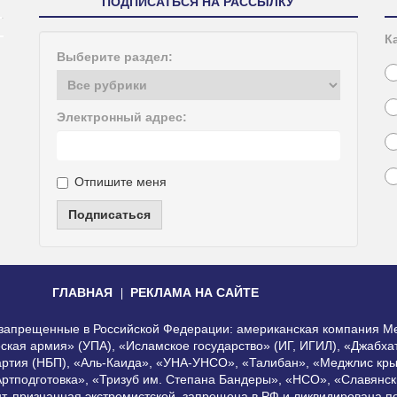
ПОДПИСАТЬСЯ НА РАССЫЛКУ
К
Выберите раздел:
Электронный адрес:
Отпишите меня
Подписаться
ГЛАВНАЯ
РЕКЛАМА НА САЙТЕ
, запрещенные в Российской Федерации: американская компания Me
еская армия» (УПА), «Исламское государство» (ИГ, ИГИЛ), «Джабх
артия (НБП), «Аль-Каида», «УНА-УНСО», «Талибан», «Меджлис кры
Артподготовка», «Тризуб им. Степана Бандеры», «НСО», «Славянск
нт, признанная экстремистской, запрещена в РФ и ликвидирована 