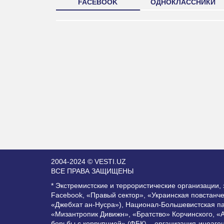
FACEBOOK
ОДНОКЛАССНИКИ
2004-2024 © VESTI.UZ
ВСЕ ПРАВА ЗАЩИЩЕНЫ
* Экстремистские и террористические организации
Facebook, «Правый сектор», «Украинская повстанч
«Джебхат ан-Нусра»), Национал-Большевистская п
«Мизантропик Дивижн», «Братство» Корчинского, «
борьбы с коррупцией» (ФБК) – организация-иноаге