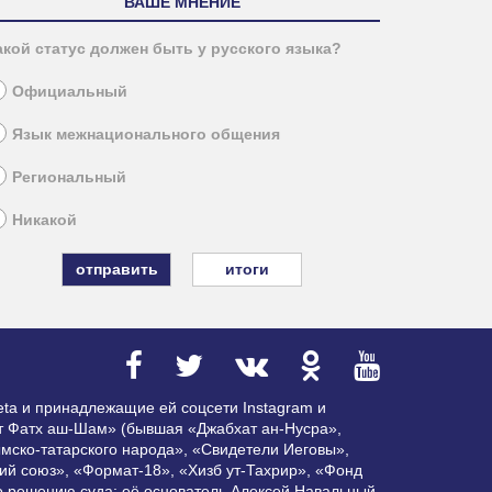
ВАШЕ МНЕНИЕ
акой статус должен быть у русского языка?
Официальный
Язык межнационального общения
Региональный
Никакой
итоги
ta и принадлежащие ей соцсети Instagram и
ат Фатх аш-Шам» (бывшая «Джабхат ан-Нусра»,
мско-татарского народа», «Свидетели Иеговы»,
ий союз», «Формат-18», «Хизб ут-Тахрир», «Фонд
по решению суда; её основатель Алексей Навальный