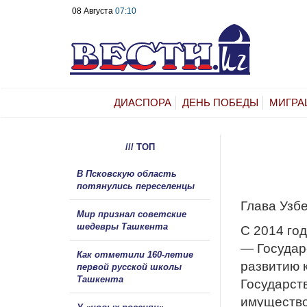
08 Августа
07:10
ДИАСПОРА
ДЕНЬ ПОБЕДЫ
МИГРА
/// ТОП
В Псковскую область
потянулись переселенцы
Глава Узб
Мир признал советские
шедевры Ташкента
С 2014 го
— Государ
Как отметили 160-летие
развитию к
первой русской школы
Ташкента
Государст
имуществ