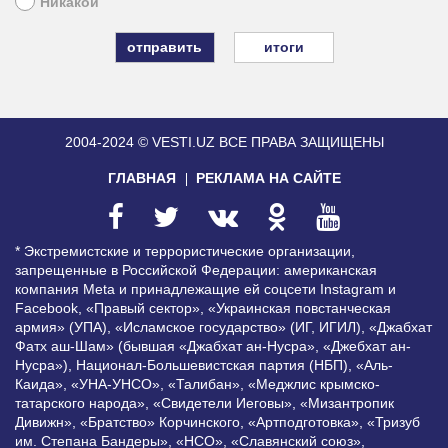
Никакой
итоги
2004-2024 © VESTI.UZ
ВСЕ ПРАВА ЗАЩИЩЕНЫ
ГЛАВНАЯ
РЕКЛАМА НА САЙТЕ
* Экстремистские и террористические организации,
запрещенные в Российской Федерации: американская
компания Meta и принадлежащие ей соцсети Instagram и
Facebook, «Правый сектор», «Украинская повстанческая
армия» (УПА), «Исламское государство» (ИГ, ИГИЛ), «Джабхат
Фатх аш-Шам» (бывшая «Джабхат ан-Нусра», «Джебхат ан-
Нусра»), Национал-Большевистская партия (НБП), «Аль-
Каида», «УНА-УНСО», «Талибан», «Меджлис крымско-
татарского народа», «Свидетели Иеговы», «Мизантропик
Дивижн», «Братство» Корчинского, «Артподготовка», «Тризуб
им. Степана Бандеры», «НСО», «Славянский союз»,