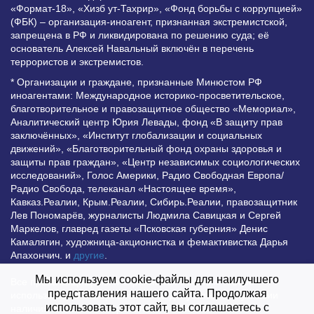
«Формат-18», «Хизб ут-Тахрир», «Фонд борьбы с коррупцией»
(ФБК) – организация-иноагент, признанная экстремистской,
запрещена в РФ и ликвидирована по решению суда; её
основатель Алексей Навальный включён в перечень
террористов и экстремистов.
* Организации и граждане, признанные Минюстом РФ
иноагентами: Международное историко-просветительское,
благотворительное и правозащитное общество «Мемориал»,
Аналитический центр Юрия Левады, фонд «В защиту прав
заключённых», «Институт глобализации и социальных
движений», «Благотворительный фонд охраны здоровья и
защиты прав граждан», «Центр независимых социологических
исследований», Голос Америки, Радио Свободная Европа/
Радио Свобода, телеканал «Настоящее время»,
Кавказ.Реалии, Крым.Реалии, Сибирь.Реалии, правозащитник
Лев Пономарёв, журналисты Людмила Савицкая и Сергей
Маркелов, главред газеты «Псковская губерния» Денис
Камалягин, художница-акционистка и фемактивистка Дарья
Апахончич. и
другие
.
Мы используем cookie-файлы для наилучшего
Все права защищены и охраняются законом. Любое
представления нашего сайта. Продолжая
использование материалов сайта допустимо при условии
использовать этот сайт, вы соглашаетесь с
наличия активной гиперссылки на Vesti.UZ.