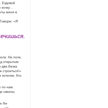
. Ездовой
ю кочку…
оты меня в
 Говорю: «Я
лечишься.
олк. Не полк,
од открытым
и два бачка
и строиться!»
 котелки. Кто
 по нам.
е свеклы.
шь бы
и — на