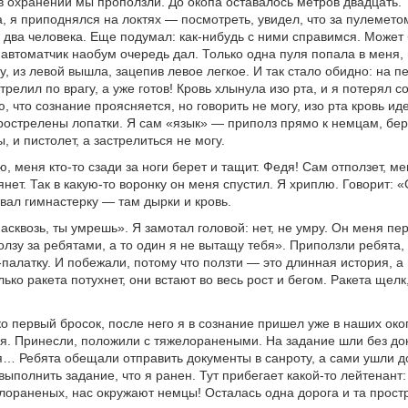
в охранении мы проползли. До окопа оставалось метров двадцать. 
а, я приподнялся на локтях — посмотреть, увидел, что за пулемето
 два человека. Еще подумал: как-нибудь с ними справимся. Может 
 автоматчик наобум очередь дал. Только одна пуля попала в меня,
у, из левой вышла, зацепив левое легкое. И так стало обидно: на п
трелил по врагу, а уже готов! Кровь хлынула изо рта, и я потерял с
, что сознание проясняется, но говорить не могу, изо рта кровь иде
острелены лопатки. Я сам «язык» — приполз прямо к немцам, бер
, и пистолет, а застрелиться не могу.
, меня кто-то сзади за ноги берет и тащит. Федя! Сам отползет, ме
янет. Так в какую-то воронку он меня спустил. Я хриплю. Говорит: «
вал гимнастерку — там дырки и кровь.
асквозь, ты умрешь». Я замотал головой: нет, не умру. Он меня пе
олзу за ребятами, а то один я не вытащу тебя». Приползли ребята
палатку. И побежали, потому что ползти — это длинная история, а 
лько ракета потухнет, они встают во весь рост и бегом. Ракета щелк
о первый бросок, после него я в сознание пришел уже в наших око
. Принесли, положили с тяжелоранеными. На задание шли без док
я… Ребята обещали отправить документы в санроту, а сами ушли д
 выполнить задание, что я ранен. Тут прибегает какой-то лейтенант
лораненых, нас окружают немцы! Осталась одна дорога и та прост