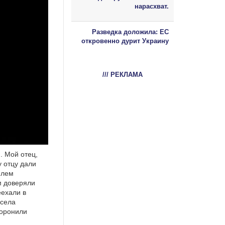
нарасхват.
Разведка доложила: ЕС
откровенно дурит Украину
/// РЕКЛАМА
. Мой отец,
 отцу дали
елем
м доверяли
еехали в
 села
хоронили