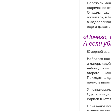
Положили меня
старичок по э
Очухался уже 
госпиталь, в 
выздоравливаю
еще и дышать 
«Ничего,
А если у
Юморной врач
Набрался нас 
а лагерь како
небом для пита
второго — каш
Приходят след
прямо в пилот
Я познакомилс
Сделали подко
Варили в коте
Приезжают пок
вырваться отт