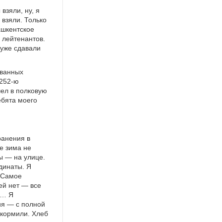
взяли, ну, я
 взяли. Только
ашкентское
 лейтенантов.
 уже сдавали
ованных
 252-ю
шел в полковую
ебята моего
ранения в
же зима не
мы — на улице.
динаты. Я
. Самое
ей нет — все
и… Я
ия — с полной
окормили. Хлеб