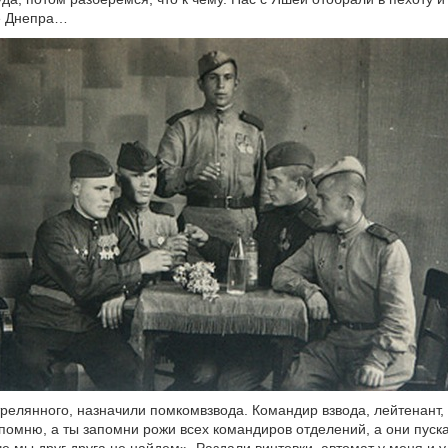
е Днепра…
трелянного, назначили помкомвзвода. Командир взвода, лейтенант, 
апомню, а ты запомни рожи всех командиров отделений, а они пуск
че мы друг друга не найдем». Раздали винтовки, автомат у меня и 