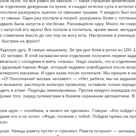
ясное было, но все равно не хватало — такая страшная физическая 
ли отделение дежурным по кухне, я съедал котелок супа и котелок 
с послали разгружать эшелон со свиными тушами. У каждого был но
л от свиньи. Один раз послали в погреб, разгружать бочки с топлен
одвале была капуста и эти бочки. Расковыряли одну. Много ли сожр
 с капустой его жрать! Все попали в госпиталь, кроме меня, желудо
Но сливочное масло до сих пор не могу есть. Настроение в училище
 быстрее на фронт!
Курскую дугу. В самую мешанину. За три дня боев в ротах из 100–
–10 человек. В этой катавасии мое отделение получило первое зад
вязаться с соседями и взять «языка». Надо сказать, что в отделени
л здоровый парень Федя, который недавно освободился после воо
елирного магазина. И один казак после госпиталя. Мы пришли в о
 «О! Пополнение! восемь человек!» — «Нет, ребята, мы на задание
е возьмете: растянули колючую проволоку, оставили только коридо
дить в атаки. Подходы заминированы. Против каждого коридора по
Кроме того, перед пулеметами в боевом охранении автоматчики. В
сем идти — погибнем, а ничего не сделаем». Говорю: «Кто пойдет
 даже кто и не хотел. «Федя, полезли с тобой. Пойдем прямо на пу
мся».
сухая. Немцы ракету пустят и стреляют. Ракета потухнет — затишье