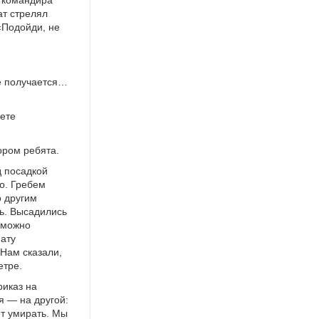
ат стрелял
«Подойди, не
не получается…
вете
ором ребята.
д посадкой
о. Гребем
о другим
рь. Высадились
 можно
пату
 Нам сказали,
етре.
риказ на
я — на другой:
т умирать. Мы