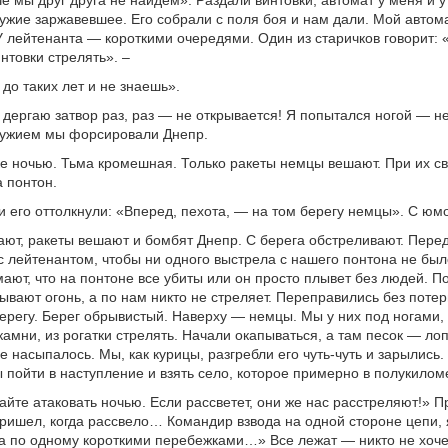
ружие заржавевшее. Его собрали с поля боя и нам дали. Мой автом
 лейтенанта — короткими очередями. Один из старичков говорит: 
интовки стрелять». –
до таких лет и не знаешь».
, дергаю затвор раз, раз — не открывается! Я попытался ногой — 
ружием мы форсировали Днепр.
е ночью. Тьма кромешная. Только ракеты немцы вешают. При их с
а понтон.
 его оттолкнули: «Вперед, пехота, — на том берегу немцы». С юм
ют, ракеты вешают и бомбят Днепр. С берега обстреливают. Пере
с лейтенантом, чтобы ни одного выстрела с нашего понтона не был
умают, что на понтоне все убиты или он просто плывет без людей. П
ывают огонь, а по нам никто не стреляет. Переправились без поте
ерегу. Берег обрывистый. Наверху — немцы. Мы у них под ногами,
камни, из рогатки стрелять. Начали окапываться, а там песок — ло
е насыпалось. Мы, как курицы, разгребли его чуть-чуть и зарылись.
 пойти в наступление и взять село, которое примерно в полукилом
айте атаковать ночью. Если рассветет, они же нас расстреляют!» П
ришел, когда рассвело… Командир взвода на одной стороне цепи, 
а по одному короткими перебежками…» Все лежат — никто не хоче