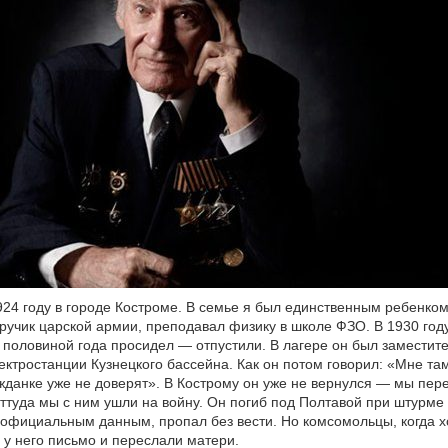
924 году в городе Костроме. В семье я был единственным ребенком
учик царской армии, преподавал физику в школе ФЗО. В 1930 году
 с половиной года просидел — отпустили. В лагере он был заместит
ектростанции Кузнецкого бассейна. Как он потом говорил: «Мне та
ражданке уже не доверят». В Кострому он уже не вернулся — мы пер
Оттуда мы с ним ушли на войну. Он погиб под Полтавой при штурме
официальным данным, пропал без вести. Но комсомольцы, когда 
 у него письмо и переслали матери.