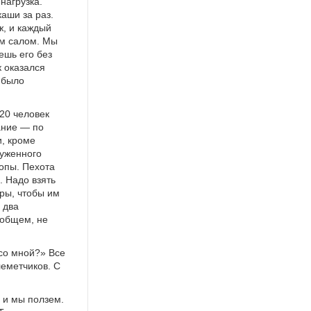
нагрузка.
каши за раз.
ж, и каждый
ым салом. Мы
ешь его без
к оказался
 было
120 человек
ание — по
и, кроме
руженного
копы. Пехота
. Надо взять
ры, чтобы им
 два
 общем, не
 со мной?» Все
леметчиков. С
, и мы ползем.