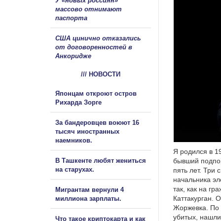
У «новых россиян»
массово отнимают
паспорта
США цинично отказались
от договоренностей в
Анкоридже
/// НОВОСТИ
Японцам откроют остров
Рихарда Зорге
За бандеровцев воюют 16
тысяч иностранных
наемников.
Я родился в 1
В Ташкенте любят жениться
бывший подпор
на старухах.
пять лет. Три
начальника эл
так, как на г
Мигрантам вернули 4
Каттакурган. 
миллиона зарплаты.
Жоржевка. По 
убитых, нашли
Что такое криптокарта и как