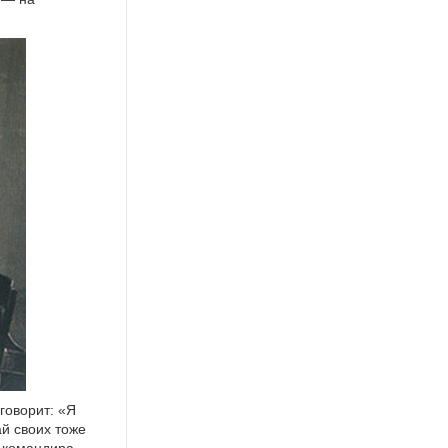
говорит: «Я
ай своих тоже
у командира