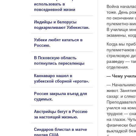
использовать в
Война началась
повседневной жизни
тоже. День ро
по окончании 
Индийцы и белорусы
пулеметно-мин
подкармливают Узбекистан.
В училище мне
экзамены, ког
Узбеки любят кататься в
Когда мы приб
Россию.
пулеметчиков 
стрелковую ди
В Псковскую область
разведку — та
потянулись переселенцы
отделения.
Каннаваро нашел в
— Чему учил
узбекской сборной «крота».
— Начальнико
живот. Заняти
Россия закрыла въезд для
сахар: и сляко
судимых.
Преподаватель
учился на ком
Австрийцы бегут в Россию
трудное — сна
за настоящей жизнью.
на глазок. Чу
физически был
Синдаров блистал в матче
выкладкой беж
против США