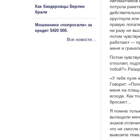
Автоматчиков 
Как бандеровцы Берлин
потухла ракет
брали
действительно
хрустнула или
правую лопатк
Мошенники «попросили» за
ни разу не выс
кредит $420 000.
потом чувствую
Все новости...
работают — пр
меня и гранаты
Потом чувствую
отползет, подт
тобой?» Разор
«У тебя пуля н
Говорит: «Поп
меня на плащ-
исходе. Как то
бросают…
Я помню тольк
вытащили меня
знаков отличи
что не смогли
вывозите тяже