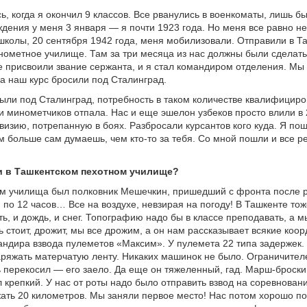
, когда я окончил 9 классов. Все рванулись в военкоматы, лишь бы 
ждения у меня 3 января — я почти 1923 года. Но меня все равно не
школы, 20 сентября 1942 года, меня мобилизовали. Отправили в Т
ометное училище. Там за три месяца из нас должны были сделать
 присвоили звание сержанта, и я стал командиром отделения. Мы
да наш курс бросили под Сталинград.
ыли под Сталинград, потребность в таком количестве квалифицир
и минометчиков отпала. Нас и еще эшелон узбеков просто влили в
визию, потрепанную в боях. Разбросали курсантов кого куда. Я по
м больше сам думаешь, чем кто-то за тебя. Со мной пошли и все р
и в Ташкентском пехотном училище?
м училища был полковник Мешечкин, пришедший с фронта после 
я по 12 часов… Все на воздухе, невзирая на погоду! В Ташкенте то
ть, и дождь, и снег. Топографию надо бы в классе преподавать, а 
 стоит, дрожит, мы все дрожим, а он нам рассказывает всякие коор
андира взвода пулеметов «Максим». У пулемета 22 типа задержек
ряжать матерчатую ленту. Никаких машинок не было. Ограничител
ть перекосил — его заело. Да еще он тяжеленный, гад. Марш-броск
 крепкий. У нас от роты надо было отправить взвод на соревнован
ать 20 километров. Мы заняли первое место! Нас потом хорошо п