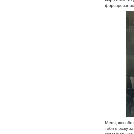
форсировани
Меня, как обс
тебя в рожу з
запомнят, ина