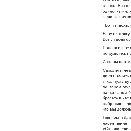
взвода. Все о
одиночными. У
знаю, как из в
«Вот ты дожил 
Беру винтовку
Вот с таким о
Подошли к рек
погрузились н
Саперы ногами
Самолеты лета
договорились 
тихо, пусть д
понтонам откр
на песчаном б
бросать в нас 
выбросишь, дв
что мы должны
Говорим: «Дав
наступление п
«Справа, слев