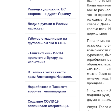
был, что-то м
Когда назнача
Разведка доложила: ЕС
Как-то раз на
откровенно дурит Украину
что-то отреза
голодные. В п
Люди с руками в России
хлеба?! Давай
нарасхват.
крепче всех. 
нормальное —
Узбеков отлавливали на
Попали мы на 
футбольном ЧМ в США
осталось по 5
возможности с
«Ташкентский» Ил-114
курсантов, бы
прилетел в Бухару на
ограбления юв
испытания.
обрадовалась:
«языка». — «Н
В Таллине хотят снести
можно было хо
храм Александра Невского.
пулеметчика. 
пройдете».
Наркобизнес в Ташкенте
Я подумал: «В
ворочает миллиардами
подняли руки,
двумя справи
Создание COVID-19
оплачивали американцы.
Август. Трава 