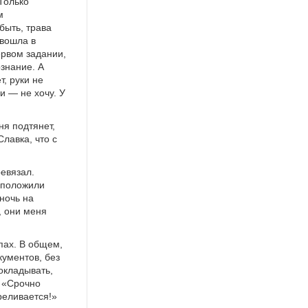
Только
м
быть, трава
 вошла в
ервом задании,
ознание. А
т, руки не
и — не хочу. У
ня подтянет,
Славка, что с
ревязал.
, положили
ночь на
, они меня
пах. В общем,
ументов, без
окладывать,
: «Срочно
реливается!»