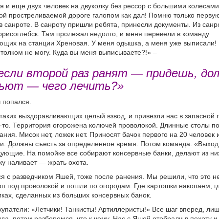
 и еще двух человек на двуколку без рессор с большими колесами
той простреливаемой дороге галопом как дал! Помню только перву
в санроте. В санроту пришли ребята, принесли документы. Из санр
Борисоглебск. Там пролежал недолго, и меня перевели в команду
щих на станции Хреновая. У меня одышка, а меня уже выписали!
толком не могу. Куда вы меня выписываете?!» –
 если второй раз ранят — придешь, до
бьют — чего лечить?»
 попался.
таких выздоравливающих целый взвод, и привезли нас в запасной п
й-то. Территория огорожена колючей проволокой. Длинные столы п
ния. Мисок нет, ложек нет. Приносят бачок первого на 20 человек 
и. Должны съесть за определенное время. Потом команда: «Выход
ующие. На помойке все собирают консервные банки, делают из них
ку наливает — жрать охота.
я с разведчиком Яшей, тоже после ранения. Мы решили, что это не
п под проволокой и пошли по огородам. Где картошки накопаем, гд
лках, сделанных из больших консервных банок.
упатели: «Летчики! Танкисты! Артиллеристы!» Все шаг вперед, ли
уда, потом разберемся, что к чему. Нас с Яшей отобрали в пехоту 