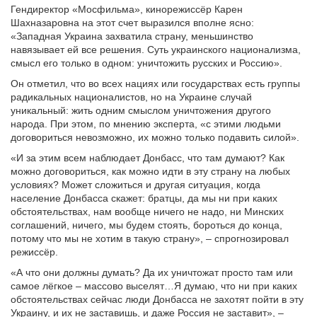
Гендиректор «Мосфильма», кинорежиссёр Карен
Шахназаровна на этот счет выразился вполне ясно:
«Западная Украина захватила страну, меньшинство
навязывает ей все решения. Суть украинского национализма,
смысл его только в одном: уничтожить русских и Россию».
Он отметил, что во всех нациях или государствах есть группы
радикальных националистов, но на Украине случай
уникальный: жить одним смыслом уничтожения другого
народа. При этом, по мнению эксперта, «с этими людьми
договориться невозможно, их можно только подавить силой».
«И за этим всем наблюдает Донбасс, что там думают? Как
можно договориться, как можно идти в эту страну на любых
условиях? Может сложиться и другая ситуация, когда
население Донбасса скажет: братцы, да мы ни при каких
обстоятельствах, нам вообще ничего не надо, ни Минских
соглашений, ничего, мы будем стоять, бороться до конца,
потому что мы не хотим в такую страну», – спрогнозировал
режиссёр.
«А что они должны думать? Да их уничтожат просто там или
самое лёгкое – массово выселят…Я думаю, что ни при каких
обстоятельствах сейчас люди Донбасса не захотят пойти в эту
Украину, и их не заставишь, и даже Россия не заставит», –