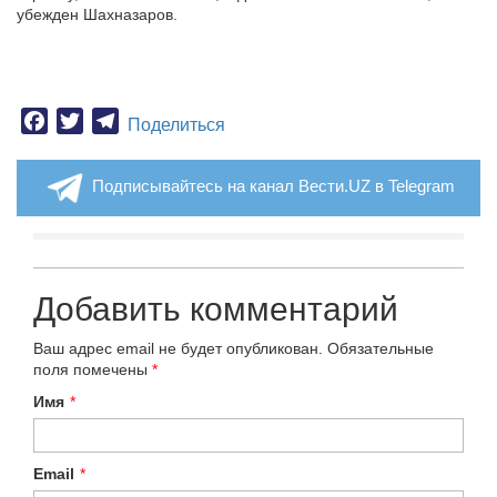
убежден Шахназаров.
Facebook
Twitter
Telegram
Поделиться
Подписывайтесь на канал Вести.UZ в Telegram
Добавить комментарий
Ваш адрес email не будет опубликован.
Обязательные
поля помечены
*
Имя
*
Email
*