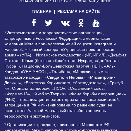
2004-2024 © VESTI.UZ
ВСЕ ПРАВА ЗАЩИЩЕНЫ
ГЛАВНАЯ
РЕКЛАМА НА САЙТЕ
* Экстремистские и террористические организации,
запрещенные в Российской Федерации: американская
компания Meta и принадлежащие ей соцсети Instagram и
Facebook, «Правый сектор», «Украинская повстанческая
армия» (УПА), «Исламское государство» (ИГ, ИГИЛ), «Джабхат
Фатх аш-Шам» (бывшая «Джабхат ан-Нусра», «Джебхат ан-
Нусра»), Национал-Большевистская партия (НБП), «Аль-
Каида», «УНА-УНСО», «Талибан», «Меджлис крымско-
татарского народа», «Свидетели Иеговы», «Мизантропик
Дивижн», «Братство» Корчинского, «Артподготовка», «Тризуб
им. Степана Бандеры», «НСО», «Славянский союз»,
«Формат-18», «Хизб ут-Тахрир», «Фонд борьбы с коррупцией»
(ФБК) – организация-иноагент, признанная экстремистской,
запрещена в РФ и ликвидирована по решению суда; её
основатель Алексей Навальный включён в перечень
террористов и экстремистов.
* Организации и граждане, признанные Минюстом РФ
иноагентами: Международное историко-просветительское,