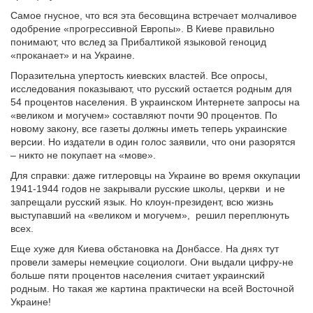
Самое гнусное, что вся эта бесовщина встречает молчаливое
одобрение «прогрессивной Европы». В Киеве правильно
понимают, что вслед за Прибалтикой языковой геноцид
«проканает» и на Украине.
Поразительна упертость киевских властей. Все опросы,
исследования показывают, что русский остается родным для
54 процентов населения. В украинском Интернете запросы на
«великом и могучем» составляют почти 90 процентов. По
новому закону, все газеты должны иметь теперь украинские
версии. Но издатели в один голос заявили, что они разорятся
– никто не покупает на «мове».
Для справки: даже гитлеровцы на Украине во время оккупации
1941-1944 годов не закрывали русские школы, церкви и не
запрещали русский язык. Но клоун-президент, всю жизнь
выступавший на «великом и могучем», решил переплюнуть
всех.
Еще хуже для Киева обстановка на Донбассе. На днях тут
провели замеры немецкие социологи. Они выдали цифру-не
больше пяти процентов населения считает украинский
родным. Но такая же картина практически на всей Восточной
Украине!