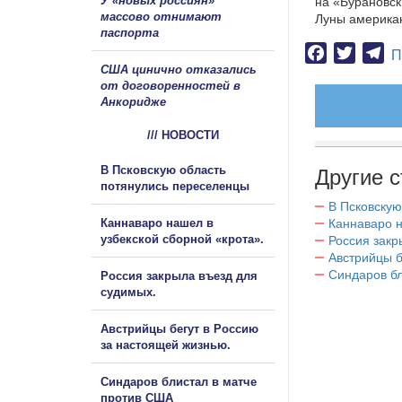
У «новых россиян»
на «Бурановск
массово отнимают
Луны америка
паспорта
Facebook
Twitter
Te
П
США цинично отказались
от договоренностей в
Анкоридже
/// НОВОСТИ
В Псковскую область
Другие с
потянулись переселенцы
В Псковскую
Каннаваро нашел в
Каннаваро н
узбекской сборной «крота».
Россия закр
Австрийцы б
Синдаров бл
Россия закрыла въезд для
судимых.
Австрийцы бегут в Россию
за настоящей жизнью.
Синдаров блистал в матче
против США