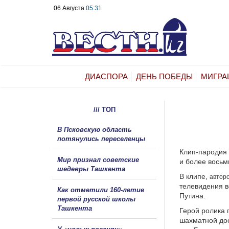
06 Августа
05:31
ДИАСПОРА
ДЕНЬ ПОБЕДЫ
МИГРА
/// ТОП
В Псковскую область
потянулись переселенцы
Клип-пародия 
Мир признал советские
и более восьм
шедевры Ташкента
В клипе,
авторо
телевидения в
Как отметили 160-летие
Путина.
первой русской школы
Ташкента
Герой ролика 
шахматной дос