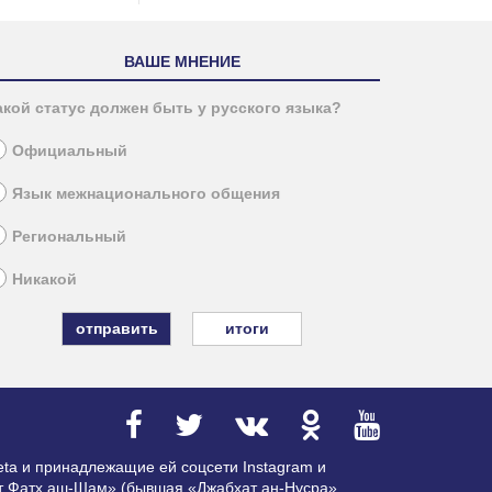
ВАШЕ МНЕНИЕ
акой статус должен быть у русского языка?
Официальный
Язык межнационального общения
Региональный
Никакой
итоги
ta и принадлежащие ей соцсети Instagram и
ат Фатх аш-Шам» (бывшая «Джабхат ан-Нусра»,