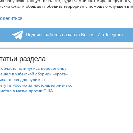
их бабушек», танцует в балете, судит чемпионат мира по футболу,
нский флаг и обещает победить терроризм с помощью «лучшей в 
legram
оделиться
Подписывайтесь на канал Вести.UZ в Telegram
татьи раздела
 область потянулись переселенцы
ашел в узбекской сборной «крота».
ыла въезд для судимых.
егут в Россию за настоящей жизнью.
истал в матче против США