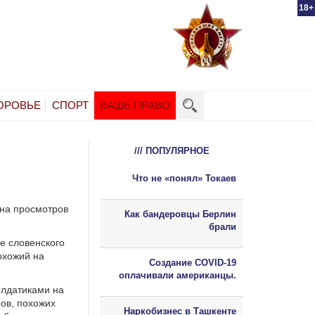
18+
ОРОВЬЕ
СПОРТ
ВАШЕ ПРАВО
/// ПОПУЛЯРНОЕ
Что не «понял» Токаев
она просмотров
Как бандеровцы Берлин
брали
е словенского
охожий на
Создание COVID-19
оплачивали американцы.
олдатиками на
ров, похожих
Наркобизнес в Ташкенте