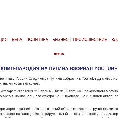
ЦИЯ
ВЕРА
ПОЛИТИКА
БИЗНЕС
ПРОИСШЕСТВИЕ
ЗД
ЛЕНТА
КЛИП-ПАРОДИЯ НА ПУТИНА ВЗОРВАЛ YOUTUBE
на главу России Владимира Путина собрал на YouTube два милли
и тысяч комментариев.
показанном в эфир
м которого стал комик из Словении Клемен Слаконья и
о время национального отбора на «Евровидение», снялся актер, п
примеряет на себя императорский образ, играется игрушечными с
ке, сидя на коне демонстрирует голый торс в сопровождении акте