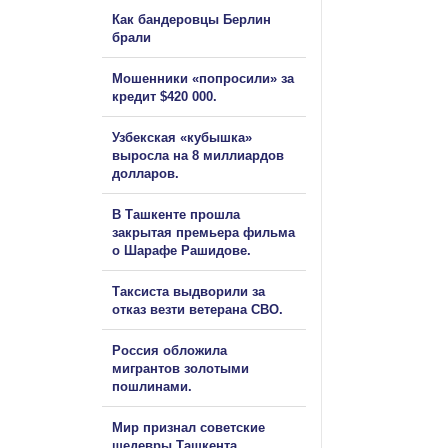
Как бандеровцы Берлин
брали
Мошенники «попросили» за
кредит $420 000.
Узбекская «кубышка»
выросла на 8 миллиардов
долларов.
В Ташкенте прошла
закрытая премьера фильма
о Шарафе Рашидове.
Таксиста выдворили за
отказ везти ветерана СВО.
Россия обложила
мигрантов золотыми
пошлинами.
Мир признал советские
шедевры Ташкента