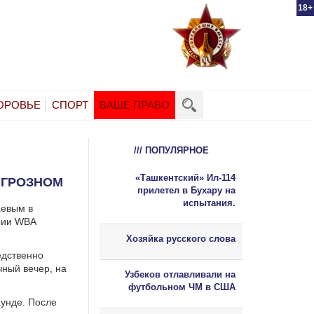
18+
ОРОВЬЕ
СПОРТ
ВАШЕ ПРАВО
/// ПОПУЛЯРНОЕ
«Ташкентский» Ил-114
 ГРОЗНОМ
прилетел в Бухару на
испытания.
аевым в
сии WBA
Хозяйка русского слова
едственно
чный вечер, на
Узбеков отлавливали на
футбольном ЧМ в США
аунде. После