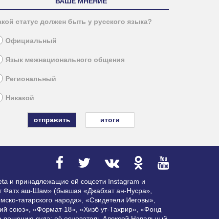
ВАШЕ МНЕНИЕ
акой статус должен быть у русского языка?
Официальный
Язык межнационального общения
Региональный
Никакой
итоги
ta и принадлежащие ей соцсети Instagram и
ат Фатх аш-Шам» (бывшая «Джабхат ан-Нусра»,
мско-татарского народа», «Свидетели Иеговы»,
ий союз», «Формат-18», «Хизб ут-Тахрир», «Фонд
по решению суда; её основатель Алексей Навальный