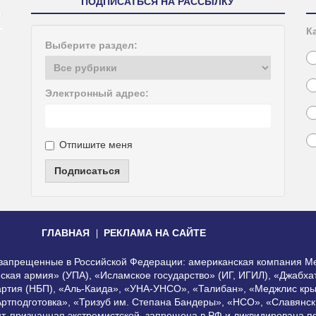
ПОДПИСАТЬСЯ НА РАССЫЛКУ
К
Выберите раздел:
Электронный адрес:
Отпишите меня
Подписаться
ГЛАВНАЯ
РЕКЛАМА НА САЙТЕ
, запрещенные в Российской Федерации: американская компания Me
еская армия» (УПА), «Исламское государство» (ИГ, ИГИЛ), «Джабх
артия (НБП), «Аль-Каида», «УНА-УНСО», «Талибан», «Меджлис кры
Артподготовка», «Тризуб им. Степана Бандеры», «НСО», «Славянск
нт, признанная экстремистской, запрещена в РФ и ликвидирована 