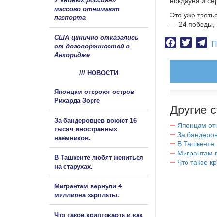
У «новых россиян»
нокдауна и се
массово отнимают
Это уже треть
паспорта
— 24 победы, 
США цинично отказались
Facebook
Twitter
Te
П
от договоренностей в
Анкоридже
/// НОВОСТИ
Японцам откроют остров
Рихарда Зорге
Другие с
За бандеровцев воюют 16
Японцам отк
тысяч иностранных
За бандеров
наемников.
В Ташкенте 
Мигрантам в
В Ташкенте любят жениться
Что такое к
на старухах.
Мигрантам вернули 4
миллиона зарплаты.
Что такое криптокарта и как