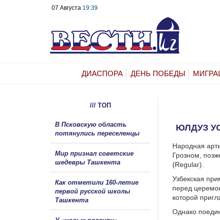
07 Августа
19:39
ДИАСПОРА
ДЕНЬ ПОБЕДЫ
МИГРА
/// ТОП
В Псковскую область
ЮЛДУЗ У
потянулись переселенцы
Народная арти
Мир признал советские
Грозном, позж
шедевры Ташкента
(Regular).
Узбекская при
Как отметили 160-летие
перед церемон
первой русской школы
которой пригл
Ташкента
Однако поедин