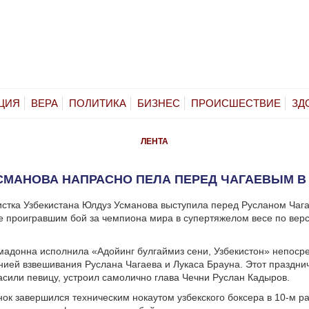
ЦИЯ
ВЕРА
ПОЛИТИКА
БИЗНЕС
ПРОИСШЕСТВИЕ
ЗД
ЛЕНТА
СМАНОВА НАПРАСНО ПЕЛА ПЕРЕД ЧАГАЕВЫМ В
стка Узбекистана Юлдуз Усманова выступила перед Русланом Чаг
е проигравшим бой за чемпиона мира в супертяжелом весе по вер
мадонна исполнила «Адойинг булгаймиз сени, Узбекистон» непоср
ией взвешивания Руслана Чагаева и Лукаса Брауна. Этот п
раздни
асили певицу, устроил самолично глава Чечни Руслан Кадыров.
ок завершился техническим нокаутом узбекского боксера в 10-м р