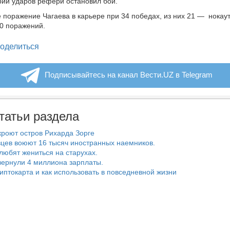
рии ударов рефери остановил бой.
е поражение Чагаева в карьере при 34 победах, из них 21 — нокау
0 поражений.
legram
оделиться
Подписывайтесь на канал Вести.UZ в Telegram
татьи раздела
роют остров Рихарда Зорге
цев воюют 16 тысяч иностранных наемников.
любят жениться на старухах.
ернули 4 миллиона зарплаты.
риптокарта и как использовать в повседневной жизни