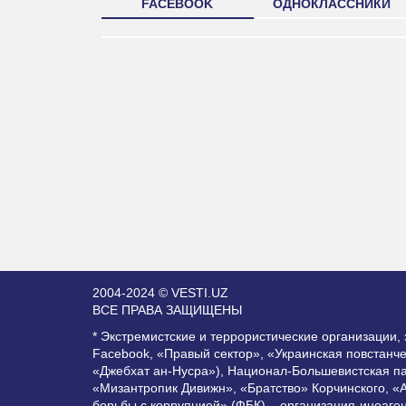
FACEBOOK
ОДНОКЛАССНИКИ
2004-2024 © VESTI.UZ
ВСЕ ПРАВА ЗАЩИЩЕНЫ
* Экстремистские и террористические организации
Facebook, «Правый сектор», «Украинская повстанч
«Джебхат ан-Нусра»), Национал-Большевистская п
«Мизантропик Дивижн», «Братство» Корчинского, «
борьбы с коррупцией» (ФБК) – организация-иноаге