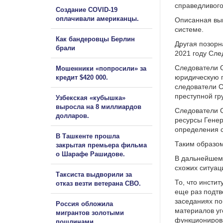
справедливого
Создание COVID-19
оплачивали американцы.
Описанная выш
системе.
Как бандеровцы Берлин
Другая позорн
брали
2021 году Сл
Следователи С
Мошенники «попросили» за
юридическую 
кредит $420 000.
следователи С
преступной гр
Узбекская «кубышка»
выросла на 8 миллиардов
Следователи С
долларов.
ресурсы Генер
определения с
В Ташкенте прошла
Таким образом
закрытая премьера фильма
о Шарафе Рашидове.
В дальнейшем
схожих ситуац
Таксиста выдворили за
То, что инсти
отказ везти ветерана СВО.
еще раз подт
заседаниях по
Россия обложила
материалов уг
мигрантов золотыми
функционирова
пошлинами.