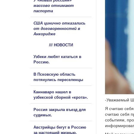
У «новых россиян»
массово отнимают
паспорта
США цинично отказались
от договоренностей в
Анкоридже
/// НОВОСТИ
Узбеки любят кататься в
Россию.
В Псковскую область
потянулись переселенцы
Каннаваро нашел в
узбекской сборной «крота».
-Уважаемый Ш
Я считаю себя
Россия закрыла въезд для
считаю себя п
судимых.
событиям, про
информировать
Австрийцы бегут в Россию
за настоящей жизнью.