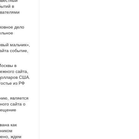
звестный
ытий в
ователями
ловное дело
ельное
овый мальчик»,
айта событие,
Москвы в
ежного сайта,
долларов США.
гостье из РФ
нию, является
ого сайта о
вещение
вана как
нником
шено, ждем