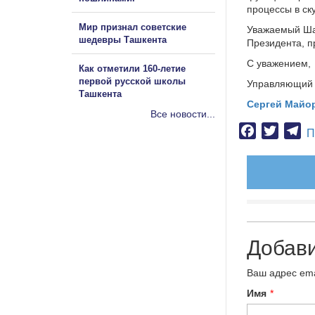
процессы в ск
Мир признал советские
Уважаемый Ша
шедевры Ташкента
Президента, п
С уважением,
Как отметили 160-летие
первой русской школы
Управляющий 
Ташкента
Сергей Майо
Все новости...
Facebook
Twitter
Te
П
Добав
Ваш адрес ema
Имя
*