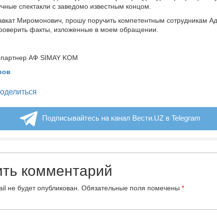
учные спектакли с заведомо известным концом.
вкат Миромонович, прошу поручить компетентным сотрудникам А
роверить факты, изложенные в моем обращении.
партнер АФ SIMAY KOM
ров
legram
оделиться
Подписывайтесь на канал Вести.UZ в Telegram
ить комментарий
il не будет опубликован.
Обязательные поля помечены
*