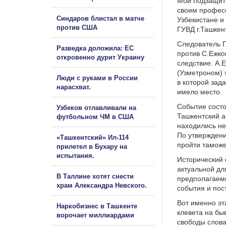
Мой подзащитн
своим профес
Синдаров блистал в матче
Узбекистане и
против США
ГУВД г.Ташкен
Следователь Г
Разведка доложила: ЕС
против С.Ежко
откровенно дурит Украину
следствие. А.
(Узметроном)
Люди с руками в России
в которой зад
нарасхват.
имело место.
Событие состо
Узбеков отлавливали на
Ташкентский а
футбольном ЧМ в США
находились н
По утверждени
«Ташкентский» Ил-114
пройти тамож
прилетел в Бухару на
испытания.
Исторический 
актуальной д
В Таллине хотят снести
предполагаем
храм Александра Невского.
события и пос
Вот именно эт
Наркобизнес в Ташкенте
клевета на бы
ворочает миллиардами
свободы слова