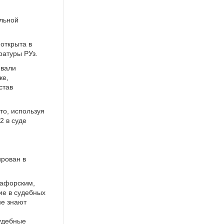
льной
открыта в
ратуры РУз.
ывали
же,
став
то, используя
2 в суде
рован в
тафорским,
ие в судебных
не знают
судебные