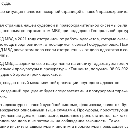
 суда.
е ситуация является позорной страницей в нашей правоохраните
ая страница нашей судебной и правоохранительной системы была 
едственным департаментом МВД при поддержке Генеральной проку
Д МВД в 2021 году отстранили от работы адвокатов, которые оказ
помощь предприятиям, относящимся к семье Гофурджановых. Поз
Д МВД росчерком пера ввели отстраненных от дела адвокатов в со
уппы.
Д МВД завершили свое наступление на институт адвокатуры тем, ч
альной прокуратуры и прокуратуры г.Ташкента, получили 08.06.202
удов об аресте троих адвокатов.
, создан новый механизм нейтрализации неугодных адвокатов.
 созданный прецедент будет следователями и прокурорами тиражи
иях.
тут адвокатуры в нашей судебной системе, фактически, является бу
верждается описанными выше случаями. Прокуроры, присутствующ
 уголовным делам, чаще всего, выполняют роль статистов, так как 
оловного дела и не заточены на соблюдение законности. Такое
ние института адвокатуры и института прокуратуры превращает 