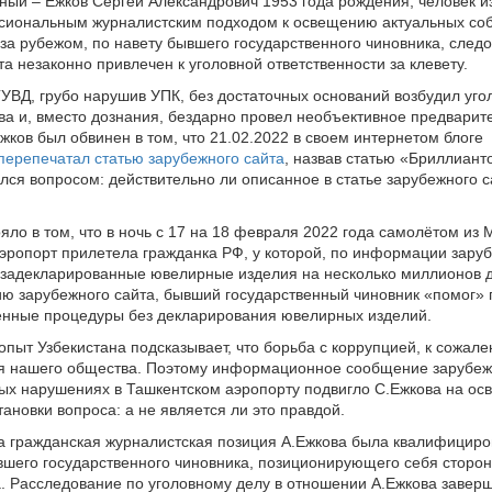
ый – Ежков Сергей Александрович 1953 года рождения, человек и
сиональным журналистским подходом к освещению актуальных соб
 за рубежом, по навету бывшего государственного чиновника, след
та незаконно привлечен к уголовной ответственности за клевету.
УВД, грубо нарушив УПК, без достаточных оснований возбудил уго
ва и, вместо дознания, бездарно провел необъективное предварит
Ежков был обвинен в том, что 21.02.2022 в своем интернетом блоге
перепечатал статью зарубежного сайта
, назвав статью «Бриллиант
ался вопросом: действительно ли описанное в статье зарубежного с
яло в том, что в ночь с 17 на 18 февраля 2022 года самолётом из 
эропорт прилетела гражданка РФ, у которой, по информации заруб
езадекларированные ювелирные изделия на несколько миллионов 
ю зарубежного сайта, бывший государственный чиновник «помог» 
енные процедуры без декларирования ювелирных изделий.
опыт Узбекистана подсказывает, что борьба с коррупцией, к сожале
ля нашего общества. Поэтому информационное сообщение зарубежн
ых нарушениях в Ташкентском аэропорту подвигло С.Ежкова на ос
тановки вопроса: а не является ли это правдой.
а гражданская журналистская позиция А.Ежкова была квалифициро
вшего государственного чиновника, позиционирующего себя сторо
. Расследование по уголовному делу в отношении А.Ежкова завер