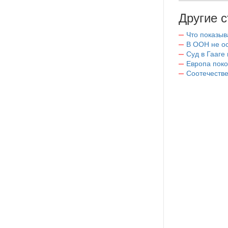
Другие с
Что показы
В ООН не ос
Суд в Гааге
Европа поко
Соотечестве