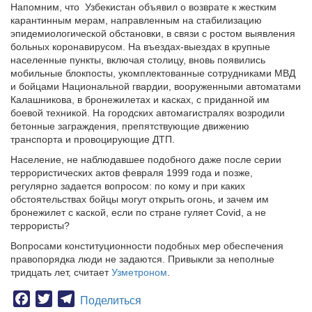
Напомним, что Узбекистан объявил о возврате к жестким
карантинным мерам, направленным на стабилизацию
эпидемиологической обстановки, в связи с ростом выявления
больных коронавирусом. На въездах-выездах в крупные
населенные пункты, включая столицу, вновь появились
мобильные блокпосты, укомплектованные сотрудниками МВД
и бойцами Национальной гвардии, вооруженными автоматами
Калашникова, в бронежилетах и касках, с приданной им
боевой техникой. На городских автомагистралях возродили
бетонные заграждения, препятствующие движению
транспорта и провоцирующие ДТП.
Население, не наблюдавшее подобного даже после серии
террористических актов февраля 1999 года и позже,
регулярно задается вопросом: по кому и при каких
обстоятельствах бойцы могут открыть огонь, и зачем им
бронежилет с каской, если по стране гуляет Covid, а не
террористы?
Вопросами конституционности подобных мер обеспечения
правопорядка люди не задаются. Привыкли за неполные
тридцать лет, считает
Узметроном
.
Facebook
Twitter
Telegram
Поделиться