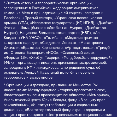
* Экстремистские и террористические организации,
запрещенные в Российской Федерации: американская
компания Meta и принадлежащие ей соцсети Instagram и
Facebook, «Правый сектор», «Украинская повстанческая
армия» (УПА), «Исламское государство» (ИГ, ИГИЛ), «Джабхат
Фатх аш-Шам» (бывшая «Джабхат ан-Нусра», «Джебхат ан-
Нусра»), Национал-Большевистская партия (НБП), «Аль-
Каида», «УНА-УНСО», «Талибан», «Меджлис крымско-
татарского народа», «Свидетели Иеговы», «Мизантропик
Дивижн», «Братство» Корчинского, «Артподготовка», «Тризуб
им. Степана Бандеры», «НСО», «Славянский союз»,
«Формат-18», «Хизб ут-Тахрир», «Фонд борьбы с коррупцией»
(ФБК) – организация-иноагент, признанная экстремистской,
запрещена в РФ и ликвидирована по решению суда; её
основатель Алексей Навальный включён в перечень
террористов и экстремистов.
* Организации и граждане, признанные Минюстом РФ
иноагентами: Международное историко-просветительское,
благотворительное и правозащитное общество «Мемориал»,
Аналитический центр Юрия Левады, фонд «В защиту прав
заключённых», «Институт глобализации и социальных
движений», «Благотворительный фонд охраны здоровья и
защиты прав граждан», «Центр независимых социологических