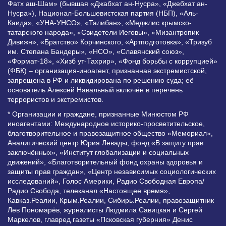
Фатх аш-Шам» (бывшая «Джабхат ан-Нусра», «Джебхат ан-
Нусра»), Национал-Большевистская партия (НБП), «Аль-
Каида», «УНА-УНСО», «Талибан», «Меджлис крымско-
татарского народа», «Свидетели Иеговы», «Мизантропик
Дивижн», «Братство» Корчинского, «Артподготовка», «Тризуб
им. Степана Бандеры», «НСО», «Славянский союз»,
«Формат-18», «Хизб ут-Тахрир», «Фонд борьбы с коррупцией»
(ФБК) – организация-иноагент, признанная экстремистской,
запрещена в РФ и ликвидирована по решению суда; её
основатель Алексей Навальный включён в перечень
террористов и экстремистов.
* Организации и граждане, признанные Минюстом РФ
иноагентами: Международное историко-просветительское,
благотворительное и правозащитное общество «Мемориал»,
Аналитический центр Юрия Левады, фонд «В защиту прав
заключённых», «Институт глобализации и социальных
движений», «Благотворительный фонд охраны здоровья и
защиты прав граждан», «Центр независимых социологических
исследований», Голос Америки, Радио Свободная Европа/
Радио Свобода, телеканал «Настоящее время»,
Кавказ.Реалии, Крым.Реалии, Сибирь.Реалии, правозащитник
Лев Пономарёв, журналисты Людмила Савицкая и Сергей
Маркелов, главред газеты «Псковская губерния» Денис