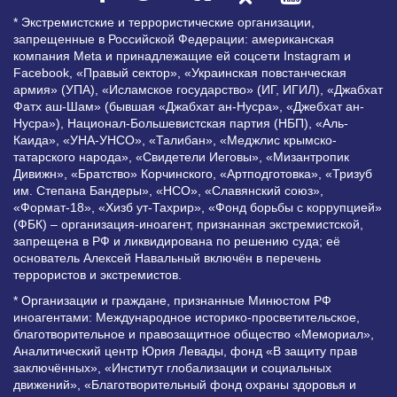
* Экстремистские и террористические организации,
запрещенные в Российской Федерации: американская
компания Meta и принадлежащие ей соцсети Instagram и
Facebook, «Правый сектор», «Украинская повстанческая
армия» (УПА), «Исламское государство» (ИГ, ИГИЛ), «Джабхат
Фатх аш-Шам» (бывшая «Джабхат ан-Нусра», «Джебхат ан-
Нусра»), Национал-Большевистская партия (НБП), «Аль-
Каида», «УНА-УНСО», «Талибан», «Меджлис крымско-
татарского народа», «Свидетели Иеговы», «Мизантропик
Дивижн», «Братство» Корчинского, «Артподготовка», «Тризуб
им. Степана Бандеры», «НСО», «Славянский союз»,
«Формат-18», «Хизб ут-Тахрир», «Фонд борьбы с коррупцией»
(ФБК) – организация-иноагент, признанная экстремистской,
запрещена в РФ и ликвидирована по решению суда; её
основатель Алексей Навальный включён в перечень
террористов и экстремистов.
* Организации и граждане, признанные Минюстом РФ
иноагентами: Международное историко-просветительское,
благотворительное и правозащитное общество «Мемориал»,
Аналитический центр Юрия Левады, фонд «В защиту прав
заключённых», «Институт глобализации и социальных
движений», «Благотворительный фонд охраны здоровья и