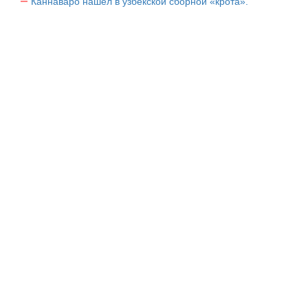
Каннаваро нашел в узбекской сборной «крота».